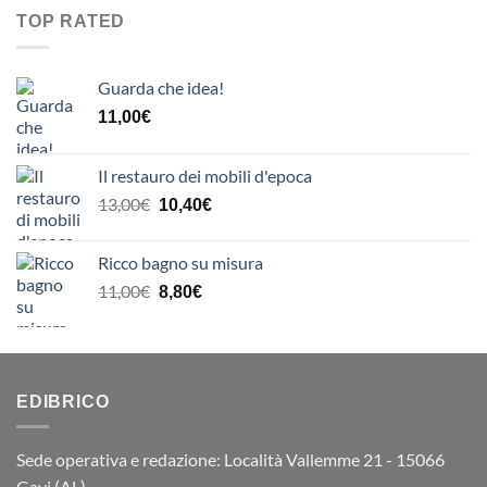
era:
20,00€
è:
TOP RATED
23,00€.
18,40€.
Guarda che idea!
11,00
€
Il restauro dei mobili d'epoca
Il
Il
13,00
€
10,40
€
prezzo
prezzo
originale
attuale
Ricco bagno su misura
era:
è:
Il
Il
11,00
€
8,80
€
13,00€.
10,40€.
prezzo
prezzo
originale
attuale
era:
è:
11,00€.
8,80€.
EDIBRICO
Sede operativa e redazione: Località Vallemme 21 - 15066
Gavi (AL)