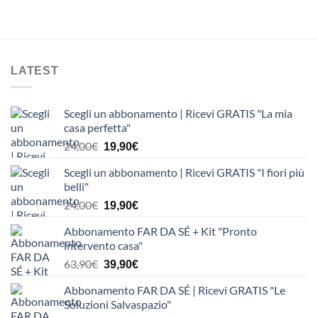
LATEST
Scegli un abbonamento | Ricevi GRATIS "La mia
casa perfetta"
Il
Il
24,00
€
19,90
€
prezzo
prezzo
Scegli un abbonamento | Ricevi GRATIS "I fiori più
originale
attuale
belli"
era:
è:
Il
Il
24,00
€
24,00€.
19,90€.
19,90
€
prezzo
prezzo
Abbonamento FAR DA SÉ + Kit "Pronto
originale
attuale
intervento casa"
era:
è:
Il
Il
63,90
€
24,00€.
19,90€.
39,90
€
prezzo
prezzo
Abbonamento FAR DA SÉ | Ricevi GRATIS "Le
originale
attuale
Soluzioni Salvaspazio"
era:
è: