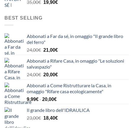
Il
Il
35,00
€
63,90€.
39,90€.
19,90
€
prezzo
prezzo
originale
attuale
BEST SELLING
era:
è:
35,00€.
19,90€.
Abbonati a Far da sé, in omaggio "Il grande libro
del ferro"
Il
Il
24,00
€
21,00
€
prezzo
prezzo
Abbonati a Rifare Casa, in omaggio "Le soluzioni
originale
attuale
salvaspazio"
era:
è:
Il
Il
24,00
€
24,00€.
21,00€.
20,00
€
prezzo
prezzo
Abbonati a Come Ristrutturare la Casa, in
originale
attuale
omaggio "Rifare casa ecologicamente"
era:
è:
Fascia
-
24,00€.
20,00€.
9,99
€
20,00
€
di
Il grande libro dell'IDRAULICA
prezzo:
Il
da
Il
23,00
€
18,40
€
prezzo
9,99€
prezzo
originale
a
attuale