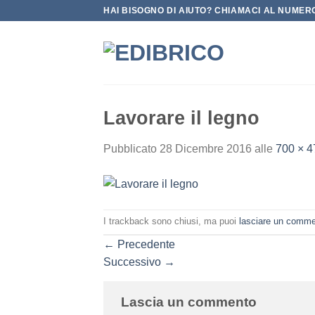
Salta
HAI BISOGNO DI AIUTO? CHIAMACI AL NUMERO
ai
contenuti
Lavorare il legno
Pubblicato
28 Dicembre 2016
alle
700 × 4
I trackback sono chiusi, ma puoi
lasciare un comm
←
Precedente
Successivo
→
Lascia un commento