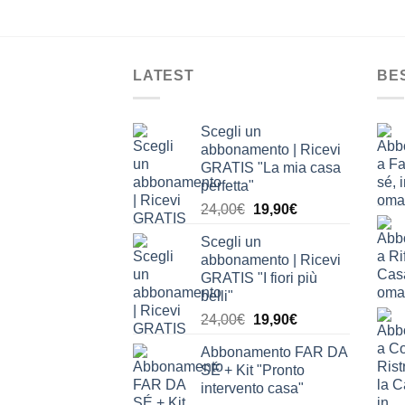
LATEST
BE
Scegli un
abbonamento | Ricevi
GRATIS "La mia casa
perfetta"
Il
Il
24,00
€
19,90
€
prezzo
prezzo
Scegli un
originale
attuale
abbonamento | Ricevi
era:
è:
GRATIS "I fiori più
24,00€.
19,90€.
belli"
Il
Il
24,00
€
19,90
€
prezzo
prezzo
Abbonamento FAR DA
originale
attuale
SÉ + Kit "Pronto
era:
è:
intervento casa"
24,00€.
19,90€.