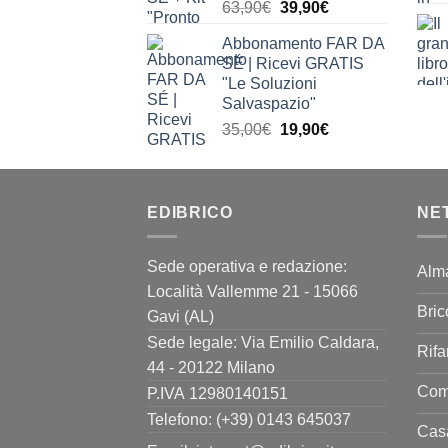
Il
Il
63,90
€
39,90
€
prezzo
prezzo
Abbonamento FAR DA
originale
attuale
SÉ | Ricevi GRATIS
era:
è:
"Le Soluzioni
63,90€.
39,90€.
Salvaspazio"
Il
Il
35,00
€
19,90
€
prezzo
prezzo
originale
attuale
era:
è:
EDIBRICO
35,00€.
19,90€.
NE
Sede operativa e redazione:
Alm
Località Vallemme 21 - 15066
Bric
Gavi (AL)
Sede legale: Via Emilio Caldara,
Rifa
44 - 20122 Milano
Come
P.IVA 12980140151
Telefono: (+39) 0143 645037
Casa