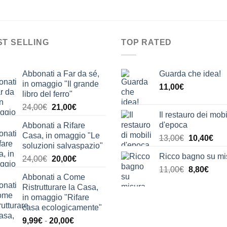
ST SELLING
TOP RATED
Abbonati a Far da sé,
Guarda che idea!
in omaggio "Il grande
11,00
€
libro del ferro"
Il
Il
24,00
€
21,00
€
Il restauro dei mobi
prezzo
prezzo
d'epoca
Abbonati a Rifare
originale
attuale
Casa, in omaggio "Le
Il
Il
13,00
€
10,40
€
era:
è:
soluzioni salvaspazio"
prezzo
pre
24,00€.
21,00€.
Ricco bagno su mi
Il
Il
24,00
€
20,00
€
originale
attu
prezzo
prezzo
Il
Il
11,00
€
era:
8,80
€
è:
Abbonati a Come
originale
attuale
prezzo
prez
13,00€.
10,
Ristrutturare la Casa,
era:
è:
originale
attua
in omaggio "Rifare
24,00€.
20,00€.
era:
è:
casa ecologicamente"
11,00€.
8,80€
Fascia
9,99
€
-
20,00
€