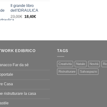
di
Il grande libro
prezzo:
dell'IDRAULICA
da
Il
Il
23,00
€
18,40
€
9,99€
prezzo
prezzo
a
originale
attuale
20,00€
era:
è:
23,00€.
18,40€.
TWORK EDIBRICO
TAGS
Creatività
Natale
Novità
Ric
anacco Far da sé
Ristrutturare
Salvaspazio
oportale
re Casa
 ristrutturare la casa
stile