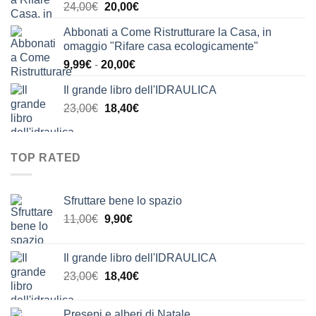
Il
Il
24,00
€
20,00
€
24,00€.
21,00€.
prezzo
prezzo
Abbonati a Come Ristrutturare la Casa, in
originale
attuale
omaggio "Rifare casa ecologicamente"
era:
è:
Fascia
9,99
€
-
20,00
€
24,00€.
20,00€.
di
Il grande libro dell'IDRAULICA
prezzo:
Il
Il
23,00
€
18,40
€
da
prezzo
prezzo
9,99€
originale
attuale
a
era:
è:
20,00€
TOP RATED
23,00€.
18,40€.
Sfruttare bene lo spazio
Il
Il
11,00
€
9,90
€
prezzo
prezzo
originale
attuale
Il grande libro dell'IDRAULICA
era:
è:
Il
Il
23,00
€
18,40
€
11,00€.
9,90€.
prezzo
prezzo
originale
attuale
Presepi e alberi di Natale