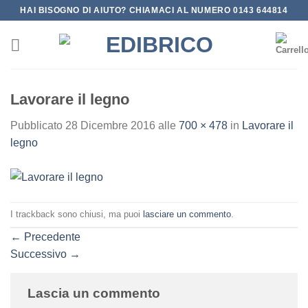
Salta
HAI BISOGNO DI AIUTO? CHIAMACI AL NUMERO 0143 644814
ai
contenuti
Lavorare il legno
Pubblicato
28 Dicembre 2016
alle
700 × 478
in
Lavorare il
legno
I trackback sono chiusi, ma puoi
lasciare un commento
.
←
Precedente
Successivo
→
Lascia un commento