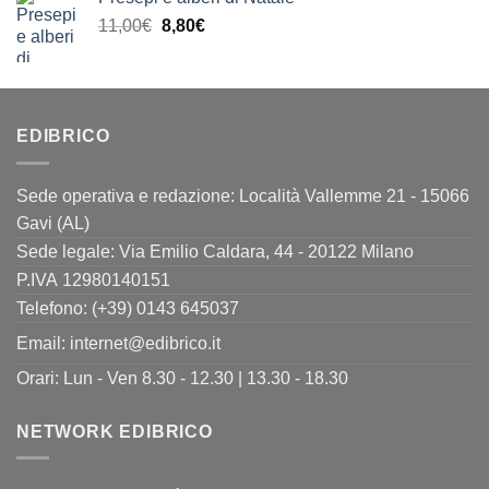
era:
è:
Il
Il
11,00
€
8,80
€
23,00€.
18,40€.
prezzo
prezzo
originale
attuale
era:
è:
11,00€.
8,80€.
EDIBRICO
Sede operativa e redazione: Località Vallemme 21 - 15066
Gavi (AL)
Sede legale: Via Emilio Caldara, 44 - 20122 Milano
P.IVA 12980140151
Telefono: (+39) 0143 645037
Email:
internet@edibrico.it
Orari: Lun - Ven 8.30 - 12.30 | 13.30 - 18.30
NETWORK EDIBRICO