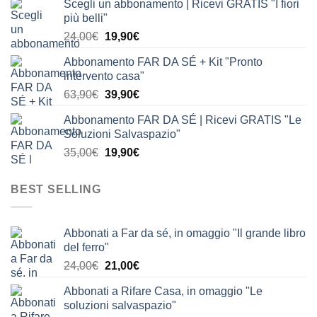
Scegli un abbonamento | Ricevi GRATIS "I fiori
originale
attuale
più belli"
era:
è:
Il
Il
24,00
€
19,90
€
24,00€.
19,90€.
prezzo
prezzo
Abbonamento FAR DA SÉ + Kit "Pronto
originale
attuale
intervento casa"
era:
è:
Il
Il
63,90
€
39,90
€
24,00€.
19,90€.
prezzo
prezzo
Abbonamento FAR DA SÉ | Ricevi GRATIS "Le
originale
attuale
Soluzioni Salvaspazio"
era:
è:
Il
Il
35,00
€
19,90
€
63,90€.
39,90€.
prezzo
prezzo
originale
attuale
BEST SELLING
era:
è:
35,00€.
19,90€.
Abbonati a Far da sé, in omaggio "Il grande libro
del ferro"
Il
Il
24,00
€
21,00
€
prezzo
prezzo
Abbonati a Rifare Casa, in omaggio "Le
originale
attuale
soluzioni salvaspazio"
era:
è: