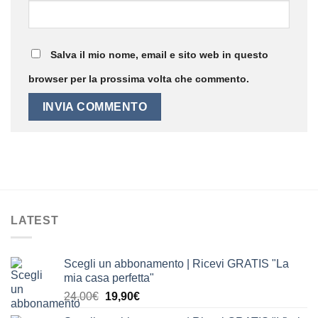
Salva il mio nome, email e sito web in questo
browser per la prossima volta che commento.
LATEST
Scegli un abbonamento | Ricevi GRATIS "La
mia casa perfetta"
Il
Il
24,00
€
19,90
€
prezzo
prezzo