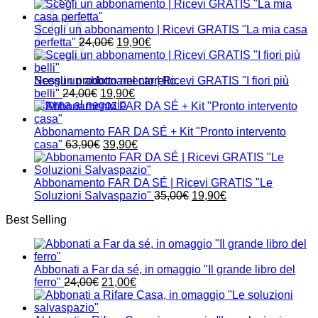
Scegli un abbonamento | Ricevi GRATIS "La mia casa
Il
Il
perfetta"
24,00
€
19,90
€
prezzo
prezzo
originale
attuale
era:
è:
Nessun prodotto nel carrello.
Scegli un abbonamento | Ricevi GRATIS "I fiori più
Il
24,00€.
Il
19,90€.
belli"
24,00
€
19,90
€
Ritorna al negozio
prezzo
prezzo
originale
attuale
era:
è:
Abbonamento FAR DA SÉ + Kit "Pronto intervento
24,00€.
Il
19,90€.
Il
casa"
63,90
€
39,90
€
prezzo
prezzo
originale
attuale
era:
è:
Abbonamento FAR DA SÉ | Ricevi GRATIS "Le
63,90€.
39,90€.
Il
Il
Soluzioni Salvaspazio"
35,00
€
19,90
€
prezzo
prezzo
Best Selling
originale
attuale
era:
è:
35,00€.
19,90€.
Abbonati a Far da sé, in omaggio "Il grande libro del
Il
Il
ferro"
24,00
€
21,00
€
prezzo
prezzo
originale
attuale