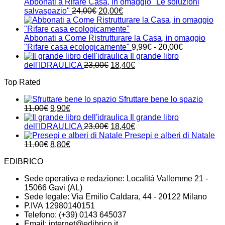
era:
è:
Abbonati a Rifare Casa, in omaggio "Le soluzioni
24,00€.
21,00€.
Il
Il
salvaspazio"
24,00
€
20,00
€
prezzo
prezzo
originale
attuale
era:
è:
Abbonati a Come Ristrutturare la Casa, in omaggio
24,00€.
20,00€.
Fascia
"Rifare casa ecologicamente"
9,99
€
-
20,00
€
di
Il grande libro
Il
Il
prezzo:
dell'IDRAULICA
23,00
€
18,40
€
prezzo
prezzo
da
Top Rated
originale
attuale
9,99€
era:
è:
a
Sfruttare bene lo spazio
23,00€.
18,40€.
20,00€
Il
Il
11,00
€
9,90
€
prezzo
prezzo
Il grande libro
originale
attuale
Il
Il
dell'IDRAULICA
23,00
€
18,40
€
era:
è:
prezzo
prezzo
Presepi e alberi di Natale
11,00€.
Il
9,90€.
Il
originale
attuale
11,00
€
8,80
€
prezzo
prezzo
era:
è:
EDIBRICO
originale
attuale
23,00€.
18,40€.
era:
è:
Sede operativa e redazione: Località Vallemme 21 -
11,00€.
8,80€.
15066 Gavi (AL)
Sede legale: Via Emilio Caldara, 44 - 20122 Milano
P.IVA 12980140151
Telefono: (+39) 0143 645037
Email:
internet@edibrico.it