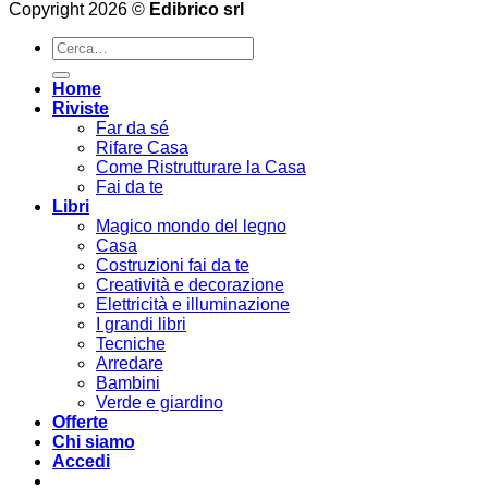
Copyright 2026 ©
Edibrico srl
Cerca:
Home
Riviste
Far da sé
Rifare Casa
Come Ristrutturare la Casa
Fai da te
Libri
Magico mondo del legno
Casa
Costruzioni fai da te
Creatività e decorazione
Elettricità e illuminazione
I grandi libri
Tecniche
Arredare
Bambini
Verde e giardino
Offerte
Chi siamo
Accedi