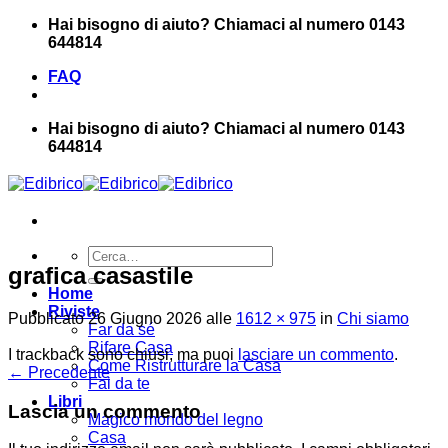
Salta
Hai bisogno di aiuto? Chiamaci al numero 0143
ai
644814
contenuti
FAQ
Hai bisogno di aiuto? Chiamaci al numero 0143
644814
Cerca:
grafica casastile
Home
Riviste
Pubblicato
26 Giugno 2026
alle
1612 × 975
in
Chi siamo
Far da sé
Rifare Casa
I trackback sono chiusi, ma puoi
lasciare un commento
.
Come Ristrutturare la Casa
←
Precedente
Fai da te
Libri
Lascia un commento
Magico mondo del legno
Casa