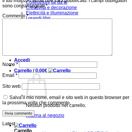
Il tuo indirizzo email non sarà pubblicato.
I campi obbligatori
Costruzioni fai da te
sono contrassegnati
*
Creatività e decorazione
Elettricità e illuminazione
Commento
*
I grandi libri
Tecniche
Arredare
Bambini
Verde e giardino
Offerte
Chi siamo
Accedi
Nome
*
Carrello /
0,00
€
Email
*
Sito web
Salva il mio nome, email e sito web in questo browser per
la prossima volta che commento.
Nessun prodotto nel carrello.
Ritorna al negozio
Latest
Carrello