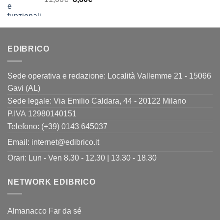
11,00€.
8,80€.
prezzo
prezzo
originale
attuale
era:
è:
11,00€.
8,80€.
EDIBRICO
Sede operativa e redazione: Località Vallemme 21 - 15066
Gavi (AL)
Sede legale: Via Emilio Caldara, 44 - 20122 Milano
P.IVA 12980140151
Telefono: (+39) 0143 645037
Email:
internet@edibrico.it
Orari: Lun - Ven 8.30 - 12.30 | 13.30 - 18.30
NETWORK EDIBRICO
Almanacco Far da sé