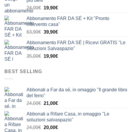
più belli"
era:
è:
Il
Il
24,00
€
19,90
€
24,00€.
19,90€.
prezzo
prezzo
Abbonamento FAR DA SÉ + Kit "Pronto
originale
attuale
intervento casa"
era:
è:
Il
Il
63,90
€
39,90
€
24,00€.
19,90€.
prezzo
prezzo
Abbonamento FAR DA SÉ | Ricevi GRATIS "Le
originale
attuale
Soluzioni Salvaspazio"
era:
è:
Il
Il
35,00
€
19,90
€
63,90€.
39,90€.
prezzo
prezzo
originale
attuale
BEST SELLING
era:
è:
35,00€.
19,90€.
Abbonati a Far da sé, in omaggio "Il grande libro
del ferro"
Il
Il
24,00
€
21,00
€
prezzo
prezzo
Abbonati a Rifare Casa, in omaggio "Le
originale
attuale
soluzioni salvaspazio"
era:
è:
Il
Il
24,00
€
20,00
€
24,00€.
21,00€.