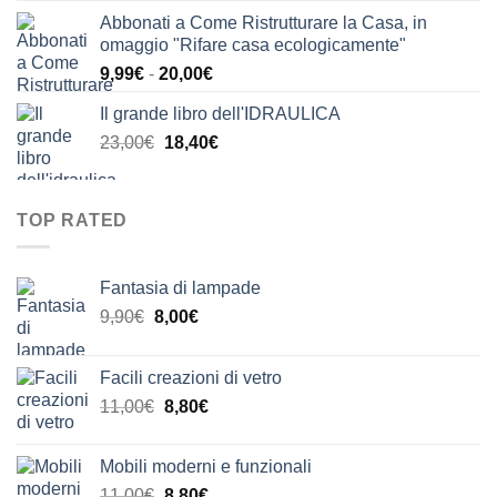
prezzo
prezzo
Abbonati a Come Ristrutturare la Casa, in
originale
attuale
omaggio "Rifare casa ecologicamente"
era:
è:
Fascia
9,99
€
-
20,00
€
24,00€.
20,00€.
di
Il grande libro dell'IDRAULICA
prezzo:
Il
Il
23,00
€
18,40
€
da
prezzo
prezzo
9,99€
originale
attuale
a
era:
è:
20,00€
TOP RATED
23,00€.
18,40€.
Fantasia di lampade
Il
Il
9,90
€
8,00
€
prezzo
prezzo
originale
attuale
Facili creazioni di vetro
era:
è:
Il
Il
11,00
€
8,80
€
9,90€.
8,00€.
prezzo
prezzo
originale
attuale
Mobili moderni e funzionali
era:
è:
Il
Il
11,00
€
8,80
€