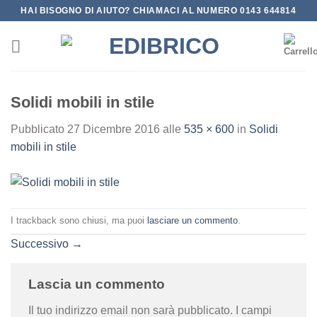
Salta
HAI BISOGNO DI AIUTO? CHIAMACI AL NUMERO 0143 644814
ai
contenuti
Solidi mobili in stile
Pubblicato
27 Dicembre 2016
alle
535 × 600
in
Solidi
mobili in stile
I trackback sono chiusi, ma puoi
lasciare un commento
.
Successivo
→
Lascia un commento
Il tuo indirizzo email non sarà pubblicato.
I campi