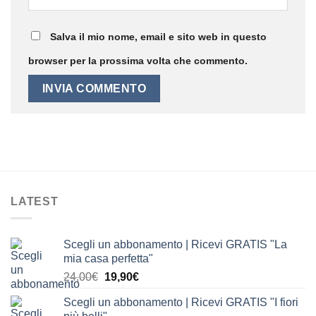
Salva il mio nome, email e sito web in questo
browser per la prossima volta che commento.
LATEST
Scegli un abbonamento | Ricevi GRATIS "La
mia casa perfetta"
Il
Il
24,00
€
19,90
€
prezzo
prezzo
Scegli un abbonamento | Ricevi GRATIS "I fiori
originale
attuale