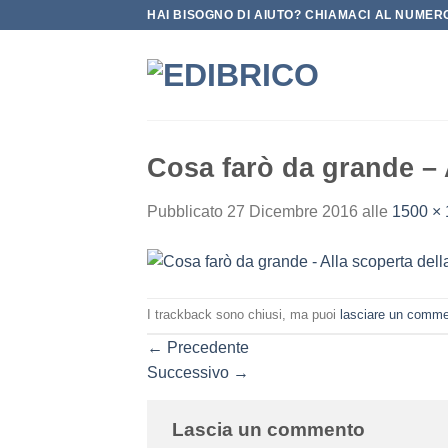
Salta
HAI BISOGNO DI AIUTO? CHIAMACI AL NUMERO
ai
contenuti
Cosa farò da grande – 
Pubblicato
27 Dicembre 2016
alle
1500 ×
I trackback sono chiusi, ma puoi
lasciare un comm
←
Precedente
Successivo
→
Lascia un commento