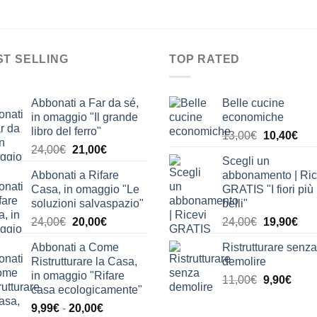
ST SELLING
TOP RATED
Abbonati a Far da sé,
Belle cucine
in omaggio "Il grande
economiche
libro del ferro"
Il
Il
13,00
€
10,40
€
Il
Il
24,00
€
21,00
€
prezzo
pre
Scegli un
prezzo
prezzo
originale
attu
Abbonati a Rifare
abbonamento | Ric
originale
attuale
era:
è:
Casa, in omaggio "Le
GRATIS "I fiori più
era:
è:
13,00€.
10,
soluzioni salvaspazio"
belli"
24,00€.
21,00€.
Il
Il
Il
Il
24,00
€
20,00
€
24,00
€
19,90
€
prezzo
prezzo
prezzo
pre
Abbonati a Come
Ristrutturare senza
originale
attuale
originale
attu
Ristrutturare la Casa,
demolire
era:
è:
era:
è:
in omaggio "Rifare
Il
Il
11,00
€
9,90
€
24,00€.
20,00€.
24,00€.
19,
casa ecologicamente"
prezzo
prez
Fascia
9,99
€
-
20,00
€
originale
attua