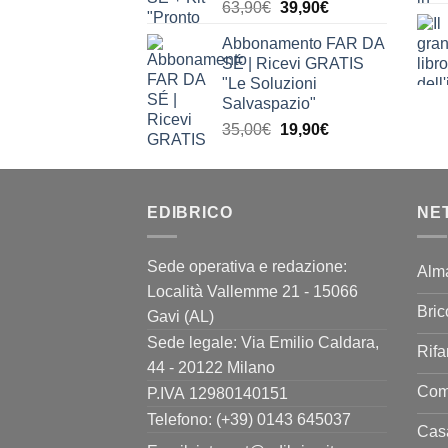
Il
Il
63,90
€
39,90
€
prezzo
prezzo
Abbonamento FAR DA
originale
attuale
SÉ | Ricevi GRATIS
era:
è:
"Le Soluzioni
63,90€.
39,90€.
Salvaspazio"
Il
Il
35,00
€
19,90
€
prezzo
prezzo
originale
attuale
era:
è:
EDIBRICO
35,00€.
19,90€.
NE
Sede operativa e redazione:
Alm
Località Vallemme 21 - 15066
Bric
Gavi (AL)
Sede legale: Via Emilio Caldara,
Rifa
44 - 20122 Milano
Come
P.IVA 12980140151
Telefono: (+39) 0143 645037
Casa