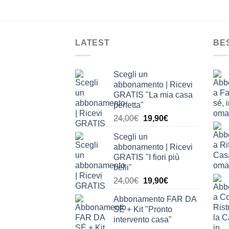
LATEST
BE
Scegli un
abbonamento | Ricevi
GRATIS "La mia casa
perfetta"
Il
Il
24,00
€
19,90
€
prezzo
prezzo
Scegli un
originale
attuale
abbonamento | Ricevi
era:
è:
GRATIS "I fiori più
24,00€.
19,90€.
belli"
Il
Il
24,00
€
19,90
€
prezzo
prezzo
Abbonamento FAR DA
originale
attuale
SÉ + Kit "Pronto
era:
è:
intervento casa"
24,00€.
19,90€.