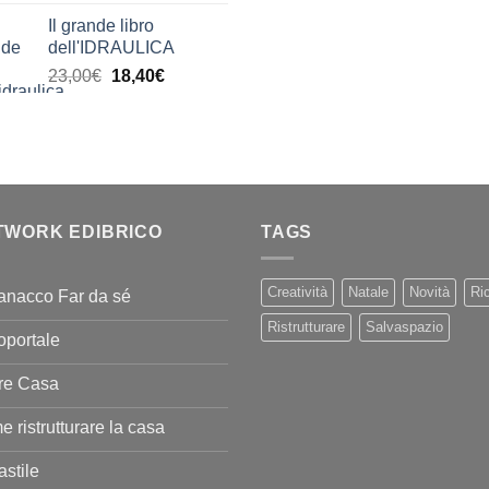
di
era:
è:
Il grande libro
prezzo:
11,00€.
9,90€
dell'IDRAULICA
da
Il
Il
23,00
€
18,40
€
9,99€
prezzo
prezzo
a
originale
attuale
20,00€
era:
è:
23,00€.
18,40€.
TWORK EDIBRICO
TAGS
Creatività
Natale
Novità
Ric
anacco Far da sé
Ristrutturare
Salvaspazio
oportale
re Casa
 ristrutturare la casa
stile