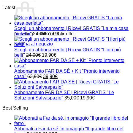
Latest
Scegli un abbonamento | Ricevi GRATIS "La mia casa
Il
Il
Nessun prodotto nel carrello.
perfetta"
24,00
€
19,90
€
prezzo
prezzo
Ritorna al negozio
originale
attuale
era:
è:
Scegli un abbonamento | Ricevi GRATIS "I fiori più
Il
24,00€.
Il
19,90€.
belli"
24,00
€
19,90
€
prezzo
prezzo
originale
attuale
era:
è:
Abbonamento FAR DA SÉ + Kit "Pronto intervento
24,00€.
Il
19,90€.
Il
casa"
63,90
€
39,90
€
prezzo
prezzo
originale
attuale
era:
è:
Abbonamento FAR DA SÉ | Ricevi GRATIS "Le
63,90€.
39,90€.
Il
Il
Soluzioni Salvaspazio"
35,00
€
19,90
€
prezzo
prezzo
Best Selling
originale
attuale
era:
è:
35,00€.
19,90€.
Abbonati a Far da sé, in omaggio "Il grande libro del