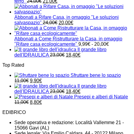
Il
Il
ferro"
24,00
€
21,00
€
prezzo
prezzo
originale
attuale
era:
è:
Abbonati a Rifare Casa, in omaggio "Le soluzioni
24,00€.
21,00€.
Il
Il
salvaspazio"
24,00
€
20,00
€
prezzo
prezzo
originale
attuale
era:
è:
Abbonati a Come Ristrutturare la Casa, in omaggio
24,00€.
20,00€.
Fascia
"Rifare casa ecologicamente"
9,99
€
-
20,00
€
di
Il grande libro
Il
Il
prezzo:
dell'IDRAULICA
23,00
€
18,40
€
prezzo
prezzo
da
Top Rated
originale
attuale
9,99€
era:
è:
a
Sfruttare bene lo spazio
23,00€.
18,40€.
20,00€
Il
Il
11,00
€
9,90
€
prezzo
prezzo
Il grande libro
originale
attuale
Il
Il
dell'IDRAULICA
23,00
€
18,40
€
era:
è:
prezzo
prezzo
Presepi e alberi di Natale
11,00€.
Il
9,90€.
Il
originale
attuale
11,00
€
8,80
€
prezzo
prezzo
era:
è:
EDIBRICO
originale
attuale
23,00€.
18,40€.
era:
è:
Sede operativa e redazione: Località Vallemme 21 -
11,00€.
8,80€.
15066 Gavi (AL)
Sede legale: Via Emilio Caldara, 44 - 20122 Milano