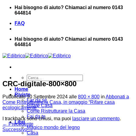
Salta
Hai bisogno di aiuto? Chiamaci al numero 0143
ai
644814
contenuti
FAQ
Hai bisogno di aiuto? Chiamaci al numero 0143
644814
Cerca:
CRC-digitale-800×800
Home
Riviste
Pubblicato
10 Settembre 2024
alle
800 × 800
in
Abbonati a
Far da sé
Come Ristrutturare la Casa, in omaggio “Rifare casa
Rifare Casa
ecologicamente”
Come Ristrutturare la Casa
Fai da te
I trackback sono chiusi, ma puoi
lasciare un commento
.
Libri
←
Precedente
Magico mondo del legno
Successivo
→
Casa