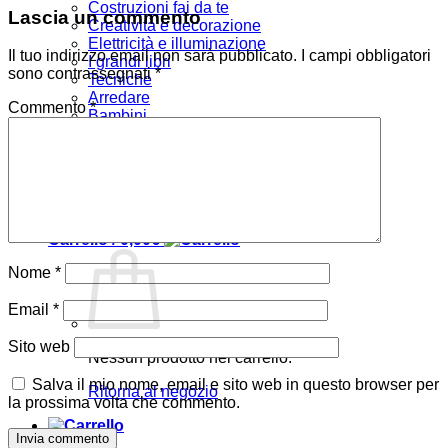
Costruzioni fai da te
Lascia un commento
Creatività e decorazione
Elettricità e illuminazione
Il tuo indirizzo email non sarà pubblicato.
I campi obbligatori
I grandi libri
sono contrassegnati
*
Tecniche
Arredare
Commento
*
Bambini
Verde e giardino
Offerte
Chi siamo
Accedi
Carrello /
0,00
€
Nome
*
Email
*
Sito web
Nessun prodotto nel carrello.
Salva il mio nome, email e sito web in questo browser per
Ritorna al negozio
la prossima volta che commento.
Carrello