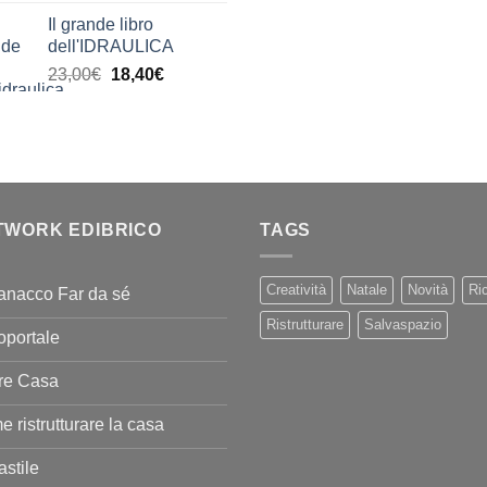
di
Il grande libro
prezzo:
dell'IDRAULICA
da
Il
Il
23,00
€
18,40
€
9,99€
prezzo
prezzo
a
originale
attuale
20,00€
era:
è:
23,00€.
18,40€.
TWORK EDIBRICO
TAGS
Creatività
Natale
Novità
Ric
anacco Far da sé
Ristrutturare
Salvaspazio
oportale
re Casa
 ristrutturare la casa
stile