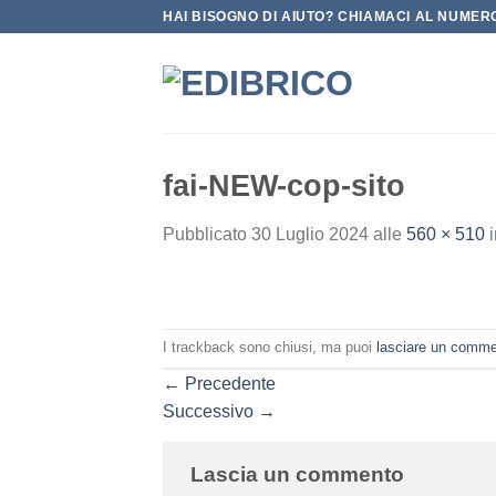
Salta
HAI BISOGNO DI AIUTO? CHIAMACI AL NUMERO
ai
contenuti
fai-NEW-cop-sito
Pubblicato
30 Luglio 2024
alle
560 × 510
I trackback sono chiusi, ma puoi
lasciare un comm
←
Precedente
Successivo
→
Lascia un commento