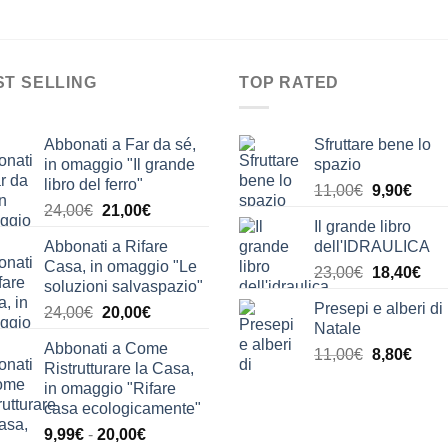
ST SELLING
TOP RATED
Abbonati a Far da sé,
Sfruttare bene lo
in omaggio "Il grande
spazio
libro del ferro"
Il
Il
11,00
€
9,90
€
Il
Il
24,00
€
21,00
€
prezzo
prez
Il grande libro
prezzo
prezzo
originale
attua
Abbonati a Rifare
dell'IDRAULICA
originale
attuale
era:
è:
Casa, in omaggio "Le
Il
Il
era:
è:
23,00
€
18,40
€
11,00€.
9,90€
soluzioni salvaspazio"
prezzo
pre
24,00€.
21,00€.
Presepi e alberi di
Il
Il
24,00
€
20,00
€
originale
attu
Natale
prezzo
prezzo
era:
è:
Abbonati a Come
originale
attuale
Il
Il
11,00
€
8,80
€
23,00€.
18,
Ristrutturare la Casa,
era:
è:
prezzo
prez
in omaggio "Rifare
24,00€.
20,00€.
originale
attua
casa ecologicamente"
era:
è:
Fascia
9,99
€
-
20,00
€
11,00€.
8,80€