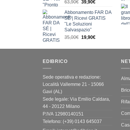
Il
Il
63,90
€
39,90
€
prezzo
prezzo
Abbonamento FAR DA
originale
attuale
SÉ | Ricevi GRATIS
era:
è:
"Le Soluzioni
63,90€.
39,90€.
Salvaspazio"
Il
Il
35,00
€
19,90
€
prezzo
prezzo
originale
attuale
era:
è:
EDIBRICO
35,00€.
19,90€.
NE
Sede operativa e redazione:
Alm
Località Vallemme 21 - 15066
Bric
Gavi (AL)
Sede legale: Via Emilio Caldara,
Rifa
44 - 20122 Milano
Come
P.IVA 12980140151
Telefono: (+39) 0143 645037
Casa