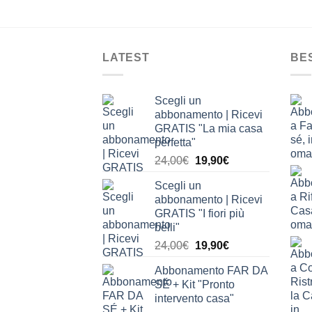
LATEST
BE
Scegli un
abbonamento | Ricevi
GRATIS "La mia casa
perfetta"
Il
Il
24,00
€
19,90
€
prezzo
prezzo
Scegli un
originale
attuale
abbonamento | Ricevi
era:
è:
GRATIS "I fiori più
24,00€.
19,90€.
belli"
Il
Il
24,00
€
19,90
€
prezzo
prezzo
Abbonamento FAR DA
originale
attuale
SÉ + Kit "Pronto
era:
è:
intervento casa"
24,00€.
19,90€.