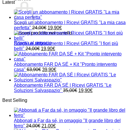
Latest
Scegli un abbonamento | Ricevi GRATIS "La mia casa
Il
Il
perfetta"
24,00
€
19,90
€
prezzo
prezzo
Nessun prodotto nel carrello.
originale
attuale
Ritorna al negozio
era:
è:
Scegli un abbonamento | Ricevi GRATIS "I fiori più
Il
24,00€.
Il
19,90€.
belli"
24,00
€
19,90
€
prezzo
prezzo
originale
attuale
era:
è:
Abbonamento FAR DA SÉ + Kit "Pronto intervento
24,00€.
Il
19,90€.
Il
casa"
63,90
€
39,90
€
prezzo
prezzo
originale
attuale
era:
è:
Abbonamento FAR DA SÉ | Ricevi GRATIS "Le
63,90€.
39,90€.
Il
Il
Soluzioni Salvaspazio"
35,00
€
19,90
€
prezzo
prezzo
Best Selling
originale
attuale
era:
è:
35,00€.
19,90€.
Abbonati a Far da sé, in omaggio "Il grande libro del
Il
Il
ferro"
24,00
€
21,00
€