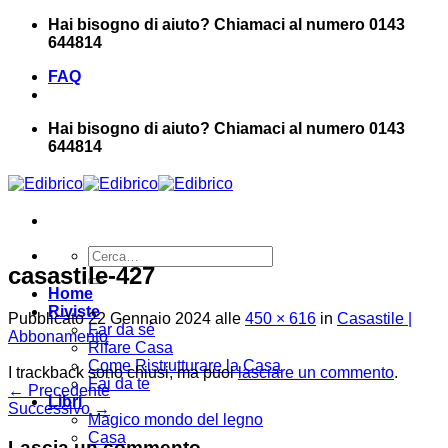
Salta
Hai bisogno di aiuto? Chiamaci al numero 0143
ai
644814
contenuti
FAQ
Hai bisogno di aiuto? Chiamaci al numero 0143
644814
Cerca:
casastile-427
Home
Riviste
Pubblicato
22 Gennaio 2024
alle
450 × 616
in
Casastile |
Far da sé
Abbonamento
Rifare Casa
Come Ristrutturare la Casa
I trackback sono chiusi, ma puoi
lasciare un commento
.
Fai da te
←
Precedente
Libri
Successivo
→
Magico mondo del legno
Casa
Lascia un commento