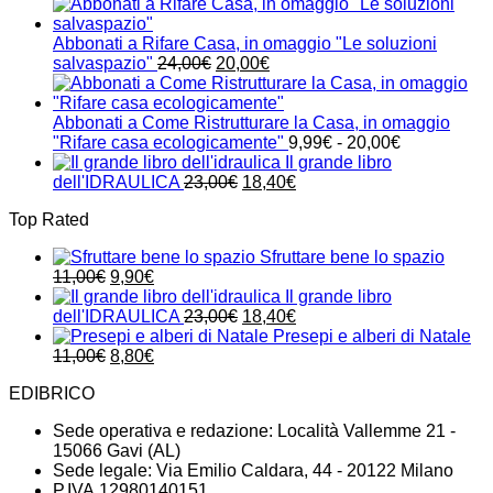
prezzo
prezzo
originale
attuale
era:
è:
Abbonati a Rifare Casa, in omaggio "Le soluzioni
24,00€.
21,00€.
Il
Il
salvaspazio"
24,00
€
20,00
€
prezzo
prezzo
originale
attuale
era:
è:
Abbonati a Come Ristrutturare la Casa, in omaggio
24,00€.
20,00€.
Fascia
"Rifare casa ecologicamente"
9,99
€
-
20,00
€
di
Il grande libro
Il
Il
prezzo:
dell'IDRAULICA
23,00
€
18,40
€
prezzo
prezzo
da
Top Rated
originale
attuale
9,99€
era:
è:
a
Sfruttare bene lo spazio
23,00€.
18,40€.
20,00€
Il
Il
11,00
€
9,90
€
prezzo
prezzo
Il grande libro
originale
attuale
Il
Il
dell'IDRAULICA
23,00
€
18,40
€
era:
è:
prezzo
prezzo
Presepi e alberi di Natale
11,00€.
Il
9,90€.
Il
originale
attuale
11,00
€
8,80
€
prezzo
prezzo
era:
è:
EDIBRICO
originale
attuale
23,00€.
18,40€.
era:
è:
Sede operativa e redazione: Località Vallemme 21 -
11,00€.
8,80€.
15066 Gavi (AL)
Sede legale: Via Emilio Caldara, 44 - 20122 Milano
P.IVA 12980140151