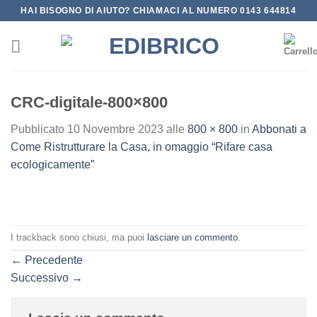
Salta
HAI BISOGNO DI AIUTO? CHIAMACI AL NUMERO 0143 644814
ai
contenuti
CRC-digitale-800×800
Pubblicato
10 Novembre 2023
alle
800 × 800
in
Abbonati a
Come Ristrutturare la Casa, in omaggio “Rifare casa
ecologicamente”
I trackback sono chiusi, ma puoi
lasciare un commento
.
←
Precedente
Successivo
→