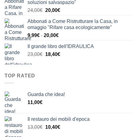
soluzioni salvaspazio"
era:
è:
Il
Il
24,00
€
20,00
€
24,00€.
21,00€.
prezzo
prezzo
Abbonati a Come Ristrutturare la Casa, in
originale
attuale
omaggio "Rifare casa ecologicamente"
era:
è:
Fascia
9,99
€
-
20,00
€
24,00€.
20,00€.
di
Il grande libro dell'IDRAULICA
prezzo:
Il
Il
23,00
€
18,40
€
da
prezzo
prezzo
9,99€
originale
attuale
a
era:
è:
20,00€
TOP RATED
23,00€.
18,40€.
Guarda che idea!
11,00
€
Il restauro dei mobili d'epoca
Il
Il
13,00
€
10,40
€
prezzo
prezzo