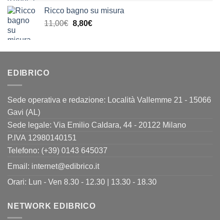
originale
attuale
Ricco bagno su misura
era:
è:
Il
Il
11,00
€
8,80
€
13,00€.
10,40€.
prezzo
prezzo
originale
attuale
era:
è:
11,00€.
8,80€.
EDIBRICO
Sede operativa e redazione: Località Vallemme 21 - 15066
Gavi (AL)
Sede legale: Via Emilio Caldara, 44 - 20122 Milano
P.IVA 12980140151
Telefono: (+39) 0143 645037
Email:
internet@edibrico.it
Orari: Lun - Ven 8.30 - 12.30 | 13.30 - 18.30
NETWORK EDIBRICO