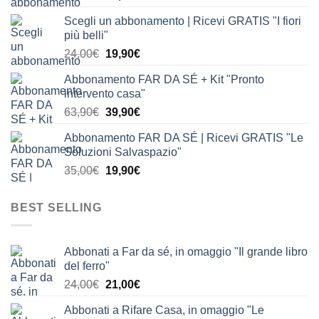
prezzo
prezzo
Scegli un abbonamento | Ricevi GRATIS "I fiori
originale
attuale
più belli"
era:
è:
Il
Il
24,00
€
19,90
€
24,00€.
19,90€.
prezzo
prezzo
Abbonamento FAR DA SÉ + Kit "Pronto
originale
attuale
intervento casa"
era:
è:
Il
Il
63,90
€
39,90
€
24,00€.
19,90€.
prezzo
prezzo
Abbonamento FAR DA SÉ | Ricevi GRATIS "Le
originale
attuale
Soluzioni Salvaspazio"
era:
è:
Il
Il
35,00
€
19,90
€
63,90€.
39,90€.
prezzo
prezzo
originale
attuale
BEST SELLING
era:
è:
35,00€.
19,90€.
Abbonati a Far da sé, in omaggio "Il grande libro
del ferro"
Il
Il
24,00
€
21,00
€
prezzo
prezzo
Abbonati a Rifare Casa, in omaggio "Le
originale
attuale