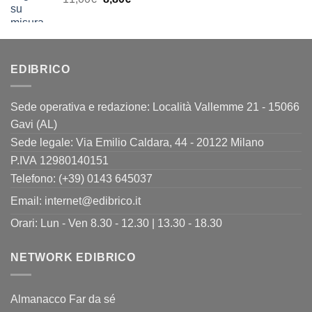
13,00€.
10,40€.
prezzo
prezzo
originale
attuale
era:
è:
11,00€.
8,80€.
EDIBRICO
Sede operativa e redazione: Località Vallemme 21 - 15066
Gavi (AL)
Sede legale: Via Emilio Caldara, 44 - 20122 Milano
P.IVA 12980140151
Telefono: (+39) 0143 645037
Email:
internet@edibrico.it
Orari: Lun - Ven 8.30 - 12.30 | 13.30 - 18.30
NETWORK EDIBRICO
Almanacco Far da sé