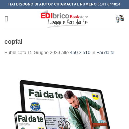
Salta
HAI BISOGNO DI AIUTO? CHIAMACI AL NUMERO 0143 644814
ai
contenuti
copfai
Pubblicato
15 Giugno 2023
alle
450 × 510
in
Fai da te