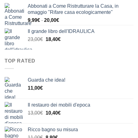
prezzo
prezzo
Abbonati a Come Ristrutturare la Casa, in
originale
attuale
omaggio "Rifare casa ecologicamente"
era:
è:
Fascia
9,99
€
-
20,00
€
24,00€.
20,00€.
di
Il grande libro dell'IDRAULICA
prezzo:
Il
Il
23,00
€
18,40
€
da
prezzo
prezzo
9,99€
originale
attuale
a
era:
è:
20,00€
TOP RATED
23,00€.
18,40€.
Guarda che idea!
11,00
€
Il restauro dei mobili d'epoca
Il
Il
13,00
€
10,40
€
prezzo
prezzo
originale
attuale
Ricco bagno su misura
era:
è:
Il
Il
11,00
€
8,80
€