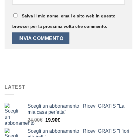
Salva il mio nome, email e sito web in questo
browser per la prossima volta che commento.
LATEST
Scegli un abbonamento | Ricevi GRATIS "La
mia casa perfetta"
Il
Il
24,00
€
19,90
€
prezzo
prezzo
Scegli un abbonamento | Ricevi GRATIS "I fiori
originale
attuale