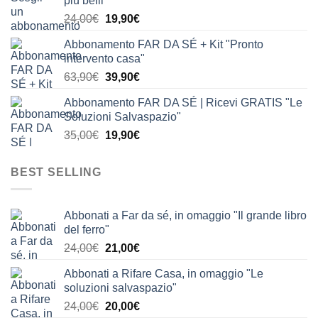
più belli"
era:
è:
Il
Il
24,00
€
19,90
€
24,00€.
19,90€.
prezzo
prezzo
Abbonamento FAR DA SÉ + Kit "Pronto
originale
attuale
intervento casa"
era:
è:
Il
Il
63,90
€
39,90
€
24,00€.
19,90€.
prezzo
prezzo
Abbonamento FAR DA SÉ | Ricevi GRATIS "Le
originale
attuale
Soluzioni Salvaspazio"
era:
è:
Il
Il
35,00
€
19,90
€
63,90€.
39,90€.
prezzo
prezzo
originale
attuale
BEST SELLING
era:
è:
35,00€.
19,90€.
Abbonati a Far da sé, in omaggio "Il grande libro
del ferro"
Il
Il
24,00
€
21,00
€
prezzo
prezzo
Abbonati a Rifare Casa, in omaggio "Le
originale
attuale
soluzioni salvaspazio"
era:
è:
Il
Il
24,00
€
20,00
€
24,00€.
21,00€.