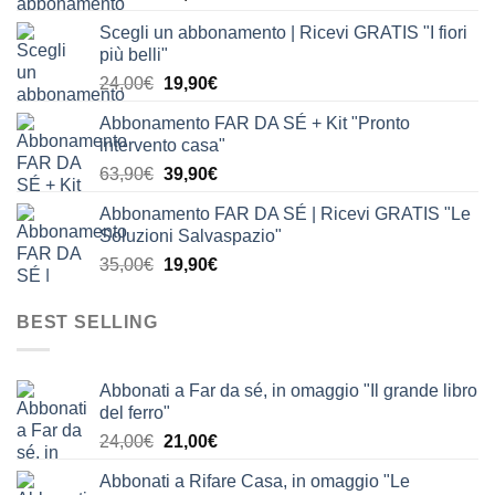
prezzo
prezzo
Scegli un abbonamento | Ricevi GRATIS "I fiori
originale
attuale
più belli"
era:
è:
Il
Il
24,00
€
19,90
€
24,00€.
19,90€.
prezzo
prezzo
Abbonamento FAR DA SÉ + Kit "Pronto
originale
attuale
intervento casa"
era:
è:
Il
Il
63,90
€
39,90
€
24,00€.
19,90€.
prezzo
prezzo
Abbonamento FAR DA SÉ | Ricevi GRATIS "Le
originale
attuale
Soluzioni Salvaspazio"
era:
è:
Il
Il
35,00
€
19,90
€
63,90€.
39,90€.
prezzo
prezzo
originale
attuale
BEST SELLING
era:
è:
35,00€.
19,90€.
Abbonati a Far da sé, in omaggio "Il grande libro
del ferro"
Il
Il
24,00
€
21,00
€
prezzo
prezzo
Abbonati a Rifare Casa, in omaggio "Le
originale
attuale