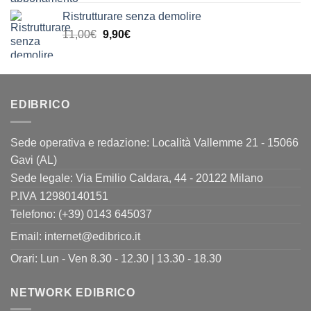
prezzo
prezzo
Ristrutturare senza demolire
originale
attuale
Il
Il
11,00
€
era:
9,90
€
è:
prezzo
prezzo
24,00€.
19,90€.
originale
attuale
era:
è:
11,00€.
9,90€.
EDIBRICO
Sede operativa e redazione: Località Vallemme 21 - 15066
Gavi (AL)
Sede legale: Via Emilio Caldara, 44 - 20122 Milano
P.IVA 12980140151
Telefono: (+39) 0143 645037
Email:
internet@edibrico.it
Orari: Lun - Ven 8.30 - 12.30 | 13.30 - 18.30
NETWORK EDIBRICO