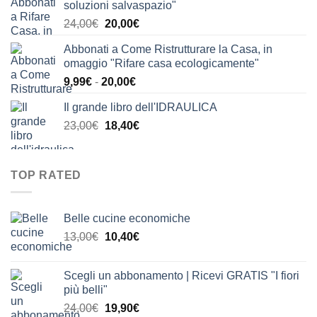
soluzioni salvaspazio"
era:
è:
Il
Il
24,00
€
20,00
€
24,00€.
21,00€.
prezzo
prezzo
Abbonati a Come Ristrutturare la Casa, in
originale
attuale
omaggio "Rifare casa ecologicamente"
era:
è:
Fascia
9,99
€
-
20,00
€
24,00€.
20,00€.
di
Il grande libro dell'IDRAULICA
prezzo:
Il
Il
23,00
€
18,40
€
da
prezzo
prezzo
9,99€
originale
attuale
a
era:
è:
20,00€
TOP RATED
23,00€.
18,40€.
Belle cucine economiche
Il
Il
13,00
€
10,40
€
prezzo
prezzo
originale
attuale
Scegli un abbonamento | Ricevi GRATIS "I fiori
era:
è:
più belli"
13,00€.
10,40€.
Il
Il
24,00
€
19,90
€