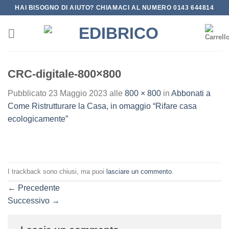
Salta
HAI BISOGNO DI AIUTO? CHIAMACI AL NUMERO 0143 644814
ai
contenuti
CRC-digitale-800×800
Pubblicato
23 Maggio 2023
alle
800 × 800
in
Abbonati a
Come Ristrutturare la Casa, in omaggio “Rifare casa
ecologicamente”
I trackback sono chiusi, ma puoi
lasciare un commento
.
←
Precedente
Successivo
→