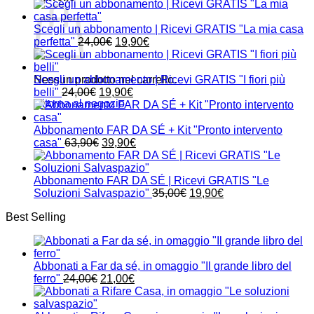
Scegli un abbonamento | Ricevi GRATIS "La mia casa
Il
Il
perfetta"
24,00
€
19,90
€
prezzo
prezzo
originale
attuale
era:
è:
Nessun prodotto nel carrello.
Scegli un abbonamento | Ricevi GRATIS "I fiori più
Il
24,00€.
Il
19,90€.
belli"
24,00
€
19,90
€
Ritorna al negozio
prezzo
prezzo
originale
attuale
era:
è:
Abbonamento FAR DA SÉ + Kit "Pronto intervento
24,00€.
Il
19,90€.
Il
casa"
63,90
€
39,90
€
prezzo
prezzo
originale
attuale
era:
è:
Abbonamento FAR DA SÉ | Ricevi GRATIS "Le
63,90€.
39,90€.
Il
Il
Soluzioni Salvaspazio"
35,00
€
19,90
€
prezzo
prezzo
Best Selling
originale
attuale
era:
è:
35,00€.
19,90€.
Abbonati a Far da sé, in omaggio "Il grande libro del
Il
Il
ferro"
24,00
€
21,00
€
prezzo
prezzo
originale
attuale