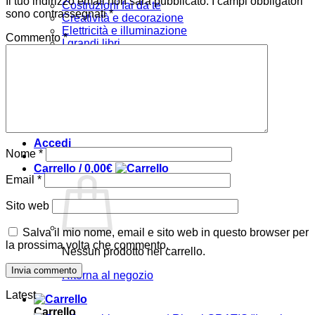
Il tuo indirizzo email non sarà pubblicato.
I campi obbligatori
Costruzioni fai da te
sono contrassegnati
*
Creatività e decorazione
Elettricità e illuminazione
Commento
*
I grandi libri
Tecniche
Arredare
Bambini
Verde e giardino
Offerte
Chi siamo
Accedi
Nome
*
Carrello /
0,00
€
Email
*
Sito web
Salva il mio nome, email e sito web in questo browser per
la prossima volta che commento.
Nessun prodotto nel carrello.
Ritorna al negozio
Latest
Carrello