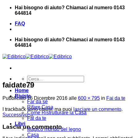
Salta
Hai bisogno di aiuto? Chiamaci al numero 0143
ai
644814
contenuti
FAQ
Hai bisogno di aiuto? Chiamaci al numero 0143
644814
Cerca:
faidate79
Home
Riviste
Pubblicato
16 Dicembre 2016
alle
600 × 795
in
Fai da te
Far da sé
Rifare Casa
I trackback sono chiusi, ma puoi
lasciare un commento
.
Come Ristrutturare la Casa
Successivo
→
Fai da te
Libri
Lascia un commento
Magico mondo del legno
Casa