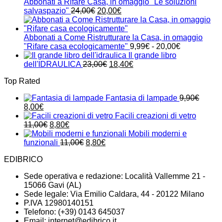
era:
è:
Abbonati a Rifare Casa, in omaggio "Le soluzioni
24,00€.
21,00€.
Il
Il
salvaspazio"
24,00
€
20,00
€
prezzo
prezzo
originale
attuale
era:
è:
Abbonati a Come Ristrutturare la Casa, in omaggio
24,00€.
20,00€.
Fascia
"Rifare casa ecologicamente"
9,99
€
-
20,00
€
di
Il grande libro
Il
Il
prezzo:
dell'IDRAULICA
23,00
€
18,40
€
prezzo
prezzo
da
Top Rated
originale
attuale
9,99€
era:
è:
a
Fantasia di lampade
9,90
€
23,00€.
18,40€.
20,00€
Il
Il
8,00
€
prezzo
prezzo
Facili creazioni di vetro
originale
attuale
Il
Il
11,00
€
8,80
€
era:
è:
prezzo
prezzo
Mobili moderni e
9,90€.
8,00€.
originale
attuale
Il
Il
funzionali
11,00
€
8,80
€
era:
è:
prezzo
prezzo
EDIBRICO
11,00€.
8,80€.
originale
attuale
era:
è:
Sede operativa e redazione: Località Vallemme 21 -
11,00€.
8,80€.
15066 Gavi (AL)
Sede legale: Via Emilio Caldara, 44 - 20122 Milano
P.IVA 12980140151
Telefono: (+39) 0143 645037
Email:
internet@edibrico.it