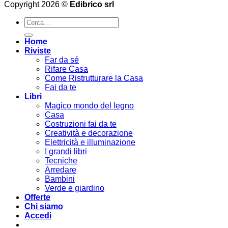
Copyright 2026 ©
Edibrico srl
Cerca:
Home
Riviste
Far da sé
Rifare Casa
Come Ristrutturare la Casa
Fai da te
Libri
Magico mondo del legno
Casa
Costruzioni fai da te
Creatività e decorazione
Elettricità e illuminazione
I grandi libri
Tecniche
Arredare
Bambini
Verde e giardino
Offerte
Chi siamo
Accedi