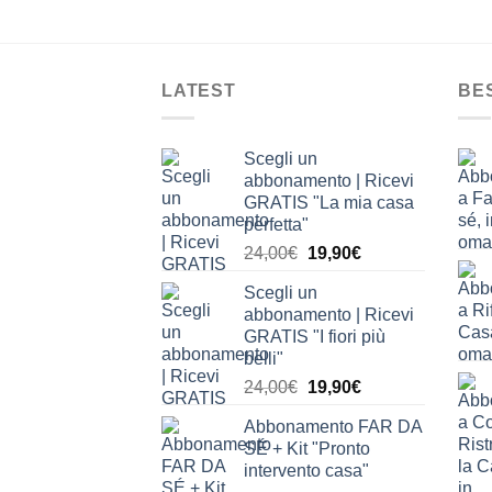
LATEST
BE
Scegli un
abbonamento | Ricevi
GRATIS "La mia casa
perfetta"
Il
Il
24,00
€
19,90
€
prezzo
prezzo
Scegli un
originale
attuale
abbonamento | Ricevi
era:
è:
GRATIS "I fiori più
24,00€.
19,90€.
belli"
Il
Il
24,00
€
19,90
€
prezzo
prezzo
Abbonamento FAR DA
originale
attuale
SÉ + Kit "Pronto
era:
è:
intervento casa"
24,00€.
19,90€.