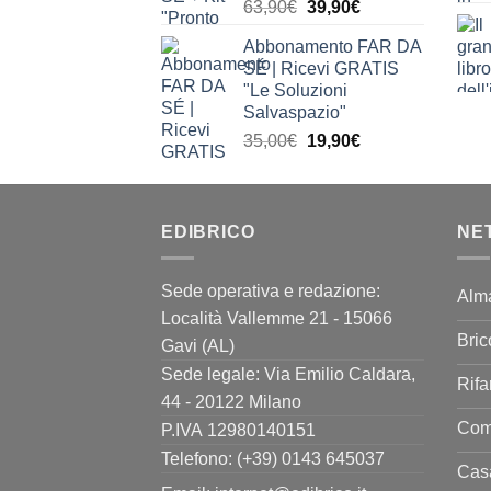
Il
Il
63,90
€
39,90
€
prezzo
prezzo
Abbonamento FAR DA
originale
attuale
SÉ | Ricevi GRATIS
era:
è:
"Le Soluzioni
63,90€.
39,90€.
Salvaspazio"
Il
Il
35,00
€
19,90
€
prezzo
prezzo
originale
attuale
era:
è:
EDIBRICO
35,00€.
19,90€.
NE
Sede operativa e redazione:
Alm
Località Vallemme 21 - 15066
Bric
Gavi (AL)
Sede legale: Via Emilio Caldara,
Rifa
44 - 20122 Milano
Come
P.IVA 12980140151
Telefono: (+39) 0143 645037
Casa