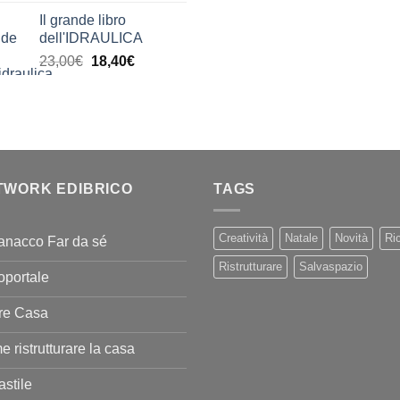
di
Il grande libro
prezzo:
dell'IDRAULICA
da
Il
Il
23,00
€
18,40
€
9,99€
prezzo
prezzo
a
originale
attuale
20,00€
era:
è:
23,00€.
18,40€.
TWORK EDIBRICO
TAGS
Creatività
Natale
Novità
Ric
anacco Far da sé
Ristrutturare
Salvaspazio
oportale
re Casa
 ristrutturare la casa
stile