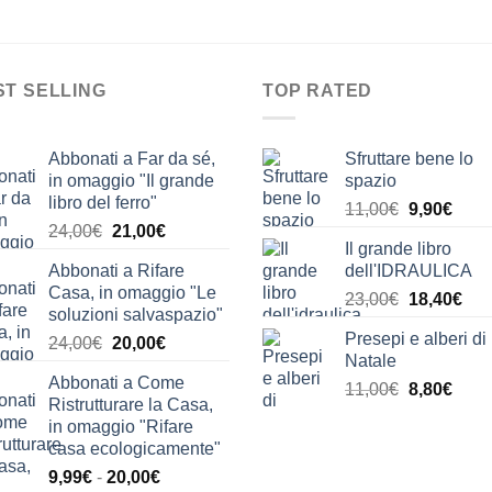
ST SELLING
TOP RATED
Abbonati a Far da sé,
Sfruttare bene lo
in omaggio "Il grande
spazio
libro del ferro"
Il
Il
11,00
€
9,90
€
Il
Il
24,00
€
21,00
€
prezzo
prez
Il grande libro
prezzo
prezzo
originale
attua
Abbonati a Rifare
dell'IDRAULICA
originale
attuale
era:
è:
Casa, in omaggio "Le
Il
Il
era:
è:
23,00
€
18,40
€
11,00€.
9,90€
soluzioni salvaspazio"
prezzo
pre
24,00€.
21,00€.
Presepi e alberi di
Il
Il
24,00
€
20,00
€
originale
attu
Natale
prezzo
prezzo
era:
è:
Abbonati a Come
originale
attuale
Il
Il
11,00
€
8,80
€
23,00€.
18,
Ristrutturare la Casa,
era:
è:
prezzo
prez
in omaggio "Rifare
24,00€.
20,00€.
originale
attua
casa ecologicamente"
era:
è:
Fascia
9,99
€
-
20,00
€
11,00€.
8,80€