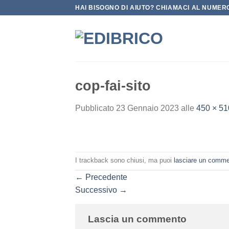
Salta
HAI BISOGNO DI AIUTO? CHIAMACI AL NUMERO
ai
contenuti
cop-fai-sito
Pubblicato
23 Gennaio 2023
alle
450 × 51
I trackback sono chiusi, ma puoi
lasciare un comm
←
Precedente
Successivo
→
Lascia un commento