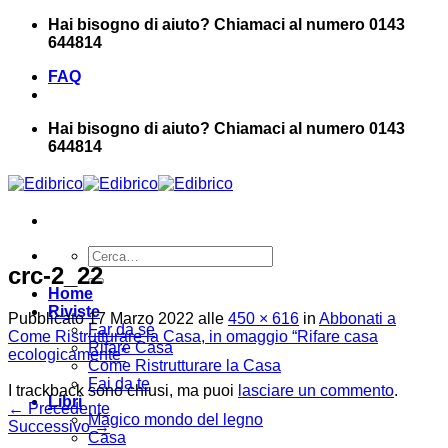
Salta
Hai bisogno di aiuto? Chiamaci al numero 0143
ai
644814
contenuti
FAQ
Hai bisogno di aiuto? Chiamaci al numero 0143
644814
Cerca:
crc-2_22
Home
Riviste
Pubblicato
17 Marzo 2022
alle
450 × 616
in
Abbonati a
Far da sé
Come Ristrutturare la Casa, in omaggio “Rifare casa
Rifare Casa
ecologicamente”
Come Ristrutturare la Casa
Fai da te
I trackback sono chiusi, ma puoi
lasciare un commento
.
Libri
←
Precedente
Magico mondo del legno
Successivo
→
Casa