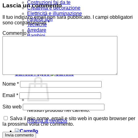
Costruzioni fai da te
Lascia un commento
Creatività e decorazione
Elettricità e illuminazione
Il tuo indirizzo email non sarà pubblicato.
I campi obbligatori
I grandi libri
sono contrassegnati
*
Tecniche
Arredare
Commento
*
Bambini
Verde e giardino
Offerte
Chi siamo
Accedi
Carrello /
0,00
€
Nome
*
Email
*
Sito web
Nessun prodotto nel carrello.
Salva il mio nome, email e sito web in questo browser per
Ritorna al negozio
la prossima volta che commento.
Carrello