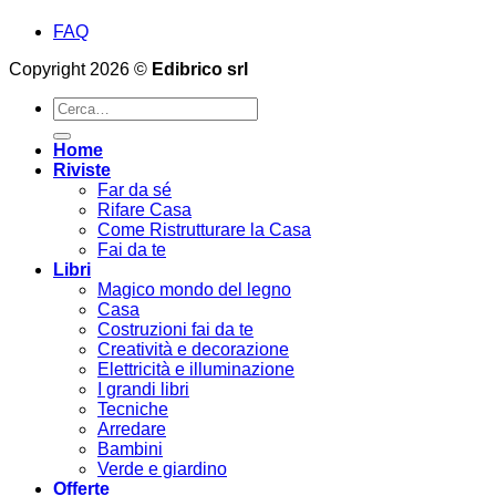
FAQ
Copyright 2026 ©
Edibrico srl
Cerca:
Home
Riviste
Far da sé
Rifare Casa
Come Ristrutturare la Casa
Fai da te
Libri
Magico mondo del legno
Casa
Costruzioni fai da te
Creatività e decorazione
Elettricità e illuminazione
I grandi libri
Tecniche
Arredare
Bambini
Verde e giardino
Offerte