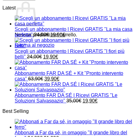
Latest
Scegli un abbonamento | Ricevi GRATIS "La mia casa
Il
Il
Nessun prodotto nel carrello.
perfetta"
24,00
€
19,90
€
prezzo
prezzo
Ritorna al negozio
originale
attuale
era:
è:
Scegli un abbonamento | Ricevi GRATIS "I fiori più
Il
24,00€.
Il
19,90€.
belli"
24,00
€
19,90
€
prezzo
prezzo
originale
attuale
era:
è:
Abbonamento FAR DA SÉ + Kit "Pronto intervento
24,00€.
Il
19,90€.
Il
casa"
63,90
€
39,90
€
prezzo
prezzo
originale
attuale
era:
è:
Abbonamento FAR DA SÉ | Ricevi GRATIS "Le
63,90€.
39,90€.
Il
Il
Soluzioni Salvaspazio"
35,00
€
19,90
€
prezzo
prezzo
Best Selling
originale
attuale
era:
è:
35,00€.
19,90€.
Abbonati a Far da sé, in omaggio "Il grande libro del