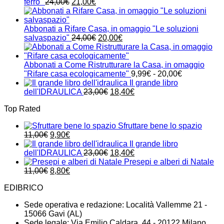
Il
Il
ferro"
24,00
€
21,00
€
prezzo
prezzo
originale
attuale
era:
è:
Abbonati a Rifare Casa, in omaggio "Le soluzioni
24,00€.
21,00€.
Il
Il
salvaspazio"
24,00
€
20,00
€
prezzo
prezzo
originale
attuale
era:
è:
Abbonati a Come Ristrutturare la Casa, in omaggio
24,00€.
20,00€.
Fascia
"Rifare casa ecologicamente"
9,99
€
-
20,00
€
di
Il grande libro
Il
Il
prezzo:
dell'IDRAULICA
23,00
€
18,40
€
prezzo
prezzo
da
Top Rated
originale
attuale
9,99€
era:
è:
a
Sfruttare bene lo spazio
23,00€.
18,40€.
20,00€
Il
Il
11,00
€
9,90
€
prezzo
prezzo
Il grande libro
originale
attuale
Il
Il
dell'IDRAULICA
23,00
€
18,40
€
era:
è:
prezzo
prezzo
Presepi e alberi di Natale
11,00€.
Il
9,90€.
Il
originale
attuale
11,00
€
8,80
€
prezzo
prezzo
era:
è:
EDIBRICO
originale
attuale
23,00€.
18,40€.
era:
è:
Sede operativa e redazione: Località Vallemme 21 -
11,00€.
8,80€.
15066 Gavi (AL)
Sede legale: Via Emilio Caldara, 44 - 20122 Milano