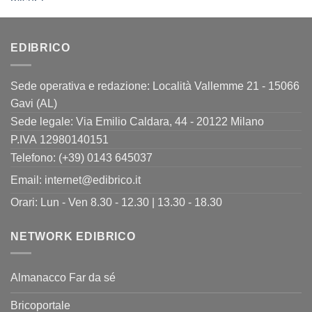
originale
attuale
era:
è:
11,00€.
8,80€.
EDIBRICO
Sede operativa e redazione: Località Vallemme 21 - 15066
Gavi (AL)
Sede legale: Via Emilio Caldara, 44 - 20122 Milano
P.IVA 12980140151
Telefono: (+39) 0143 645037
Email:
internet@edibrico.it
Orari: Lun - Ven 8.30 - 12.30 | 13.30 - 18.30
NETWORK EDIBRICO
Almanacco Far da sé
Bricoportale