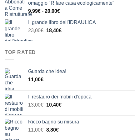
omaggio "Rifare casa ecologicamente"
era:
è:
Fascia
9,99
€
-
20,00
€
24,00€.
20,00€.
di
Il grande libro dell'IDRAULICA
prezzo:
Il
Il
23,00
€
18,40
€
da
prezzo
prezzo
9,99€
originale
attuale
a
era:
è:
20,00€
TOP RATED
23,00€.
18,40€.
Guarda che idea!
11,00
€
Il restauro dei mobili d'epoca
Il
Il
13,00
€
10,40
€
prezzo
prezzo
originale
attuale
Ricco bagno su misura
era:
è:
Il
Il
11,00
€
8,80
€
13,00€.
10,40€.
prezzo
prezzo