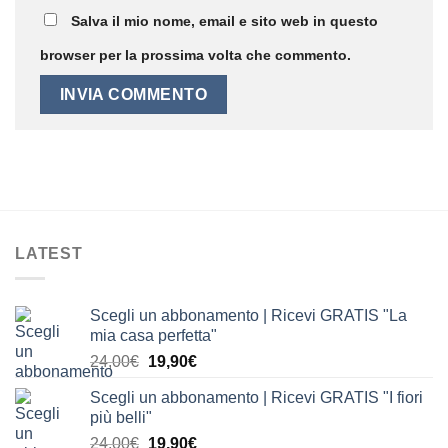
Salva il mio nome, email e sito web in questo
browser per la prossima volta che commento.
LATEST
Scegli un abbonamento | Ricevi GRATIS "La
mia casa perfetta"
Il
Il
24,00
€
19,90
€
prezzo
prezzo
Scegli un abbonamento | Ricevi GRATIS "I fiori
originale
attuale
più belli"
era:
è:
Il
Il
24,00
€
19,90
€
24,00€.
19,90€.