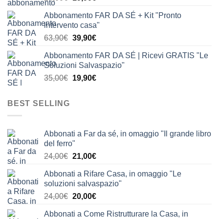
prezzo
prezzo
Abbonamento FAR DA SÉ + Kit "Pronto
originale
attuale
intervento casa"
era:
è:
Il
Il
63,90
€
39,90
€
24,00€.
19,90€.
prezzo
prezzo
Abbonamento FAR DA SÉ | Ricevi GRATIS "Le
originale
attuale
Soluzioni Salvaspazio"
era:
è:
Il
Il
35,00
€
19,90
€
63,90€.
39,90€.
prezzo
prezzo
originale
attuale
BEST SELLING
era:
è:
35,00€.
19,90€.
Abbonati a Far da sé, in omaggio "Il grande libro
del ferro"
Il
Il
24,00
€
21,00
€
prezzo
prezzo
Abbonati a Rifare Casa, in omaggio "Le
originale
attuale
soluzioni salvaspazio"
era:
è:
Il
Il
24,00
€
20,00
€
24,00€.
21,00€.
prezzo
prezzo
Abbonati a Come Ristrutturare la Casa, in
originale
attuale