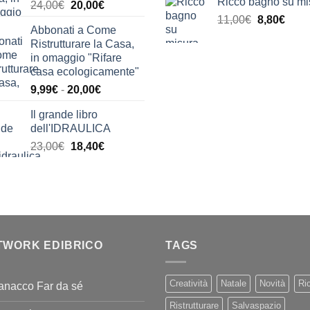
Ricco bagno su mi
Il
Il
24,00
€
20,00
€
originale
attu
prezzo
prezzo
Il
Il
11,00
€
era:
8,80
€
è:
Abbonati a Come
originale
attuale
prezzo
prez
13,00€.
10,
Ristrutturare la Casa,
era:
è:
originale
attua
in omaggio "Rifare
24,00€.
20,00€.
era:
è:
casa ecologicamente"
11,00€.
8,80€
Fascia
9,99
€
-
20,00
€
di
Il grande libro
prezzo:
dell'IDRAULICA
da
Il
Il
23,00
€
18,40
€
9,99€
prezzo
prezzo
a
originale
attuale
20,00€
era:
è:
23,00€.
18,40€.
TWORK EDIBRICO
TAGS
Creatività
Natale
Novità
Ric
anacco Far da sé
Ristrutturare
Salvaspazio