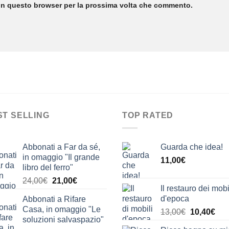
 in questo browser per la prossima volta che commento.
ST SELLING
TOP RATED
Abbonati a Far da sé,
Guarda che idea!
in omaggio "Il grande
11,00
€
libro del ferro"
Il
Il
24,00
€
21,00
€
Il restauro dei mobi
prezzo
prezzo
d'epoca
Abbonati a Rifare
originale
attuale
Casa, in omaggio "Le
Il
Il
13,00
€
10,40
€
era:
è:
soluzioni salvaspazio"
prezzo
pre
24,00€.
21,00€.