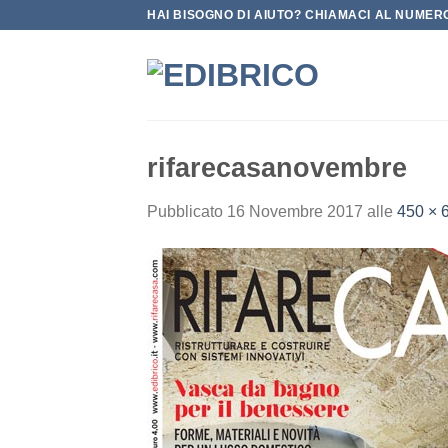
Salta
HAI BISOGNO DI AIUTO? CHIAMACI AL NUMERO
ai
contenuti
rifarecasanovembre
Pubblicato
16 Novembre 2017
alle
450 × 