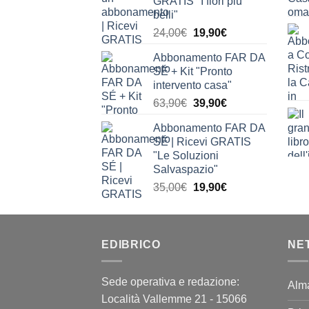
GRATIS "I fiori più
24,00€.
19,90€.
belli"
Il
Il
24,00
€
19,90
€
prezzo
prezzo
Abbonamento FAR DA
originale
attuale
SÉ + Kit "Pronto
era:
è:
intervento casa"
24,00€.
19,90€.
Il
Il
63,90
€
39,90
€
prezzo
prezzo
Abbonamento FAR DA
originale
attuale
SÉ | Ricevi GRATIS
era:
è:
"Le Soluzioni
63,90€.
39,90€.
Salvaspazio"
Il
Il
35,00
€
19,90
€
prezzo
prezzo
originale
attuale
era:
è:
EDIBRICO
35,00€.
19,90€.
NE
Sede operativa e redazione:
Alm
Località Vallemme 21 - 15066