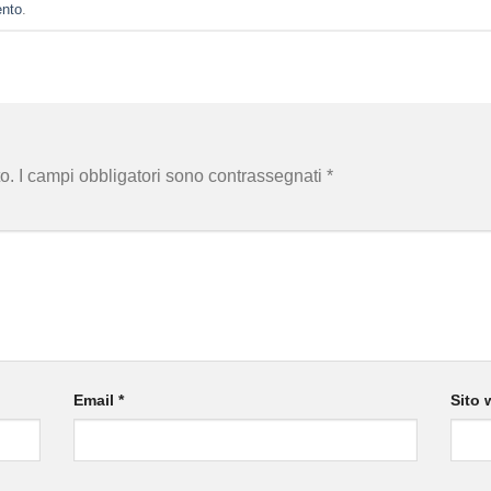
ento
.
o.
I campi obbligatori sono contrassegnati
*
Email
*
Sito 