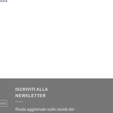
sura
ale
zo
40€.
le
.
ISCRIVITI ALLA
NEWSLETTER
iclo
Resta aggiornato sulle novità del