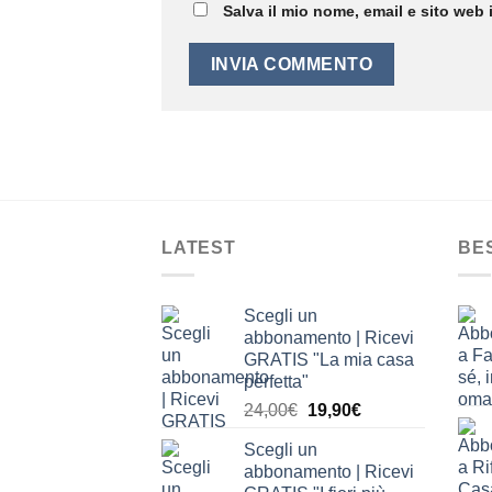
Salva il mio nome, email e sito web
LATEST
BE
Scegli un
abbonamento | Ricevi
GRATIS "La mia casa
perfetta"
Il
Il
24,00
€
19,90
€
prezzo
prezzo
Scegli un
originale
attuale
abbonamento | Ricevi
era:
è: