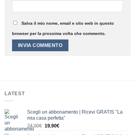
Salva il mio nome, email e sito web in questo
browser per la prossima volta che commento.
LATEST
Scegli un abbonamento | Ricevi GRATIS "La
mia casa perfetta"
Il
Il
24,00
€
19,90
€
prezzo
prezzo