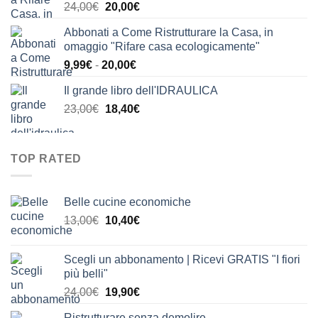
Il
Il
24,00
€
20,00
€
24,00€.
21,00€.
prezzo
prezzo
Abbonati a Come Ristrutturare la Casa, in
originale
attuale
omaggio "Rifare casa ecologicamente"
era:
è:
Fascia
9,99
€
-
20,00
€
24,00€.
20,00€.
di
Il grande libro dell'IDRAULICA
prezzo:
Il
Il
23,00
€
18,40
€
da
prezzo
prezzo
9,99€
originale
attuale
a
era:
è:
20,00€
TOP RATED
23,00€.
18,40€.
Belle cucine economiche
Il
Il
13,00
€
10,40
€
prezzo
prezzo
originale
attuale
Scegli un abbonamento | Ricevi GRATIS "I fiori
era:
è:
più belli"
13,00€.
10,40€.
Il
Il
24,00
€
19,90
€
prezzo
prezzo
Ristrutturare senza demolire