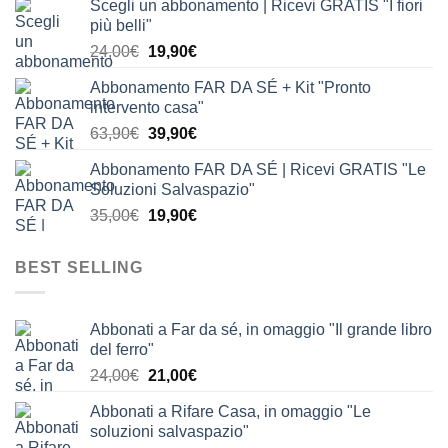
Scegli un abbonamento | Ricevi GRATIS "I fiori
originale
attuale
più belli"
era:
è:
Il
Il
24,00
€
19,90
€
24,00€.
19,90€.
prezzo
prezzo
Abbonamento FAR DA SÉ + Kit "Pronto
originale
attuale
intervento casa"
era:
è:
Il
Il
63,90
€
39,90
€
24,00€.
19,90€.
prezzo
prezzo
Abbonamento FAR DA SÉ | Ricevi GRATIS "Le
originale
attuale
Soluzioni Salvaspazio"
era:
è:
Il
Il
35,00
€
19,90
€
63,90€.
39,90€.
prezzo
prezzo
originale
attuale
BEST SELLING
era:
è:
35,00€.
19,90€.
Abbonati a Far da sé, in omaggio "Il grande libro
del ferro"
Il
Il
24,00
€
21,00
€
prezzo
prezzo
Abbonati a Rifare Casa, in omaggio "Le
originale
attuale
soluzioni salvaspazio"
era:
è: