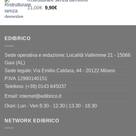
originale
attuale
Il
Il
11,00
€
era:
9,90
€
è:
prezzo
prezzo
24,00€.
19,90€.
originale
attuale
era:
è:
11,00€.
9,90€.
EDIBRICO
Sede operativa e redazione: Località Vallemme 21 - 15066
Gavi (AL)
Sede legale: Via Emilio Caldara, 44 - 20122 Milano
P.IVA 12980140151
Telefono: (+39) 0143 645037
Email:
internet@edibrico.it
Orari: Lun - Ven 8.30 - 12.30 | 13.30 - 18.30
NETWORK EDIBRICO