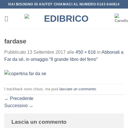
Salta
HAI BISOGNO DI AIUTO? CHIAMACI AL NUMERO 0143 644814
ai
contenuti
fardase
Pubblicato
13 Settembre 2017
alle
450 × 616
in
Abbonati a
Far da sé, in omaggio “Il grande libro del ferro”
I trackback sono chiusi, ma puoi
lasciare un commento
.
←
Precedente
Successivo
→
Lascia un commento