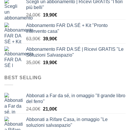
Scegli un abbonamento | Ricevi GRATIS "I fiori
originale
attuale
più belli"
era:
è:
Il
Il
24,00
€
19,90
€
24,00€.
19,90€.
prezzo
prezzo
Abbonamento FAR DA SÉ + Kit "Pronto
originale
attuale
intervento casa"
era:
è:
Il
Il
63,90
€
39,90
€
24,00€.
19,90€.
prezzo
prezzo
Abbonamento FAR DA SÉ | Ricevi GRATIS "Le
originale
attuale
Soluzioni Salvaspazio"
era:
è:
Il
Il
35,00
€
19,90
€
63,90€.
39,90€.
prezzo
prezzo
originale
attuale
BEST SELLING
era:
è:
35,00€.
19,90€.
Abbonati a Far da sé, in omaggio "Il grande libro
del ferro"
Il
Il
24,00
€
21,00
€
prezzo
prezzo
Abbonati a Rifare Casa, in omaggio "Le
originale
attuale
soluzioni salvaspazio"
era:
è: