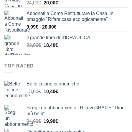
Il
Il
24,00
€
20,00
€
24,00€.
21,00€.
prezzo
prezzo
Abbonati a Come Ristrutturare la Casa, in
originale
attuale
omaggio "Rifare casa ecologicamente"
era:
è:
Fascia
9,99
€
-
20,00
€
24,00€.
20,00€.
di
Il grande libro dell'IDRAULICA
prezzo:
Il
Il
23,00
€
18,40
€
da
prezzo
prezzo
9,99€
originale
attuale
a
era:
è:
20,00€
TOP RATED
23,00€.
18,40€.
Belle cucine economiche
Il
Il
13,00
€
10,40
€
prezzo
prezzo
originale
attuale
Scegli un abbonamento | Ricevi GRATIS "I fiori
era:
è:
più belli"
13,00€.
10,40€.
Il
Il
24,00
€
19,90
€
prezzo
prezzo
Ristrutturare senza demolire