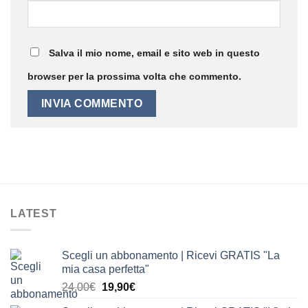
Salva il mio nome, email e sito web in questo
browser per la prossima volta che commento.
LATEST
Scegli un abbonamento | Ricevi GRATIS "La
mia casa perfetta"
Il
Il
24,00
€
19,90
€
prezzo
prezzo