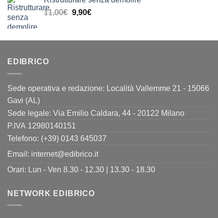
originale
attuale
Il
Il
11,00
€
era:
9,90
€
è:
prezzo
prezzo
24,00€.
19,90€.
originale
attuale
era:
è:
11,00€.
9,90€.
EDIBRICO
Sede operativa e redazione: Località Vallemme 21 - 15066
Gavi (AL)
Sede legale: Via Emilio Caldara, 44 - 20122 Milano
P.IVA 12980140151
Telefono: (+39) 0143 645037
Email:
internet@edibrico.it
Orari: Lun - Ven 8.30 - 12.30 | 13.30 - 18.30
NETWORK EDIBRICO