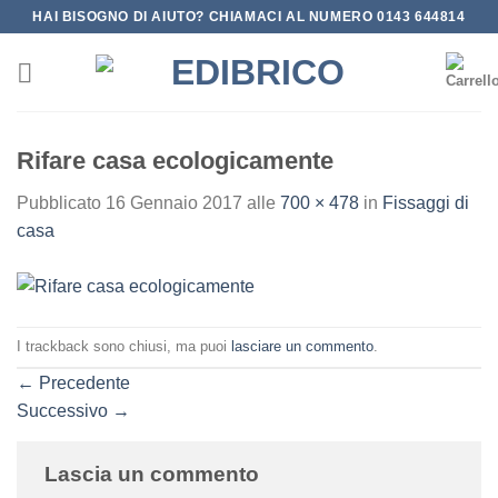
Salta
HAI BISOGNO DI AIUTO? CHIAMACI AL NUMERO 0143 644814
ai
contenuti
Rifare casa ecologicamente
Pubblicato
16 Gennaio 2017
alle
700 × 478
in
Fissaggi di
casa
I trackback sono chiusi, ma puoi
lasciare un commento
.
←
Precedente
Successivo
→
Lascia un commento