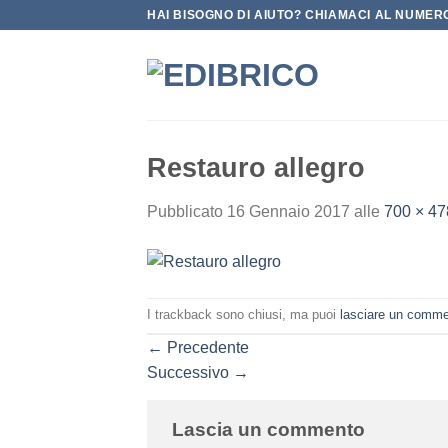
Salta
HAI BISOGNO DI AIUTO? CHIAMACI AL NUMERO
ai
contenuti
Restauro allegro
Pubblicato
16 Gennaio 2017
alle
700 × 47
I trackback sono chiusi, ma puoi
lasciare un comm
←
Precedente
Successivo
→
Lascia un commento