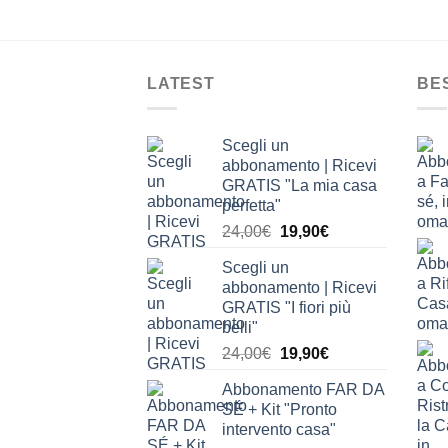
LATEST
BE
Scegli un
abbonamento | Ricevi
GRATIS "La mia casa
perfetta"
Il
Il
24,00
€
19,90
€
prezzo
prezzo
Scegli un
originale
attuale
abbonamento | Ricevi
era:
è:
GRATIS "I fiori più
24,00€.
19,90€.
belli"
Il
Il
24,00
€
19,90
€
prezzo
prezzo
Abbonamento FAR DA
originale
attuale
SÉ + Kit "Pronto
era:
è:
intervento casa"
24,00€.
19,90€.