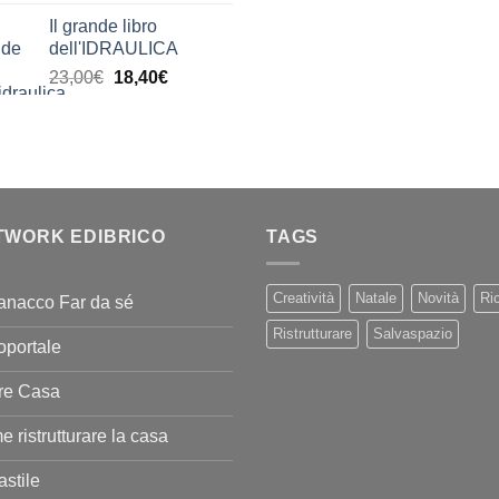
di
Il grande libro
prezzo:
dell'IDRAULICA
da
Il
Il
23,00
€
18,40
€
9,99€
prezzo
prezzo
a
originale
attuale
20,00€
era:
è:
23,00€.
18,40€.
TWORK EDIBRICO
TAGS
Creatività
Natale
Novità
Ric
anacco Far da sé
Ristrutturare
Salvaspazio
oportale
re Casa
 ristrutturare la casa
stile