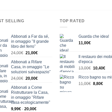
ST SELLING
TOP RATED
Abbonati a Far da sé,
Guarda che idea!
in omaggio "Il grande
11,00
€
libro del ferro"
Il
Il
24,00
€
21,00
€
Il restauro dei mobi
prezzo
prezzo
d'epoca
Abbonati a Rifare
originale
attuale
Casa, in omaggio "Le
Il
Il
13,00
€
10,40
€
era:
è:
soluzioni salvaspazio"
prezzo
pre
24,00€.
21,00€.
Ricco bagno su mi
Il
Il
24,00
€
20,00
€
originale
attu
prezzo
prezzo
Il
Il
11,00
€
era:
8,80
€
è:
Abbonati a Come
originale
attuale
prezzo
prez
13,00€.
10,
Ristrutturare la Casa,
era:
è:
originale
attua
in omaggio "Rifare
24,00€.
20,00€.
era:
è:
casa ecologicamente"
11,00€.
8,80€
Fascia
9,99
€
-
20,00
€