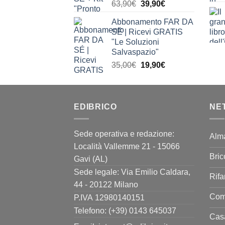
Il
Il
63,90
€
39,90
€
prezzo
prezzo
Abbonamento FAR DA
originale
attuale
SÉ | Ricevi GRATIS
era:
è:
"Le Soluzioni
63,90€.
39,90€.
Salvaspazio"
Il
Il
35,00
€
19,90
€
prezzo
prezzo
originale
attuale
era:
è:
EDIBRICO
35,00€.
19,90€.
NE
Sede operativa e redazione:
Alm
Località Vallemme 21 - 15066
Bric
Gavi (AL)
Sede legale: Via Emilio Caldara,
Rifa
44 - 20122 Milano
Come
P.IVA 12980140151
Telefono: (+39) 0143 645037
Casa