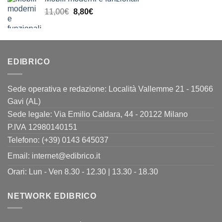
era:
è:
Il
Il
11,00
€
8,80
€
11,00€.
8,80€.
prezzo
prezzo
originale
attuale
era:
è:
11,00€.
8,80€.
EDIBRICO
Sede operativa e redazione: Località Vallemme 21 - 15066
Gavi (AL)
Sede legale: Via Emilio Caldara, 44 - 20122 Milano
P.IVA 12980140151
Telefono: (+39) 0143 645037
Email:
internet@edibrico.it
Orari: Lun - Ven 8.30 - 12.30 | 13.30 - 18.30
NETWORK EDIBRICO