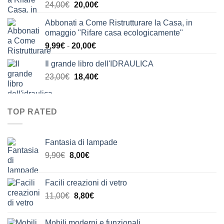
Il
Il
24,00
€
20,00
€
24,00€.
21,00€.
prezzo
prezzo
Abbonati a Come Ristrutturare la Casa, in
originale
attuale
omaggio "Rifare casa ecologicamente"
era:
è:
Fascia
9,99
€
-
20,00
€
24,00€.
20,00€.
di
Il grande libro dell'IDRAULICA
prezzo:
Il
Il
23,00
€
18,40
€
da
prezzo
prezzo
9,99€
originale
attuale
a
era:
è:
20,00€
TOP RATED
23,00€.
18,40€.
Fantasia di lampade
Il
Il
9,90
€
8,00
€
prezzo
prezzo
originale
attuale
Facili creazioni di vetro
era:
è:
Il
Il
11,00
€
8,80
€
9,90€.
8,00€.
prezzo
prezzo
originale
attuale
Mobili moderni e funzionali