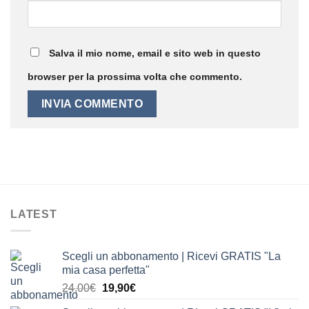
Salva il mio nome, email e sito web in questo
browser per la prossima volta che commento.
LATEST
Scegli un abbonamento | Ricevi GRATIS "La
mia casa perfetta"
Il
Il
24,00
€
19,90
€
prezzo
prezzo