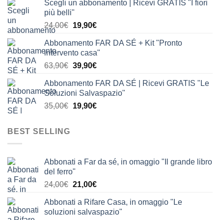
Scegli un abbonamento | Ricevi GRATIS "I fiori
originale
attuale
più belli"
era:
è:
Il
Il
24,00
€
19,90
€
24,00€.
19,90€.
prezzo
prezzo
Abbonamento FAR DA SÉ + Kit "Pronto
originale
attuale
intervento casa"
era:
è:
Il
Il
63,90
€
39,90
€
24,00€.
19,90€.
prezzo
prezzo
Abbonamento FAR DA SÉ | Ricevi GRATIS "Le
originale
attuale
Soluzioni Salvaspazio"
era:
è:
Il
Il
35,00
€
19,90
€
63,90€.
39,90€.
prezzo
prezzo
originale
attuale
BEST SELLING
era:
è:
35,00€.
19,90€.
Abbonati a Far da sé, in omaggio "Il grande libro
del ferro"
Il
Il
24,00
€
21,00
€
prezzo
prezzo
Abbonati a Rifare Casa, in omaggio "Le
originale
attuale
soluzioni salvaspazio"
era:
è: