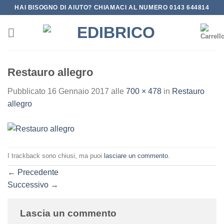
Salta
HAI BISOGNO DI AIUTO? CHIAMACI AL NUMERO 0143 644814
ai
contenuti
Restauro allegro
Pubblicato
16 Gennaio 2017
alle
700 × 478
in
Restauro
allegro
I trackback sono chiusi, ma puoi
lasciare un commento
.
←
Precedente
Successivo
→
Lascia un commento