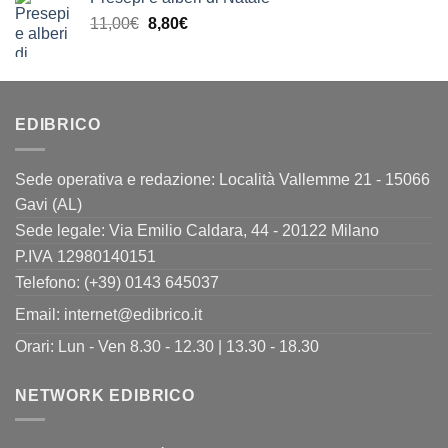
era:
è:
Il
Il
11,00
€
8,80
€
23,00€.
18,40€.
prezzo
prezzo
originale
attuale
era:
è:
11,00€.
8,80€.
EDIBRICO
Sede operativa e redazione: Località Vallemme 21 - 15066
Gavi (AL)
Sede legale: Via Emilio Caldara, 44 - 20122 Milano
P.IVA 12980140151
Telefono: (+39) 0143 645037
Email:
internet@edibrico.it
Orari: Lun - Ven 8.30 - 12.30 | 13.30 - 18.30
NETWORK EDIBRICO