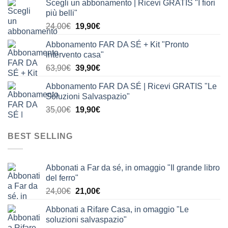
Scegli un abbonamento | Ricevi GRATIS "I fiori
originale
attuale
più belli"
era:
è:
Il
Il
24,00
€
19,90
€
24,00€.
19,90€.
prezzo
prezzo
Abbonamento FAR DA SÉ + Kit "Pronto
originale
attuale
intervento casa"
era:
è:
Il
Il
63,90
€
39,90
€
24,00€.
19,90€.
prezzo
prezzo
Abbonamento FAR DA SÉ | Ricevi GRATIS "Le
originale
attuale
Soluzioni Salvaspazio"
era:
è:
Il
Il
35,00
€
19,90
€
63,90€.
39,90€.
prezzo
prezzo
originale
attuale
BEST SELLING
era:
è:
35,00€.
19,90€.
Abbonati a Far da sé, in omaggio "Il grande libro
del ferro"
Il
Il
24,00
€
21,00
€
prezzo
prezzo
Abbonati a Rifare Casa, in omaggio "Le
originale
attuale
soluzioni salvaspazio"
era:
è: