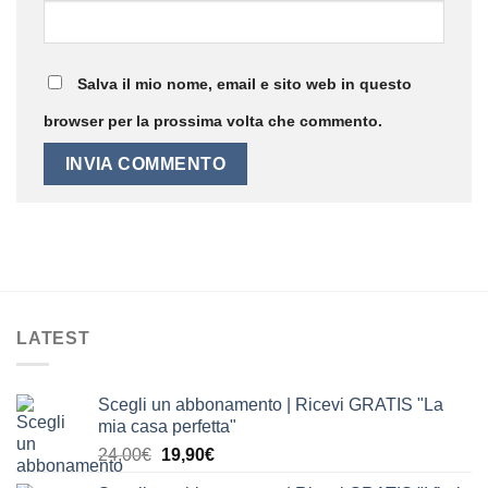
Salva il mio nome, email e sito web in questo
browser per la prossima volta che commento.
LATEST
Scegli un abbonamento | Ricevi GRATIS "La
mia casa perfetta"
Il
Il
24,00
€
19,90
€
prezzo
prezzo