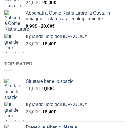
Il
Il
24,00
€
20,00
€
24,00€.
21,00€.
prezzo
prezzo
Abbonati a Come Ristrutturare la Casa, in
originale
attuale
omaggio "Rifare casa ecologicamente"
era:
è:
Fascia
9,99
€
-
20,00
€
24,00€.
20,00€.
di
Il grande libro dell'IDRAULICA
prezzo:
Il
Il
23,00
€
18,40
€
da
prezzo
prezzo
9,99€
originale
attuale
a
era:
è:
20,00€
TOP RATED
23,00€.
18,40€.
Sfruttare bene lo spazio
Il
Il
11,00
€
9,90
€
prezzo
prezzo
originale
attuale
Il grande libro dell'IDRAULICA
era:
è:
Il
Il
23,00
€
18,40
€
11,00€.
9,90€.
prezzo
prezzo
originale
attuale
Presepi e alberi di Natale