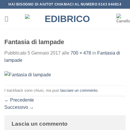
Salta
HAI BISOGNO DI AIUTO? CHIAMACI AL NUMERO 0143 644814
ai
contenuti
Fantasia di lampade
Pubblicato
5 Gennaio 2017
alle
700 × 478
in
Fantasia di
lampade
I trackback sono chiusi, ma puoi
lasciare un commento
.
←
Precedente
Successivo
→
Lascia un commento