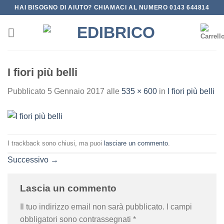
Salta
HAI BISOGNO DI AIUTO? CHIAMACI AL NUMERO 0143 644814
ai
contenuti
I fiori più belli
Pubblicato
5 Gennaio 2017
alle
535 × 600
in
I fiori più belli
I trackback sono chiusi, ma puoi
lasciare un commento
.
Successivo
→
Lascia un commento
Il tuo indirizzo email non sarà pubblicato.
I campi
obbligatori sono contrassegnati
*