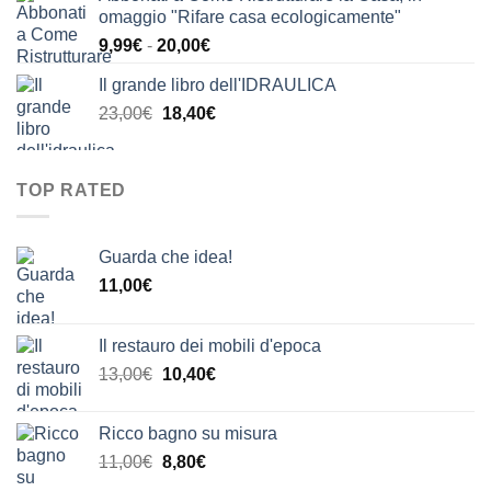
originale
attuale
omaggio "Rifare casa ecologicamente"
era:
è:
Fascia
9,99
€
-
20,00
€
24,00€.
20,00€.
di
Il grande libro dell'IDRAULICA
prezzo:
Il
Il
23,00
€
18,40
€
da
prezzo
prezzo
9,99€
originale
attuale
a
era:
è:
20,00€
TOP RATED
23,00€.
18,40€.
Guarda che idea!
11,00
€
Il restauro dei mobili d'epoca
Il
Il
13,00
€
10,40
€
prezzo
prezzo
originale
attuale
Ricco bagno su misura
era:
è:
Il
Il
11,00
€
8,80
€
13,00€.
10,40€.
prezzo
prezzo