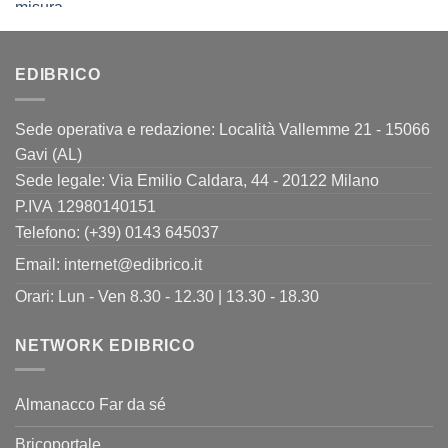
originale
attuale
era:
è:
11,00€.
8,80€.
EDIBRICO
Sede operativa e redazione: Località Vallemme 21 - 15066
Gavi (AL)
Sede legale: Via Emilio Caldara, 44 - 20122 Milano
P.IVA 12980140151
Telefono: (+39) 0143 645037
Email:
internet@edibrico.it
Orari: Lun - Ven 8.30 - 12.30 | 13.30 - 18.30
NETWORK EDIBRICO
Almanacco Far da sé
Bricoportale