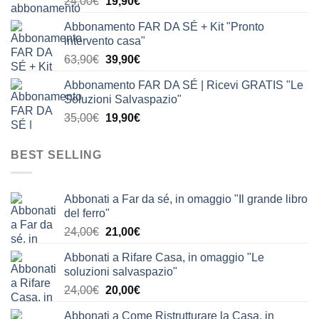
Il
Il
24,00
€
19,90
€
24,00€.
19,90€.
prezzo
prezzo
Abbonamento FAR DA SÉ + Kit "Pronto
originale
attuale
intervento casa"
era:
è:
Il
Il
63,90
€
39,90
€
24,00€.
19,90€.
prezzo
prezzo
Abbonamento FAR DA SÉ | Ricevi GRATIS "Le
originale
attuale
Soluzioni Salvaspazio"
era:
è:
Il
Il
35,00
€
19,90
€
63,90€.
39,90€.
prezzo
prezzo
originale
attuale
BEST SELLING
era:
è:
35,00€.
19,90€.
Abbonati a Far da sé, in omaggio "Il grande libro
del ferro"
Il
Il
24,00
€
21,00
€
prezzo
prezzo
Abbonati a Rifare Casa, in omaggio "Le
originale
attuale
soluzioni salvaspazio"
era:
è:
Il
Il
24,00
€
20,00
€
24,00€.
21,00€.
prezzo
prezzo
Abbonati a Come Ristrutturare la Casa, in