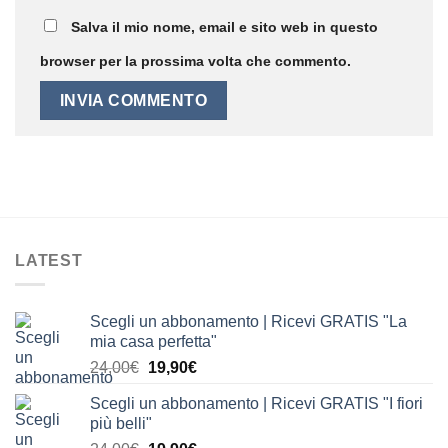
Salva il mio nome, email e sito web in questo
browser per la prossima volta che commento.
LATEST
Scegli un abbonamento | Ricevi GRATIS "La
mia casa perfetta"
Il
Il
24,00
€
19,90
€
prezzo
prezzo
Scegli un abbonamento | Ricevi GRATIS "I fiori
originale
attuale
più belli"
era:
è: