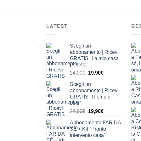
LATEST
BE
Scegli un
abbonamento | Ricevi
GRATIS "La mia casa
perfetta"
Il
Il
24,00
€
19,90
€
prezzo
prezzo
Scegli un
originale
attuale
abbonamento | Ricevi
era:
è:
GRATIS "I fiori più
24,00€.
19,90€.
belli"
Il
Il
24,00
€
19,90
€
prezzo
prezzo
Abbonamento FAR DA
originale
attuale
SÉ + Kit "Pronto
era:
è:
intervento casa"
24,00€.
19,90€.