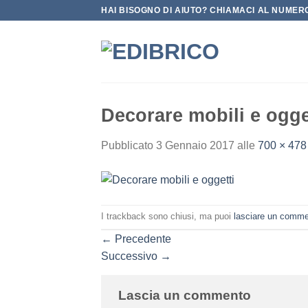
Salta
HAI BISOGNO DI AIUTO? CHIAMACI AL NUMERO
ai
contenuti
Decorare mobili e ogge
Pubblicato
3 Gennaio 2017
alle
700 × 478
I trackback sono chiusi, ma puoi
lasciare un comm
←
Precedente
Successivo
→
Lascia un commento