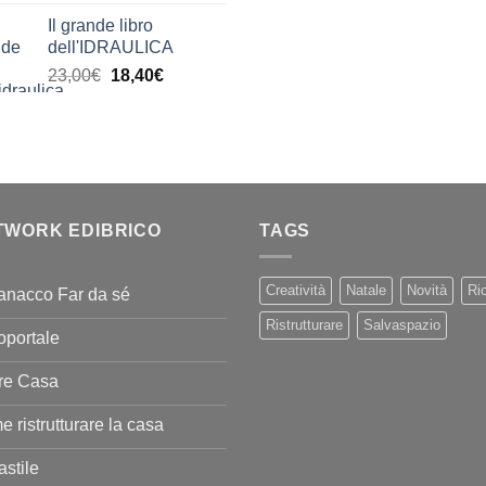
di
era:
è:
Il grande libro
prezzo:
11,00€.
9,90€
dell'IDRAULICA
da
Il
Il
23,00
€
18,40
€
9,99€
prezzo
prezzo
a
originale
attuale
20,00€
era:
è:
23,00€.
18,40€.
TWORK EDIBRICO
TAGS
Creatività
Natale
Novità
Ric
anacco Far da sé
Ristrutturare
Salvaspazio
oportale
re Casa
 ristrutturare la casa
stile