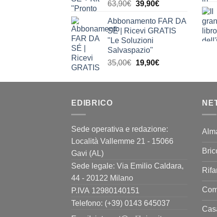
Il
Il
63,90
€
39,90
€
prezzo
prezzo
Abbonamento FAR DA
originale
attuale
SÉ | Ricevi GRATIS
era:
è:
"Le Soluzioni
63,90€.
39,90€.
Salvaspazio"
Il
Il
35,00
€
19,90
€
prezzo
prezzo
originale
attuale
era:
è:
EDIBRICO
35,00€.
19,90€.
NE
Sede operativa e redazione:
Alm
Località Vallemme 21 - 15066
Bric
Gavi (AL)
Sede legale: Via Emilio Caldara,
Rifa
44 - 20122 Milano
Come
P.IVA 12980140151
Telefono: (+39) 0143 645037
Casa