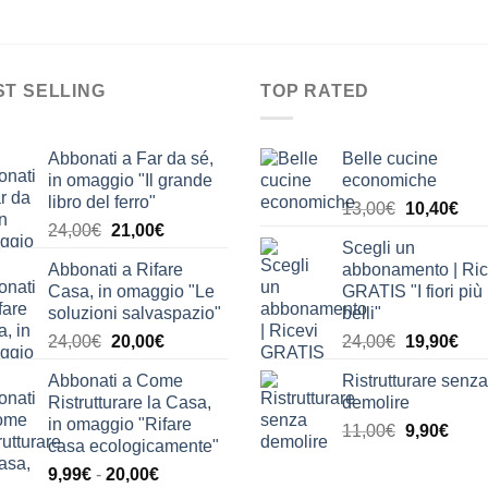
ST SELLING
TOP RATED
Abbonati a Far da sé,
Belle cucine
in omaggio "Il grande
economiche
libro del ferro"
Il
Il
13,00
€
10,40
€
Il
Il
24,00
€
21,00
€
prezzo
pre
Scegli un
prezzo
prezzo
originale
attu
Abbonati a Rifare
abbonamento | Ric
originale
attuale
era:
è:
Casa, in omaggio "Le
GRATIS "I fiori più
era:
è:
13,00€.
10,
soluzioni salvaspazio"
belli"
24,00€.
21,00€.
Il
Il
Il
Il
24,00
€
20,00
€
24,00
€
19,90
€
prezzo
prezzo
prezzo
pre
Abbonati a Come
Ristrutturare senza
originale
attuale
originale
attu
Ristrutturare la Casa,
demolire
era:
è:
era:
è:
in omaggio "Rifare
Il
Il
11,00
€
9,90
€
24,00€.
20,00€.
24,00€.
19,
casa ecologicamente"
prezzo
prez
Fascia
9,99
€
-
20,00
€
originale
attua