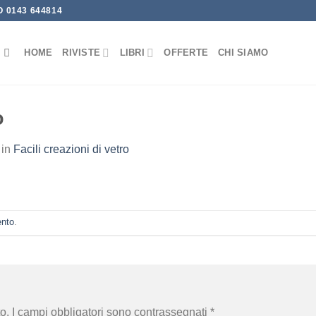
 0143 644814
HOME
RIVISTE
LIBRI
OFFERTE
CHI SIAMO
o
in
Facili creazioni di vetro
ento
.
o.
I campi obbligatori sono contrassegnati
*