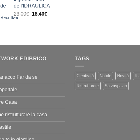
prezzo:
dell'IDRAULICA
da
Il
Il
23,00
€
18,40
€
9,99€
prezzo
prezzo
a
originale
attuale
20,00€
era:
è:
23,00€.
18,40€.
TWORK EDIBRICO
TAGS
Creatività
Natale
Novità
Ric
anacco Far da sé
Ristrutturare
Salvaspazio
oportale
re Casa
 ristrutturare la casa
stile
da te in giardino