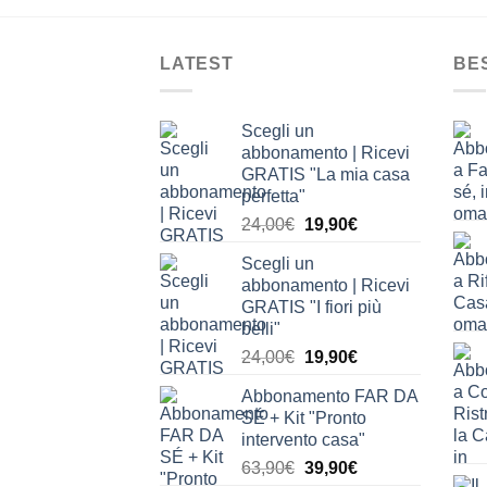
LATEST
BE
Scegli un
abbonamento | Ricevi
GRATIS "La mia casa
perfetta"
Il
Il
24,00
€
19,90
€
prezzo
prezzo
Scegli un
originale
attuale
abbonamento | Ricevi
era:
è:
GRATIS "I fiori più
24,00€.
19,90€.
belli"
Il
Il
24,00
€
19,90
€
prezzo
prezzo
Abbonamento FAR DA
originale
attuale
SÉ + Kit "Pronto
era:
è:
intervento casa"
24,00€.
19,90€.
Il
Il
63,90
€
39,90
€