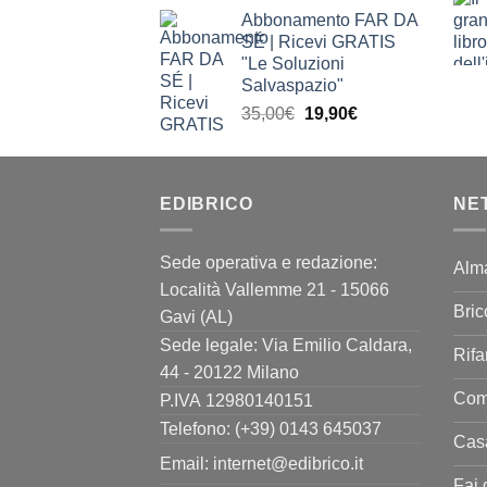
prezzo
prezzo
Abbonamento FAR DA
originale
attuale
SÉ | Ricevi GRATIS
era:
è:
"Le Soluzioni
63,90€.
39,90€.
Salvaspazio"
Il
Il
35,00
€
19,90
€
prezzo
prezzo
originale
attuale
era:
è:
EDIBRICO
35,00€.
19,90€.
NE
Sede operativa e redazione:
Alm
Località Vallemme 21 - 15066
Bric
Gavi (AL)
Sede legale: Via Emilio Caldara,
Rifa
44 - 20122 Milano
Come
P.IVA 12980140151
Telefono: (+39) 0143 645037
Casa
Email:
internet@edibrico.it
Fai 