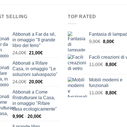
ST SELLING
TOP RATED
Abbonati a Far da sé,
Fantasia di lampa
in omaggio "Il grande
Il
Il
9,90
€
8,00
€
libro del ferro"
prezzo
prezz
Il
Il
24,00
€
21,00
€
originale
attual
Facili creazioni di 
prezzo
prezzo
era:
è:
Abbonati a Rifare
Il
Il
originale
attuale
11,00
€
8,80
€
9,90€.
8,00€.
Casa, in omaggio "Le
prezzo
prez
era:
è:
soluzioni salvaspazio"
originale
attua
24,00€.
21,00€.
Mobili moderni e
Il
Il
24,00
€
20,00
€
era:
è:
funzionali
prezzo
prezzo
11,00€.
8,80€
Abbonati a Come
Il
Il
11,00
€
8,80
€
originale
attuale
Ristrutturare la Casa,
prezzo
prez
era:
è:
in omaggio "Rifare
originale
attua
24,00€.
20,00€.
casa ecologicamente"
era:
è:
Fascia
9,99
€
-
20,00
€
11,00€.
8,80€
di
Il grande libro