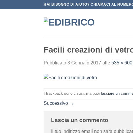
Salta
HAI BISOGNO DI AIUTO? CHIAMACI AL NUMERO
ai
contenuti
Facili creazioni di vetr
Pubblicato
3 Gennaio 2017
alle
535 × 600
I trackback sono chiusi, ma puoi
lasciare un comm
Successivo
→
Lascia un commento
Il tuo indirizzo email non sarà pubblicat