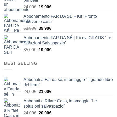
più belli"
era:
è:
Il
Il
24,00
€
19,90
€
24,00€.
19,90€.
prezzo
prezzo
Abbonamento FAR DA SÉ + Kit "Pronto
originale
attuale
intervento casa"
era:
è:
Il
Il
63,90
€
39,90
€
24,00€.
19,90€.
prezzo
prezzo
Abbonamento FAR DA SÉ | Ricevi GRATIS "Le
originale
attuale
Soluzioni Salvaspazio"
era:
è:
Il
Il
35,00
€
19,90
€
63,90€.
39,90€.
prezzo
prezzo
originale
attuale
BEST SELLING
era:
è:
35,00€.
19,90€.
Abbonati a Far da sé, in omaggio "Il grande libro
del ferro"
Il
Il
24,00
€
21,00
€
prezzo
prezzo
Abbonati a Rifare Casa, in omaggio "Le
originale
attuale
soluzioni salvaspazio"
era:
è:
Il
Il
24,00
€
20,00
€
24,00€.
21,00€.