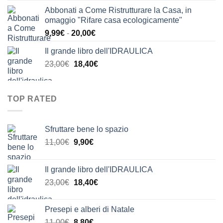
prezzo
prezzo
Abbonati a Come Ristrutturare la Casa, in
originale
attuale
omaggio "Rifare casa ecologicamente"
era:
è:
Fascia
9,99
€
-
20,00
€
24,00€.
20,00€.
di
Il grande libro dell'IDRAULICA
prezzo:
Il
Il
23,00
€
18,40
€
da
prezzo
prezzo
9,99€
originale
attuale
a
era:
è:
20,00€
TOP RATED
23,00€.
18,40€.
Sfruttare bene lo spazio
Il
Il
11,00
€
9,90
€
prezzo
prezzo
originale
attuale
Il grande libro dell'IDRAULICA
era:
è:
Il
Il
23,00
€
18,40
€
11,00€.
9,90€.
prezzo
prezzo
originale
attuale
Presepi e alberi di Natale
era:
è:
Il
Il
11,00
€
8,80
€