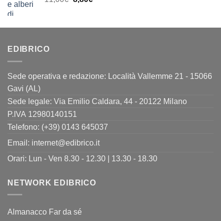
23,00€.
18,40€.
prezzo
prezzo
originale
attuale
era:
è:
11,00€.
8,80€.
EDIBRICO
Sede operativa e redazione: Località Vallemme 21 - 15066
Gavi (AL)
Sede legale: Via Emilio Caldara, 44 - 20122 Milano
P.IVA 12980140151
Telefono: (+39) 0143 645037
Email:
internet@edibrico.it
Orari: Lun - Ven 8.30 - 12.30 | 13.30 - 18.30
NETWORK EDIBRICO
Almanacco Far da sé