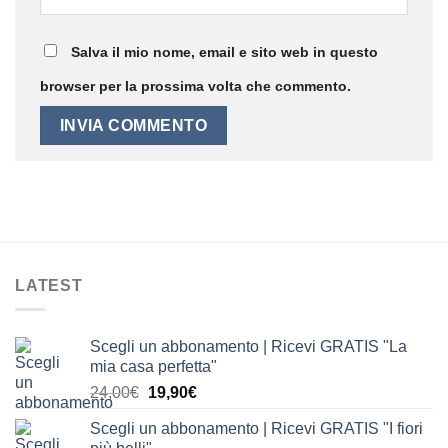
Salva il mio nome, email e sito web in questo
browser per la prossima volta che commento.
LATEST
Scegli un abbonamento | Ricevi GRATIS "La
mia casa perfetta"
Il
Il
24,00
€
19,90
€
prezzo
prezzo
Scegli un abbonamento | Ricevi GRATIS "I fiori
originale
attuale