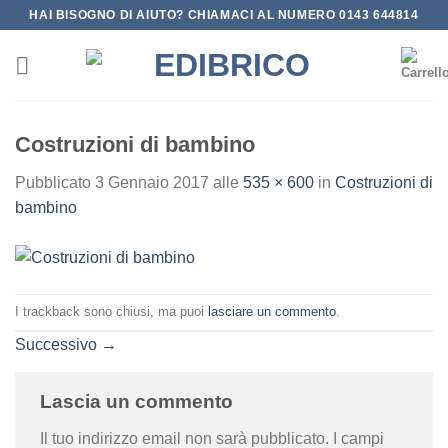
Salta
HAI BISOGNO DI AIUTO? CHIAMACI AL NUMERO 0143 644814
ai
contenuti
Costruzioni di bambino
Pubblicato
3 Gennaio 2017
alle
535 × 600
in
Costruzioni di
bambino
I trackback sono chiusi, ma puoi
lasciare un commento
.
Successivo
→
Lascia un commento
Il tuo indirizzo email non sarà pubblicato.
I campi