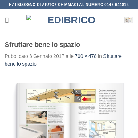
Salta
HAI BISOGNO DI AIUTO? CHIAMACI AL NUMERO 0143 644814
ai
contenuti
Sfruttare bene lo spazio
Pubblicato
3 Gennaio 2017
alle
700 × 478
in
Sfruttare
bene lo spazio