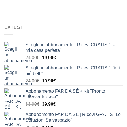
LATEST
Scegli un abbonamento | Ricevi GRATIS "La
mia casa perfetta"
Il
Il
24,00
€
19,90
€
prezzo
prezzo
Scegli un abbonamento | Ricevi GRATIS "I fiori
originale
attuale
più belli"
era:
è:
Il
Il
24,00
€
19,90
€
24,00€.
19,90€.
prezzo
prezzo
Abbonamento FAR DA SÉ + Kit "Pronto
originale
attuale
intervento casa"
era:
è:
Il
Il
63,90
€
39,90
€
24,00€.
19,90€.
prezzo
prezzo
Abbonamento FAR DA SÉ | Ricevi GRATIS "Le
originale
attuale
Soluzioni Salvaspazio"
era:
è: