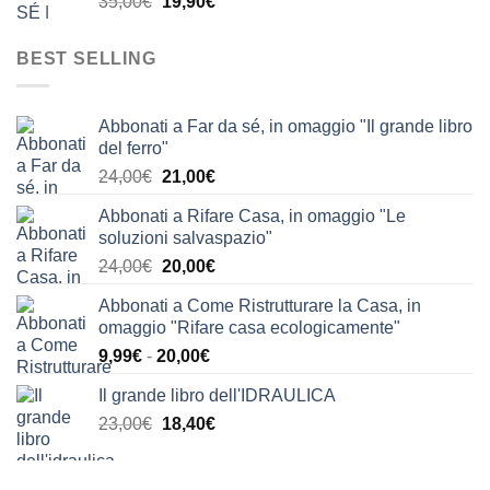
Il
Il
35,00
€
19,90
€
63,90€.
39,90€.
prezzo
prezzo
originale
attuale
BEST SELLING
era:
è:
35,00€.
19,90€.
Abbonati a Far da sé, in omaggio "Il grande libro
del ferro"
Il
Il
24,00
€
21,00
€
prezzo
prezzo
Abbonati a Rifare Casa, in omaggio "Le
originale
attuale
soluzioni salvaspazio"
era:
è:
Il
Il
24,00
€
20,00
€
24,00€.
21,00€.
prezzo
prezzo
Abbonati a Come Ristrutturare la Casa, in
originale
attuale
omaggio "Rifare casa ecologicamente"
era:
è:
Fascia
9,99
€
-
20,00
€
24,00€.
20,00€.
di
Il grande libro dell'IDRAULICA
prezzo:
Il
Il
23,00
€
18,40
€
da
prezzo
prezzo
9,99€
originale
attuale
a