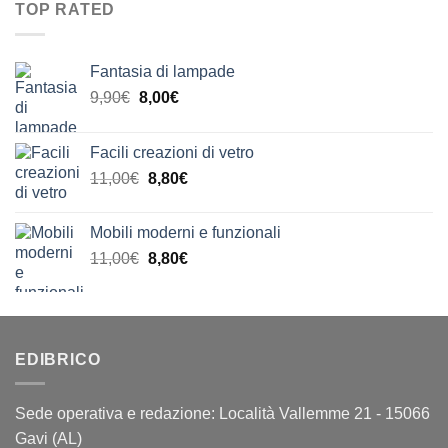
era:
è:
20,00€
TOP RATED
23,00€.
18,40€.
Fantasia di lampade
Il
Il
9,90
€
8,00
€
prezzo
prezzo
originale
attuale
Facili creazioni di vetro
era:
è:
Il
Il
11,00
€
8,80
€
9,90€.
8,00€.
prezzo
prezzo
originale
attuale
Mobili moderni e funzionali
era:
è:
Il
Il
11,00
€
8,80
€
11,00€.
8,80€.
prezzo
prezzo
originale
attuale
era:
è:
11,00€.
8,80€.
EDIBRICO
Sede operativa e redazione: Località Vallemme 21 - 15066
Gavi (AL)