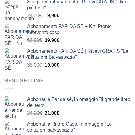
Scegli un abbonamento | Ricevi GRATIS "I fiori
originale
attuale
più belli"
era:
è:
Il
Il
24,00
€
19,90
€
24,00€.
19,90€.
prezzo
prezzo
Abbonamento FAR DA SÉ + Kit "Pronto
originale
attuale
intervento casa"
era:
è:
Il
Il
63,90
€
39,90
€
24,00€.
19,90€.
prezzo
prezzo
Abbonamento FAR DA SÉ | Ricevi GRATIS "Le
originale
attuale
Soluzioni Salvaspazio"
era:
è:
Il
Il
35,00
€
19,90
€
63,90€.
39,90€.
prezzo
prezzo
originale
attuale
BEST SELLING
era:
è:
35,00€.
19,90€.
Abbonati a Far da sé, in omaggio "Il grande libro
del ferro"
Il
Il
24,00
€
21,00
€
prezzo
prezzo
Abbonati a Rifare Casa, in omaggio "Le
originale
attuale
soluzioni salvaspazio"
era:
è: