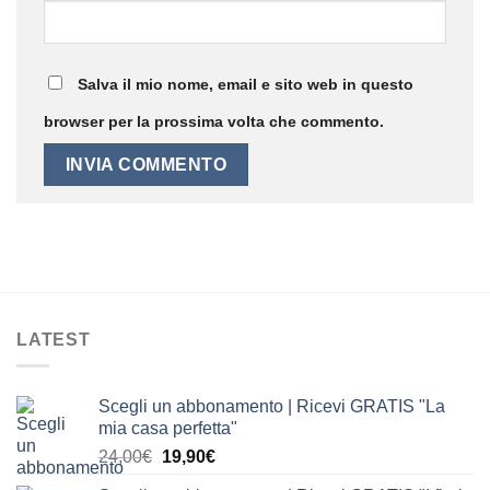
Salva il mio nome, email e sito web in questo
browser per la prossima volta che commento.
LATEST
Scegli un abbonamento | Ricevi GRATIS "La
mia casa perfetta"
Il
Il
24,00
€
19,90
€
prezzo
prezzo