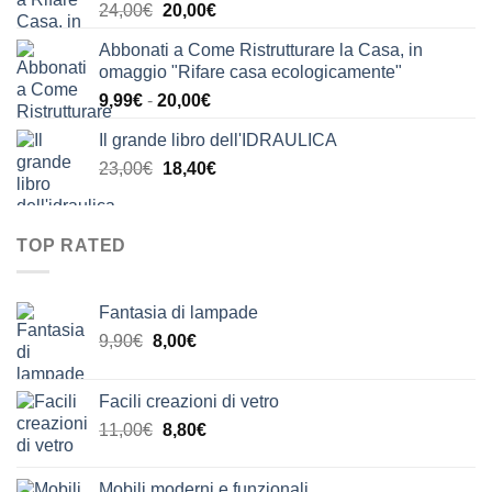
Il
Il
24,00
€
20,00
€
24,00€.
21,00€.
prezzo
prezzo
Abbonati a Come Ristrutturare la Casa, in
originale
attuale
omaggio "Rifare casa ecologicamente"
era:
è:
Fascia
9,99
€
-
20,00
€
24,00€.
20,00€.
di
Il grande libro dell'IDRAULICA
prezzo:
Il
Il
23,00
€
18,40
€
da
prezzo
prezzo
9,99€
originale
attuale
a
era:
è:
20,00€
TOP RATED
23,00€.
18,40€.
Fantasia di lampade
Il
Il
9,90
€
8,00
€
prezzo
prezzo
originale
attuale
Facili creazioni di vetro
era:
è:
Il
Il
11,00
€
8,80
€
9,90€.
8,00€.
prezzo
prezzo
originale
attuale
Mobili moderni e funzionali