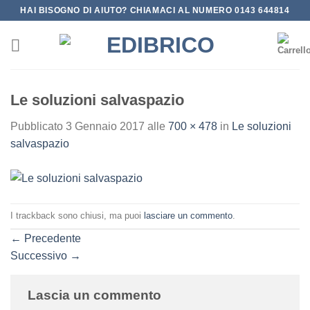
Salta
HAI BISOGNO DI AIUTO? CHIAMACI AL NUMERO 0143 644814
ai
contenuti
Le soluzioni salvaspazio
Pubblicato
3 Gennaio 2017
alle
700 × 478
in
Le soluzioni
salvaspazio
I trackback sono chiusi, ma puoi
lasciare un commento
.
←
Precedente
Successivo
→
Lascia un commento