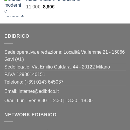
era:
è:
Il
Il
11,00
€
8,80
€
11,00€.
8,80€.
prezzo
prezzo
originale
attuale
era:
è:
11,00€.
8,80€.
EDIBRICO
Sede operativa e redazione: Località Vallemme 21 - 15066
Gavi (AL)
Sede legale: Via Emilio Caldara, 44 - 20122 Milano
P.IVA 12980140151
Telefono: (+39) 0143 645037
Email:
internet@edibrico.it
Orari: Lun - Ven 8.30 - 12.30 | 13.30 - 18.30
NETWORK EDIBRICO