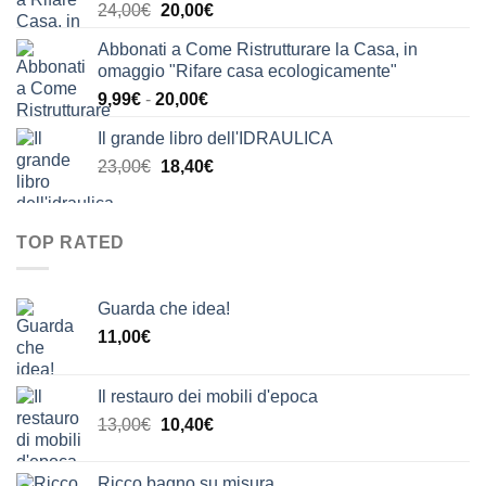
Il
Il
24,00
€
20,00
€
24,00€.
21,00€.
prezzo
prezzo
Abbonati a Come Ristrutturare la Casa, in
originale
attuale
omaggio "Rifare casa ecologicamente"
era:
è:
Fascia
9,99
€
-
20,00
€
24,00€.
20,00€.
di
Il grande libro dell'IDRAULICA
prezzo:
Il
Il
23,00
€
18,40
€
da
prezzo
prezzo
9,99€
originale
attuale
a
era:
è:
20,00€
TOP RATED
23,00€.
18,40€.
Guarda che idea!
11,00
€
Il restauro dei mobili d'epoca
Il
Il
13,00
€
10,40
€
prezzo
prezzo
originale
attuale
Ricco bagno su misura