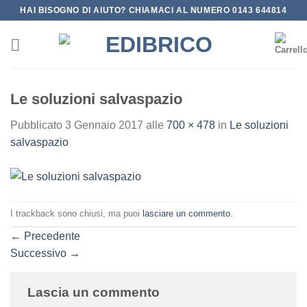
Salta
HAI BISOGNO DI AIUTO? CHIAMACI AL NUMERO 0143 644814
ai
contenuti
Le soluzioni salvaspazio
Pubblicato
3 Gennaio 2017
alle
700 × 478
in
Le soluzioni
salvaspazio
I trackback sono chiusi, ma puoi
lasciare un commento
.
←
Precedente
Successivo
→
Lascia un commento