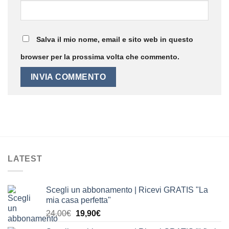
Salva il mio nome, email e sito web in questo
browser per la prossima volta che commento.
LATEST
Scegli un abbonamento | Ricevi GRATIS "La
mia casa perfetta"
Il
Il
24,00
€
19,90
€
prezzo
prezzo