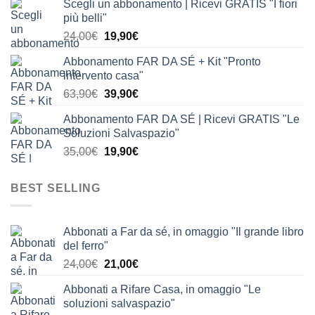
Scegli un abbonamento | Ricevi GRATIS "I fiori
originale
attuale
più belli"
era:
è:
Il
Il
24,00
€
19,90
€
24,00€.
19,90€.
prezzo
prezzo
Abbonamento FAR DA SÉ + Kit "Pronto
originale
attuale
intervento casa"
era:
è:
Il
Il
63,90
€
39,90
€
24,00€.
19,90€.
prezzo
prezzo
Abbonamento FAR DA SÉ | Ricevi GRATIS "Le
originale
attuale
Soluzioni Salvaspazio"
era:
è:
Il
Il
35,00
€
19,90
€
63,90€.
39,90€.
prezzo
prezzo
originale
attuale
BEST SELLING
era:
è:
35,00€.
19,90€.
Abbonati a Far da sé, in omaggio "Il grande libro
del ferro"
Il
Il
24,00
€
21,00
€
prezzo
prezzo
Abbonati a Rifare Casa, in omaggio "Le
originale
attuale
soluzioni salvaspazio"
era:
è: