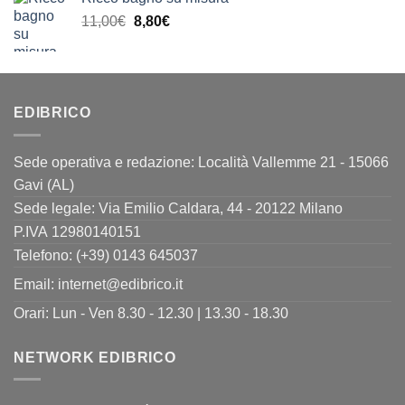
era:
è:
Il
Il
11,00
€
8,80
€
13,00€.
10,40€.
prezzo
prezzo
originale
attuale
era:
è:
11,00€.
8,80€.
EDIBRICO
Sede operativa e redazione: Località Vallemme 21 - 15066
Gavi (AL)
Sede legale: Via Emilio Caldara, 44 - 20122 Milano
P.IVA 12980140151
Telefono: (+39) 0143 645037
Email:
internet@edibrico.it
Orari: Lun - Ven 8.30 - 12.30 | 13.30 - 18.30
NETWORK EDIBRICO