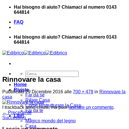
Salta
Hai bisogno di aiuto? Chiamaci al numero 0143
ai
644814
contenuti
FAQ
Hai bisogno di aiuto? Chiamaci al numero 0143
644814
Cerca:
Rinnovare la casa
Home
Riviste
Pubblicato
29 Dicembre 2016
alle
700 × 478
in
Rinnovare la
Far da sé
casa
Rifare Casa
Come Ristrutturare la Casa
I trackback sono chiusi, ma puoi
lasciare un commento
.
Fai da te
←
Precedente
Libri
Successivo
→
Magico mondo del legno
Casa
Lascia un commento