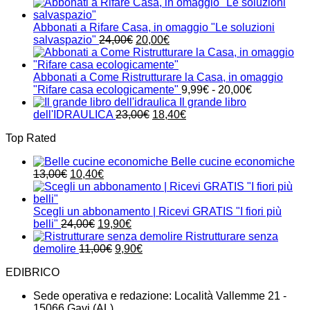
prezzo
prezzo
originale
attuale
era:
è:
Abbonati a Rifare Casa, in omaggio "Le soluzioni
24,00€.
21,00€.
Il
Il
salvaspazio"
24,00
€
20,00
€
prezzo
prezzo
originale
attuale
era:
è:
Abbonati a Come Ristrutturare la Casa, in omaggio
24,00€.
20,00€.
Fascia
"Rifare casa ecologicamente"
9,99
€
-
20,00
€
di
Il grande libro
Il
Il
prezzo:
dell'IDRAULICA
23,00
€
18,40
€
prezzo
prezzo
da
Top Rated
originale
attuale
9,99€
era:
è:
a
Belle cucine economiche
23,00€.
18,40€.
20,00€
Il
Il
13,00
€
10,40
€
prezzo
prezzo
originale
attuale
era:
è:
Scegli un abbonamento | Ricevi GRATIS "I fiori più
13,00€.
Il
10,40€.
Il
belli"
24,00
€
19,90
€
prezzo
prezzo
Ristrutturare senza
originale
Il
attuale
Il
demolire
11,00
€
9,90
€
era:
prezzo
è:
prezzo
EDIBRICO
24,00€.
originale
19,90€.
attuale
era:
è:
Sede operativa e redazione: Località Vallemme 21 -
11,00€.
9,90€.
15066 Gavi (AL)