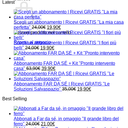
Latest
Scegli un abbonamento | Ricevi GRATIS "La mia casa
Il
Il
perfetta"
24,00
€
19,90
€
prezzo
prezzo
Nessun prodotto nel carrello.
originale
attuale
Ritorna al negozio
era:
è:
Scegli un abbonamento | Ricevi GRATIS "I fiori più
Il
24,00€.
Il
19,90€.
belli"
24,00
€
19,90
€
prezzo
prezzo
originale
attuale
era:
è:
Abbonamento FAR DA SÉ + Kit "Pronto intervento
24,00€.
Il
19,90€.
Il
casa"
63,90
€
39,90
€
prezzo
prezzo
originale
attuale
era:
è:
Abbonamento FAR DA SÉ | Ricevi GRATIS "Le
63,90€.
39,90€.
Il
Il
Soluzioni Salvaspazio"
35,00
€
19,90
€
prezzo
prezzo
Best Selling
originale
attuale
era:
è:
35,00€.
19,90€.
Abbonati a Far da sé, in omaggio "Il grande libro del
Il
Il
ferro"
24,00
€
21,00
€