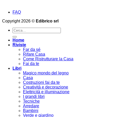
FAQ
Copyright 2026 ©
Edibrico srl
Cerca:
Home
Riviste
Far da sé
Rifare Casa
Come Ristrutturare la Casa
Fai da te
Libri
Magico mondo del legno
Casa
Costruzioni fai da te
Creatività e decorazione
Elettricità e illuminazione
I grandi libri
Tecniche
Arredare
Bambini
Verde e giardino