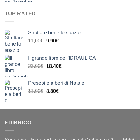
originale
attuale
a
era:
è:
20,00€
TOP RATED
23,00€.
18,40€.
Sfruttare bene lo spazio
Il
Il
11,00
€
9,90
€
prezzo
prezzo
originale
attuale
Il grande libro dell'IDRAULICA
era:
è:
Il
Il
23,00
€
18,40
€
11,00€.
9,90€.
prezzo
prezzo
originale
attuale
Presepi e alberi di Natale
era:
è:
Il
Il
11,00
€
8,80
€
23,00€.
18,40€.
prezzo
prezzo
originale
attuale
era:
è:
11,00€.
8,80€.
EDIBRICO
Sede operativa e redazione: Località Vallemme 21 - 15066