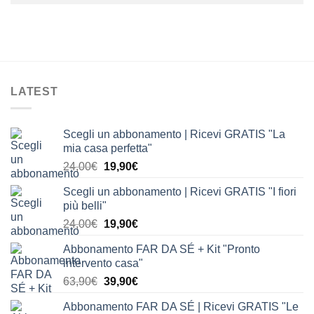
LATEST
Scegli un abbonamento | Ricevi GRATIS "La
mia casa perfetta"
Il
Il
24,00
€
19,90
€
prezzo
prezzo
Scegli un abbonamento | Ricevi GRATIS "I fiori
originale
attuale
più belli"
era:
è:
Il
Il
24,00
€
19,90
€
24,00€.
19,90€.
prezzo
prezzo
Abbonamento FAR DA SÉ + Kit "Pronto
originale
attuale
intervento casa"
era:
è:
Il
Il
63,90
€
39,90
€
24,00€.
19,90€.
prezzo
prezzo
Abbonamento FAR DA SÉ | Ricevi GRATIS "Le
originale
attuale