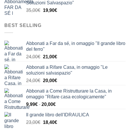
Soluzioni Salvaspazio"
era:
è:
Il
Il
35,00
€
19,90
€
63,90€.
39,90€.
prezzo
prezzo
originale
attuale
BEST SELLING
era:
è:
35,00€.
19,90€.
Abbonati a Far da sé, in omaggio "Il grande libro
del ferro"
Il
Il
24,00
€
21,00
€
prezzo
prezzo
Abbonati a Rifare Casa, in omaggio "Le
originale
attuale
soluzioni salvaspazio"
era:
è:
Il
Il
24,00
€
20,00
€
24,00€.
21,00€.
prezzo
prezzo
Abbonati a Come Ristrutturare la Casa, in
originale
attuale
omaggio "Rifare casa ecologicamente"
era:
è:
Fascia
9,99
€
-
20,00
€
24,00€.
20,00€.
di
Il grande libro dell'IDRAULICA
prezzo:
Il
Il
23,00
€
18,40
€
da
prezzo
prezzo
9,99€