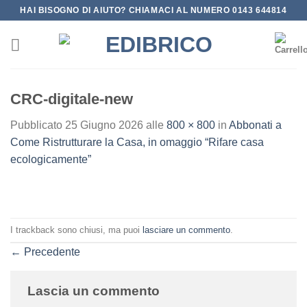
Salta
HAI BISOGNO DI AIUTO? CHIAMACI AL NUMERO 0143 644814
ai
contenuti
CRC-digitale-new
Pubblicato
25 Giugno 2026
alle
800 × 800
in
Abbonati a
Come Ristrutturare la Casa, in omaggio “Rifare casa
ecologicamente”
I trackback sono chiusi, ma puoi
lasciare un commento
.
←
Precedente
Lascia un commento