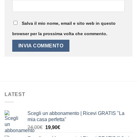
Salva il mio nome, email e sito web in questo
browser per la prossima volta che commento.
LATEST
Scegli un abbonamento | Ricevi GRATIS "La
mia casa perfetta"
Il
Il
24,00
€
19,90
€
prezzo
prezzo