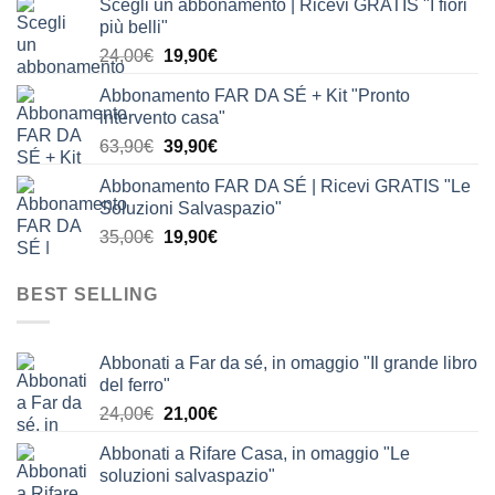
Scegli un abbonamento | Ricevi GRATIS "I fiori
originale
attuale
più belli"
era:
è:
Il
Il
24,00
€
19,90
€
24,00€.
19,90€.
prezzo
prezzo
Abbonamento FAR DA SÉ + Kit "Pronto
originale
attuale
intervento casa"
era:
è:
Il
Il
63,90
€
39,90
€
24,00€.
19,90€.
prezzo
prezzo
Abbonamento FAR DA SÉ | Ricevi GRATIS "Le
originale
attuale
Soluzioni Salvaspazio"
era:
è:
Il
Il
35,00
€
19,90
€
63,90€.
39,90€.
prezzo
prezzo
originale
attuale
BEST SELLING
era:
è:
35,00€.
19,90€.
Abbonati a Far da sé, in omaggio "Il grande libro
del ferro"
Il
Il
24,00
€
21,00
€
prezzo
prezzo
Abbonati a Rifare Casa, in omaggio "Le
originale
attuale
soluzioni salvaspazio"
era:
è: