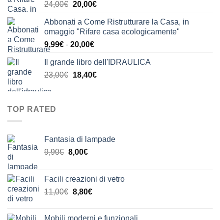
Il
Il
24,00
€
20,00
€
24,00€.
21,00€.
prezzo
prezzo
Abbonati a Come Ristrutturare la Casa, in
originale
attuale
omaggio "Rifare casa ecologicamente"
era:
è:
Fascia
9,99
€
-
20,00
€
24,00€.
20,00€.
di
Il grande libro dell'IDRAULICA
prezzo:
Il
Il
23,00
€
18,40
€
da
prezzo
prezzo
9,99€
originale
attuale
a
era:
è:
20,00€
TOP RATED
23,00€.
18,40€.
Fantasia di lampade
Il
Il
9,90
€
8,00
€
prezzo
prezzo
originale
attuale
Facili creazioni di vetro
era:
è:
Il
Il
11,00
€
8,80
€
9,90€.
8,00€.
prezzo
prezzo
originale
attuale
Mobili moderni e funzionali