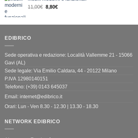
era:
è:
Il
Il
11,00
€
8,80
€
11,00€.
8,80€.
prezzo
prezzo
originale
attuale
era:
è:
11,00€.
8,80€.
EDIBRICO
Sede operativa e redazione: Località Vallemme 21 - 15066
Gavi (AL)
Sede legale: Via Emilio Caldara, 44 - 20122 Milano
P.IVA 12980140151
Telefono: (+39) 0143 645037
Email:
internet@edibrico.it
Orari: Lun - Ven 8.30 - 12.30 | 13.30 - 18.30
NETWORK EDIBRICO