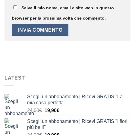
Salva il mio nome, email e sito web in questo
browser per la prossima volta che commento.
LATEST
Scegli un abbonamento | Ricevi GRATIS "La
mia casa perfetta"
Il
Il
24,00
€
19,90
€
prezzo
prezzo
Scegli un abbonamento | Ricevi GRATIS "I fiori
originale
attuale
più belli"
era:
è:
Il
Il