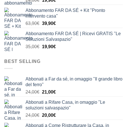
24,00
€
19,90
€
24,00€.
19,90€.
prezzo
prezzo
Abbonamento FAR DA SÉ + Kit "Pronto
originale
attuale
intervento casa"
era:
è:
Il
Il
63,90
€
39,90
€
24,00€.
19,90€.
prezzo
prezzo
Abbonamento FAR DA SÉ | Ricevi GRATIS "Le
originale
attuale
Soluzioni Salvaspazio"
era:
è:
Il
Il
35,00
€
19,90
€
63,90€.
39,90€.
prezzo
prezzo
originale
attuale
BEST SELLING
era:
è:
35,00€.
19,90€.
Abbonati a Far da sé, in omaggio "Il grande libro
del ferro"
Il
Il
24,00
€
21,00
€
prezzo
prezzo
Abbonati a Rifare Casa, in omaggio "Le
originale
attuale
soluzioni salvaspazio"
era:
è:
Il
Il
24,00
€
20,00
€
24,00€.
21,00€.
prezzo
prezzo
Abbonati a Come Ristrutturare la Casa, in
originale
attuale