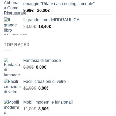
omaggio "Rifare casa ecologicamente"
era:
è:
Fascia
9,99
€
-
20,00
€
24,00€.
20,00€.
di
Il grande libro dell'IDRAULICA
prezzo:
Il
Il
23,00
€
18,40
€
da
prezzo
prezzo
9,99€
originale
attuale
a
era:
è:
20,00€
TOP RATED
23,00€.
18,40€.
Fantasia di lampade
Il
Il
9,90
€
8,00
€
prezzo
prezzo
originale
attuale
Facili creazioni di vetro
era:
è:
Il
Il
11,00
€
8,80
€
9,90€.
8,00€.
prezzo
prezzo
originale
attuale
Mobili moderni e funzionali
era:
è:
Il
Il
11,00
€
8,80
€
11,00€.
8,80€.
prezzo
prezzo