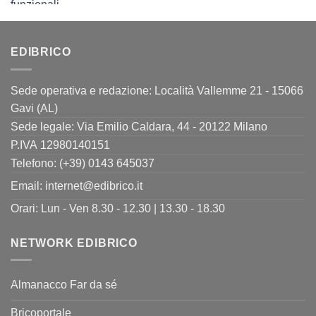
originale
attuale
era:
è:
11,00€.
8,80€.
EDIBRICO
Sede operativa e redazione: Località Vallemme 21 - 15066
Gavi (AL)
Sede legale: Via Emilio Caldara, 44 - 20122 Milano
P.IVA 12980140151
Telefono: (+39) 0143 645037
Email:
internet@edibrico.it
Orari: Lun - Ven 8.30 - 12.30 | 13.30 - 18.30
NETWORK EDIBRICO
Almanacco Far da sé
Bricoportale