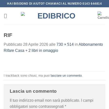
Salta
HAI BISOGNO DI AIUTO? CHIAMACI AL NUMERO 0143 644814
ai
contenuti
RIF
Pubblicato
28 Aprile 2026
alle
730 × 514
in
Abbonamento
Rifare Casa + 2 libri in omaggio
I trackback sono chiusi, ma puoi
lasciare un commento
.
Lascia un commento
Il tuo indirizzo email non sarà pubblicato.
I campi
obbligatori sono contrassegnati
*