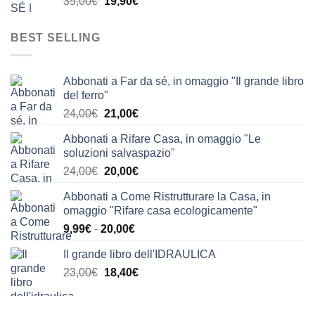
Il
Il
35,00
€
19,90
€
63,90€.
39,90€.
prezzo
prezzo
originale
attuale
BEST SELLING
era:
è:
35,00€.
19,90€.
Abbonati a Far da sé, in omaggio "Il grande libro
del ferro"
Il
Il
24,00
€
21,00
€
prezzo
prezzo
Abbonati a Rifare Casa, in omaggio "Le
originale
attuale
soluzioni salvaspazio"
era:
è:
Il
Il
24,00
€
20,00
€
24,00€.
21,00€.
prezzo
prezzo
Abbonati a Come Ristrutturare la Casa, in
originale
attuale
omaggio "Rifare casa ecologicamente"
era:
è:
Fascia
9,99
€
-
20,00
€
24,00€.
20,00€.
di
Il grande libro dell'IDRAULICA
prezzo:
Il
Il
23,00
€
18,40
€
da
prezzo
prezzo
9,99€
originale
attuale
a