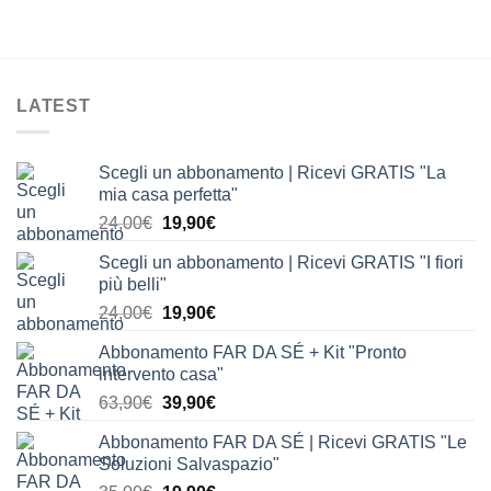
LATEST
Scegli un abbonamento | Ricevi GRATIS "La
mia casa perfetta"
Il
Il
24,00
€
19,90
€
prezzo
prezzo
Scegli un abbonamento | Ricevi GRATIS "I fiori
originale
attuale
più belli"
era:
è:
Il
Il
24,00
€
19,90
€
24,00€.
19,90€.
prezzo
prezzo
Abbonamento FAR DA SÉ + Kit "Pronto
originale
attuale
intervento casa"
era:
è:
Il
Il
63,90
€
39,90
€
24,00€.
19,90€.
prezzo
prezzo
Abbonamento FAR DA SÉ | Ricevi GRATIS "Le
originale
attuale
Soluzioni Salvaspazio"
era:
è: