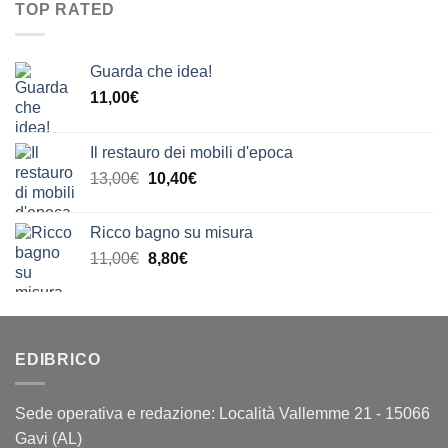
era:
è:
20,00€
TOP RATED
23,00€.
18,40€.
Guarda che idea!
11,00
€
Il restauro dei mobili d'epoca
Il
Il
13,00
€
10,40
€
prezzo
prezzo
originale
attuale
Ricco bagno su misura
era:
è:
Il
Il
11,00
€
8,80
€
13,00€.
10,40€.
prezzo
prezzo
originale
attuale
era:
è:
11,00€.
8,80€.
EDIBRICO
Sede operativa e redazione: Località Vallemme 21 - 15066
Gavi (AL)