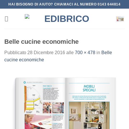
Salta
HAI BISOGNO DI AIUTO? CHIAMACI AL NUMERO 0143 644814
ai
contenuti
Belle cucine economiche
Pubblicato
28 Dicembre 2016
alle
700 × 478
in
Belle
cucine economiche