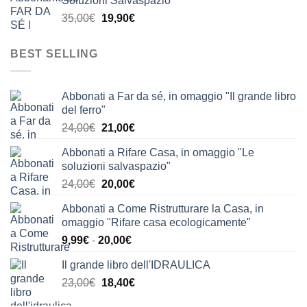
Soluzioni Salvaspazio"
era:
è:
Il
Il
35,00
€
19,90
€
63,90€.
39,90€.
prezzo
prezzo
originale
attuale
BEST SELLING
era:
è:
35,00€.
19,90€.
Abbonati a Far da sé, in omaggio "Il grande libro
del ferro"
Il
Il
24,00
€
21,00
€
prezzo
prezzo
Abbonati a Rifare Casa, in omaggio "Le
originale
attuale
soluzioni salvaspazio"
era:
è:
Il
Il
24,00
€
20,00
€
24,00€.
21,00€.
prezzo
prezzo
Abbonati a Come Ristrutturare la Casa, in
originale
attuale
omaggio "Rifare casa ecologicamente"
era:
è:
Fascia
9,99
€
-
20,00
€
24,00€.
20,00€.
di
Il grande libro dell'IDRAULICA
prezzo:
Il
Il
23,00
€
18,40
€
da
prezzo
prezzo
9,99€