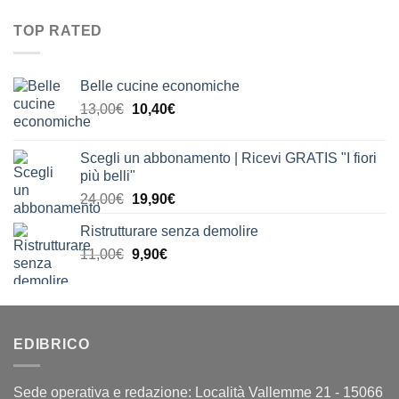
originale
attuale
a
era:
è:
20,00€
TOP RATED
23,00€.
18,40€.
Belle cucine economiche
Il
Il
13,00
€
10,40
€
prezzo
prezzo
originale
attuale
Scegli un abbonamento | Ricevi GRATIS "I fiori
era:
è:
più belli"
13,00€.
10,40€.
Il
Il
24,00
€
19,90
€
prezzo
prezzo
Ristrutturare senza demolire
originale
attuale
Il
Il
11,00
€
era:
9,90
€
è:
prezzo
prezzo
24,00€.
19,90€.
originale
attuale
era:
è:
11,00€.
9,90€.
EDIBRICO
Sede operativa e redazione: Località Vallemme 21 - 15066