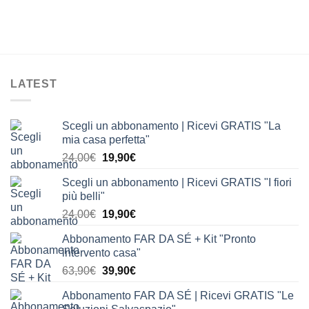
LATEST
Scegli un abbonamento | Ricevi GRATIS "La
mia casa perfetta"
Il
Il
24,00
€
19,90
€
prezzo
prezzo
Scegli un abbonamento | Ricevi GRATIS "I fiori
originale
attuale
più belli"
era:
è:
Il
Il
24,00
€
19,90
€
24,00€.
19,90€.
prezzo
prezzo
Abbonamento FAR DA SÉ + Kit "Pronto
originale
attuale
intervento casa"
era:
è:
Il
Il
63,90
€
39,90
€
24,00€.
19,90€.
prezzo
prezzo
Abbonamento FAR DA SÉ | Ricevi GRATIS "Le
originale
attuale