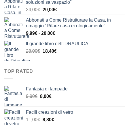
soluzioni salvaspazio"
era:
è:
Il
Il
24,00
€
20,00
€
24,00€.
21,00€.
prezzo
prezzo
Abbonati a Come Ristrutturare la Casa, in
originale
attuale
omaggio "Rifare casa ecologicamente"
era:
è:
Fascia
9,99
€
-
20,00
€
24,00€.
20,00€.
di
Il grande libro dell'IDRAULICA
prezzo:
Il
Il
23,00
€
18,40
€
da
prezzo
prezzo
9,99€
originale
attuale
a
era:
è:
20,00€
TOP RATED
23,00€.
18,40€.
Fantasia di lampade
Il
Il
9,90
€
8,00
€
prezzo
prezzo
originale
attuale
Facili creazioni di vetro
era:
è:
Il
Il
11,00
€
8,80
€
9,90€.
8,00€.
prezzo
prezzo