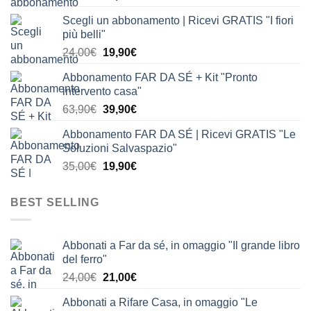
prezzo
prezzo
Scegli un abbonamento | Ricevi GRATIS "I fiori
originale
attuale
più belli"
era:
è:
Il
Il
24,00
€
19,90
€
24,00€.
19,90€.
prezzo
prezzo
Abbonamento FAR DA SÉ + Kit "Pronto
originale
attuale
intervento casa"
era:
è:
Il
Il
63,90
€
39,90
€
24,00€.
19,90€.
prezzo
prezzo
Abbonamento FAR DA SÉ | Ricevi GRATIS "Le
originale
attuale
Soluzioni Salvaspazio"
era:
è:
Il
Il
35,00
€
19,90
€
63,90€.
39,90€.
prezzo
prezzo
originale
attuale
BEST SELLING
era:
è:
35,00€.
19,90€.
Abbonati a Far da sé, in omaggio "Il grande libro
del ferro"
Il
Il
24,00
€
21,00
€
prezzo
prezzo
Abbonati a Rifare Casa, in omaggio "Le
originale
attuale