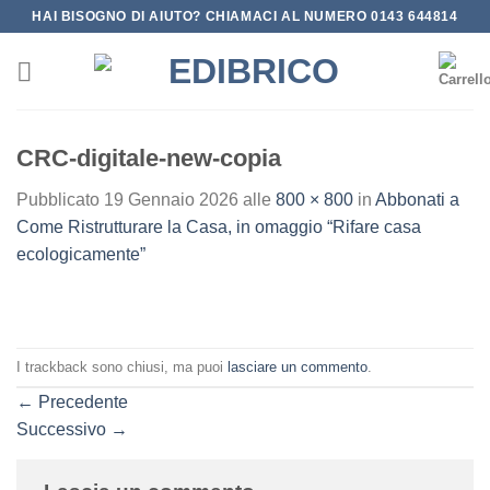
Salta
HAI BISOGNO DI AIUTO? CHIAMACI AL NUMERO 0143 644814
ai
contenuti
CRC-digitale-new-copia
Pubblicato
19 Gennaio 2026
alle
800 × 800
in
Abbonati a
Come Ristrutturare la Casa, in omaggio “Rifare casa
ecologicamente”
I trackback sono chiusi, ma puoi
lasciare un commento
.
←
Precedente
Successivo
→