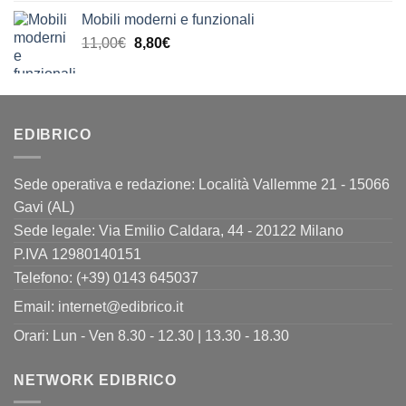
originale
attuale
Mobili moderni e funzionali
era:
è:
Il
Il
11,00
€
8,80
€
11,00€.
8,80€.
prezzo
prezzo
originale
attuale
era:
è:
11,00€.
8,80€.
EDIBRICO
Sede operativa e redazione: Località Vallemme 21 - 15066
Gavi (AL)
Sede legale: Via Emilio Caldara, 44 - 20122 Milano
P.IVA 12980140151
Telefono: (+39) 0143 645037
Email:
internet@edibrico.it
Orari: Lun - Ven 8.30 - 12.30 | 13.30 - 18.30
NETWORK EDIBRICO