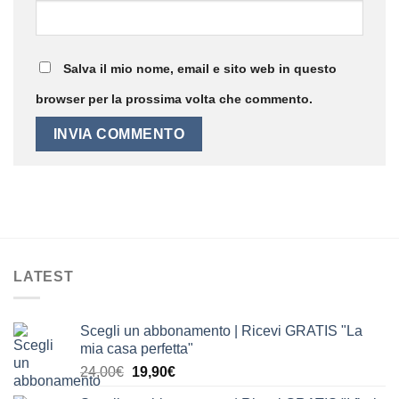
Salva il mio nome, email e sito web in questo
browser per la prossima volta che commento.
LATEST
Scegli un abbonamento | Ricevi GRATIS "La
mia casa perfetta"
Il
Il
24,00
€
19,90
€
prezzo
prezzo