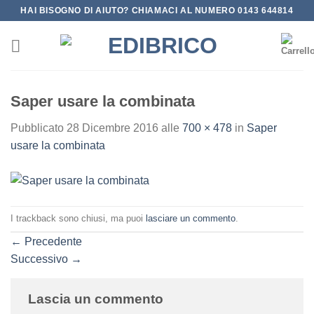
Salta
HAI BISOGNO DI AIUTO? CHIAMACI AL NUMERO 0143 644814
ai
contenuti
Saper usare la combinata
Pubblicato
28 Dicembre 2016
alle
700 × 478
in
Saper
usare la combinata
I trackback sono chiusi, ma puoi
lasciare un commento
.
←
Precedente
Successivo
→
Lascia un commento