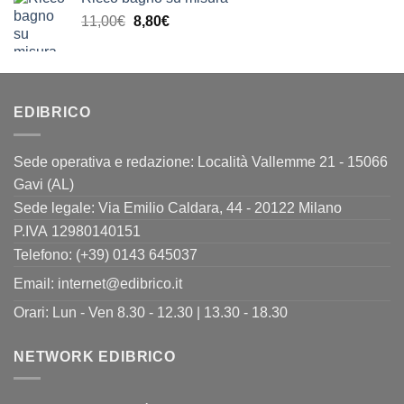
era:
è:
Il
Il
11,00
€
8,80
€
13,00€.
10,40€.
prezzo
prezzo
originale
attuale
era:
è:
11,00€.
8,80€.
EDIBRICO
Sede operativa e redazione: Località Vallemme 21 - 15066
Gavi (AL)
Sede legale: Via Emilio Caldara, 44 - 20122 Milano
P.IVA 12980140151
Telefono: (+39) 0143 645037
Email:
internet@edibrico.it
Orari: Lun - Ven 8.30 - 12.30 | 13.30 - 18.30
NETWORK EDIBRICO