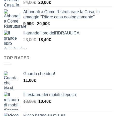
Il
Il
24,00
€
20,00
€
24,00€.
21,00€.
prezzo
prezzo
Abbonati a Come Ristrutturare la Casa, in
originale
attuale
omaggio "Rifare casa ecologicamente"
era:
è:
Fascia
9,99
€
-
20,00
€
24,00€.
20,00€.
di
Il grande libro dell'IDRAULICA
prezzo:
Il
Il
23,00
€
18,40
€
da
prezzo
prezzo
9,99€
originale
attuale
a
era:
è:
20,00€
TOP RATED
23,00€.
18,40€.
Guarda che idea!
11,00
€
Il restauro dei mobili d'epoca
Il
Il
13,00
€
10,40
€
prezzo
prezzo
originale
attuale
Ricco bagno su misura