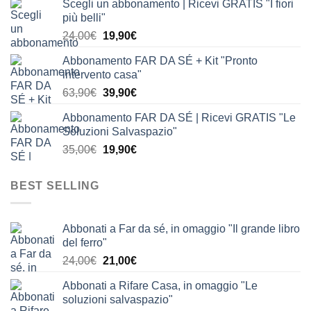
Scegli un abbonamento | Ricevi GRATIS "I fiori
originale
attuale
più belli"
era:
è:
Il
Il
24,00
€
19,90
€
24,00€.
19,90€.
prezzo
prezzo
Abbonamento FAR DA SÉ + Kit "Pronto
originale
attuale
intervento casa"
era:
è:
Il
Il
63,90
€
39,90
€
24,00€.
19,90€.
prezzo
prezzo
Abbonamento FAR DA SÉ | Ricevi GRATIS "Le
originale
attuale
Soluzioni Salvaspazio"
era:
è:
Il
Il
35,00
€
19,90
€
63,90€.
39,90€.
prezzo
prezzo
originale
attuale
BEST SELLING
era:
è:
35,00€.
19,90€.
Abbonati a Far da sé, in omaggio "Il grande libro
del ferro"
Il
Il
24,00
€
21,00
€
prezzo
prezzo
Abbonati a Rifare Casa, in omaggio "Le
originale
attuale
soluzioni salvaspazio"
era:
è: