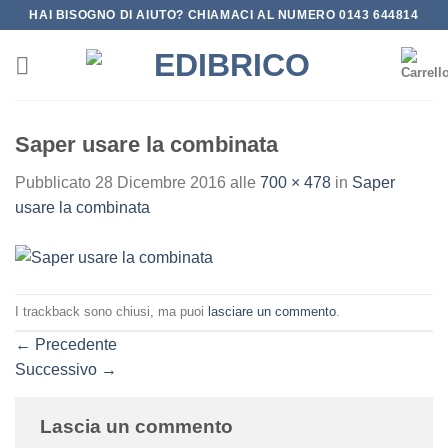
Salta
HAI BISOGNO DI AIUTO? CHIAMACI AL NUMERO 0143 644814
ai
contenuti
Saper usare la combinata
Pubblicato
28 Dicembre 2016
alle
700 × 478
in
Saper
usare la combinata
I trackback sono chiusi, ma puoi
lasciare un commento
.
←
Precedente
Successivo
→
Lascia un commento