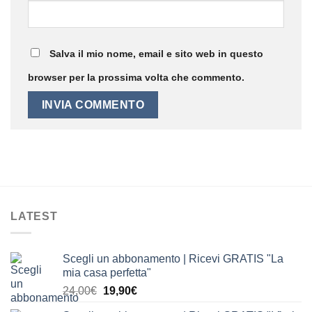
Salva il mio nome, email e sito web in questo
browser per la prossima volta che commento.
LATEST
Scegli un abbonamento | Ricevi GRATIS "La
mia casa perfetta"
Il
Il
24,00
€
19,90
€
prezzo
prezzo