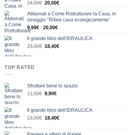
Il
Il
24,00
€
20,00
€
24,00€.
21,00€.
prezzo
prezzo
Abbonati a Come Ristrutturare la Casa, in
originale
attuale
omaggio "Rifare casa ecologicamente"
era:
è:
Fascia
9,99
€
-
20,00
€
24,00€.
20,00€.
di
Il grande libro dell'IDRAULICA
prezzo:
Il
Il
23,00
€
18,40
€
da
prezzo
prezzo
9,99€
originale
attuale
a
era:
è:
20,00€
TOP RATED
23,00€.
18,40€.
Sfruttare bene lo spazio
Il
Il
11,00
€
9,90
€
prezzo
prezzo
originale
attuale
Il grande libro dell'IDRAULICA
era:
è:
Il
Il
23,00
€
18,40
€
11,00€.
9,90€.
prezzo
prezzo
originale
attuale
Presepi e alberi di Natale