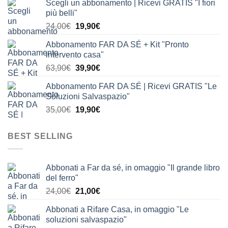
Scegli un abbonamento | Ricevi GRATIS "I fiori
originale
attuale
più belli"
era:
è:
Il
Il
24,00
€
19,90
€
24,00€.
19,90€.
prezzo
prezzo
Abbonamento FAR DA SÉ + Kit "Pronto
originale
attuale
intervento casa"
era:
è:
Il
Il
63,90
€
39,90
€
24,00€.
19,90€.
prezzo
prezzo
Abbonamento FAR DA SÉ | Ricevi GRATIS "Le
originale
attuale
Soluzioni Salvaspazio"
era:
è:
Il
Il
35,00
€
19,90
€
63,90€.
39,90€.
prezzo
prezzo
originale
attuale
BEST SELLING
era:
è:
35,00€.
19,90€.
Abbonati a Far da sé, in omaggio "Il grande libro
del ferro"
Il
Il
24,00
€
21,00
€
prezzo
prezzo
Abbonati a Rifare Casa, in omaggio "Le
originale
attuale
soluzioni salvaspazio"
era:
è: