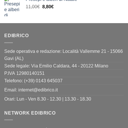
era:
è:
Il
Il
11,00
€
8,80
€
23,00€.
18,40€.
prezzo
prezzo
originale
attuale
era:
è:
11,00€.
8,80€.
EDIBRICO
Sede operativa e redazione: Località Vallemme 21 - 15066
Gavi (AL)
Sede legale: Via Emilio Caldara, 44 - 20122 Milano
P.IVA 12980140151
Telefono: (+39) 0143 645037
Email:
internet@edibrico.it
Orari: Lun - Ven 8.30 - 12.30 | 13.30 - 18.30
NETWORK EDIBRICO