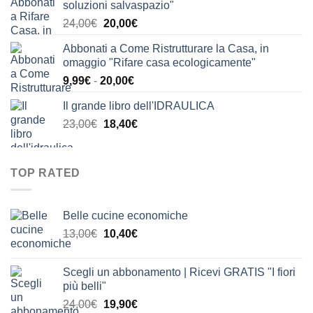
soluzioni salvaspazio"
era:
è:
Il
Il
24,00
€
20,00
€
24,00€.
21,00€.
prezzo
prezzo
Abbonati a Come Ristrutturare la Casa, in
originale
attuale
omaggio "Rifare casa ecologicamente"
era:
è:
Fascia
9,99
€
-
20,00
€
24,00€.
20,00€.
di
Il grande libro dell'IDRAULICA
prezzo:
Il
Il
23,00
€
18,40
€
da
prezzo
prezzo
9,99€
originale
attuale
a
era:
è:
20,00€
TOP RATED
23,00€.
18,40€.
Belle cucine economiche
Il
Il
13,00
€
10,40
€
prezzo
prezzo
originale
attuale
Scegli un abbonamento | Ricevi GRATIS "I fiori
era:
è:
più belli"
13,00€.
10,40€.
Il
Il
24,00
€
19,90
€