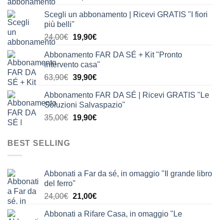
prezzo
prezzo
Scegli un abbonamento | Ricevi GRATIS "I fiori
originale
attuale
più belli"
era:
è:
Il
Il
24,00
€
19,90
€
24,00€.
19,90€.
prezzo
prezzo
Abbonamento FAR DA SÉ + Kit "Pronto
originale
attuale
intervento casa"
era:
è:
Il
Il
63,90
€
39,90
€
24,00€.
19,90€.
prezzo
prezzo
Abbonamento FAR DA SÉ | Ricevi GRATIS "Le
originale
attuale
Soluzioni Salvaspazio"
era:
è:
Il
Il
35,00
€
19,90
€
63,90€.
39,90€.
prezzo
prezzo
originale
attuale
BEST SELLING
era:
è:
35,00€.
19,90€.
Abbonati a Far da sé, in omaggio "Il grande libro
del ferro"
Il
Il
24,00
€
21,00
€
prezzo
prezzo
Abbonati a Rifare Casa, in omaggio "Le
originale
attuale