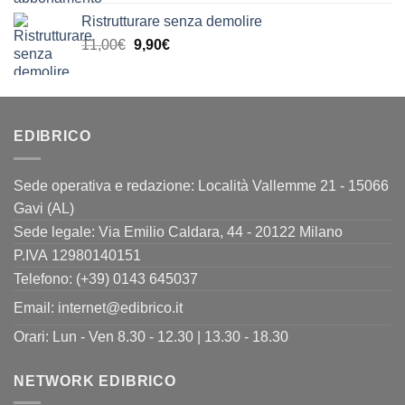
prezzo
prezzo
Ristrutturare senza demolire
originale
attuale
Il
Il
11,00
€
era:
9,90
€
è:
prezzo
prezzo
24,00€.
19,90€.
originale
attuale
era:
è:
11,00€.
9,90€.
EDIBRICO
Sede operativa e redazione: Località Vallemme 21 - 15066
Gavi (AL)
Sede legale: Via Emilio Caldara, 44 - 20122 Milano
P.IVA 12980140151
Telefono: (+39) 0143 645037
Email:
internet@edibrico.it
Orari: Lun - Ven 8.30 - 12.30 | 13.30 - 18.30
NETWORK EDIBRICO