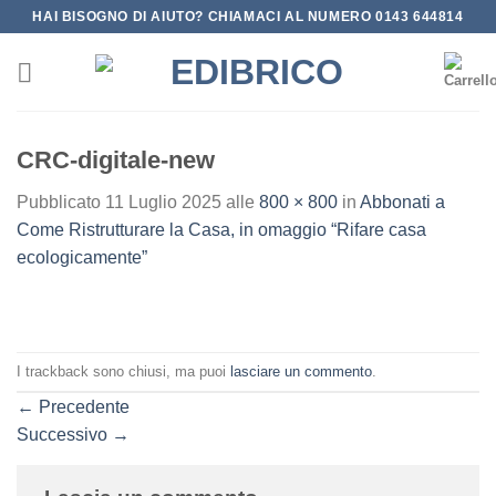
Salta
HAI BISOGNO DI AIUTO? CHIAMACI AL NUMERO 0143 644814
ai
contenuti
CRC-digitale-new
Pubblicato
11 Luglio 2025
alle
800 × 800
in
Abbonati a
Come Ristrutturare la Casa, in omaggio “Rifare casa
ecologicamente”
I trackback sono chiusi, ma puoi
lasciare un commento
.
←
Precedente
Successivo
→