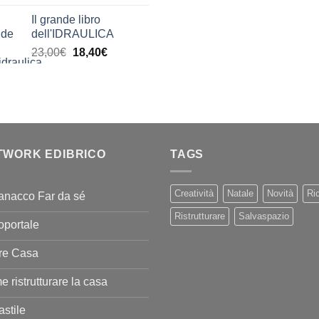
di
Il grande libro
prezzo:
dell'IDRAULICA
da
Il
Il
23,00
€
18,40
€
9,99€
prezzo
prezzo
a
originale
attuale
20,00€
era:
è:
23,00€.
18,40€.
TWORK EDIBRICO
TAGS
Creatività
Natale
Novità
Ric
anacco Far da sé
Ristrutturare
Salvaspazio
oportale
re Casa
 ristrutturare la casa
stile