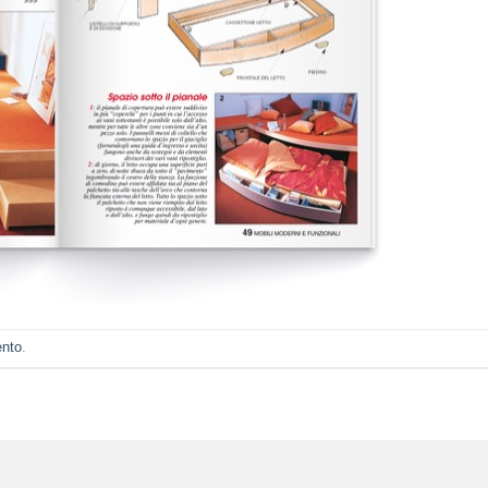
ento
.