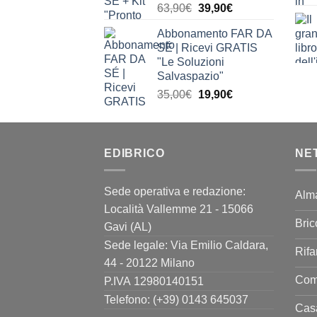
Il
Il
63,90
€
39,90
€
prezzo
prezzo
Abbonamento FAR DA
originale
attuale
SÉ | Ricevi GRATIS
era:
è:
"Le Soluzioni
63,90€.
39,90€.
Salvaspazio"
Il
Il
35,00
€
19,90
€
prezzo
prezzo
originale
attuale
era:
è:
EDIBRICO
35,00€.
19,90€.
NE
Sede operativa e redazione:
Alm
Località Vallemme 21 - 15066
Bric
Gavi (AL)
Sede legale: Via Emilio Caldara,
Rifa
44 - 20122 Milano
Come
P.IVA 12980140151
Telefono: (+39) 0143 645037
Casa