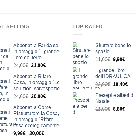
ST SELLING
TOP RATED
Abbonati a Far da sé,
Sfruttare bene lo
in omaggio "Il grande
spazio
libro del ferro"
Il
Il
11,00
€
9,90
€
Il
Il
24,00
€
21,00
€
prezzo
prez
Il grande libro
prezzo
prezzo
originale
attua
Abbonati a Rifare
dell'IDRAULICA
originale
attuale
era:
è:
Casa, in omaggio "Le
Il
Il
era:
è:
23,00
€
18,40
€
11,00€.
9,90€
soluzioni salvaspazio"
prezzo
pre
24,00€.
21,00€.
Presepi e alberi di
Il
Il
24,00
€
20,00
€
originale
attu
Natale
prezzo
prezzo
era:
è:
Abbonati a Come
originale
attuale
Il
Il
11,00
€
8,80
€
23,00€.
18,
Ristrutturare la Casa,
era:
è:
prezzo
prez
in omaggio "Rifare
24,00€.
20,00€.
originale
attua
casa ecologicamente"
era:
è:
Fascia
9,99
€
-
20,00
€
11,00€.
8,80€