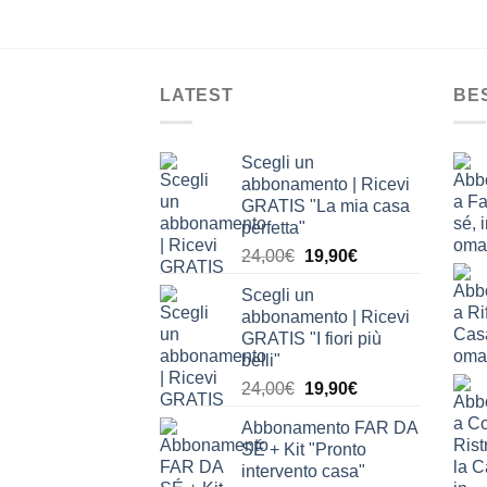
LATEST
BE
Scegli un
abbonamento | Ricevi
GRATIS "La mia casa
perfetta"
Il
Il
24,00
€
19,90
€
prezzo
prezzo
Scegli un
originale
attuale
abbonamento | Ricevi
era:
è:
GRATIS "I fiori più
24,00€.
19,90€.
belli"
Il
Il
24,00
€
19,90
€
prezzo
prezzo
Abbonamento FAR DA
originale
attuale
SÉ + Kit "Pronto
era:
è:
intervento casa"
24,00€.
19,90€.