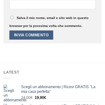
Salva il mio nome, email e sito web in questo
browser per la prossima volta che commento.
LATEST
Scegli un abbonamento | Ricevi GRATIS "La
mia casa perfetta"
Il
Il
24,00
€
19,90
€
prezzo
prezzo