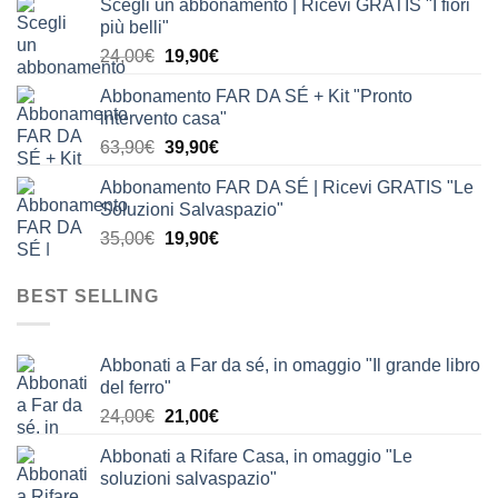
Scegli un abbonamento | Ricevi GRATIS "I fiori
originale
attuale
più belli"
era:
è:
Il
Il
24,00
€
19,90
€
24,00€.
19,90€.
prezzo
prezzo
Abbonamento FAR DA SÉ + Kit "Pronto
originale
attuale
intervento casa"
era:
è:
Il
Il
63,90
€
39,90
€
24,00€.
19,90€.
prezzo
prezzo
Abbonamento FAR DA SÉ | Ricevi GRATIS "Le
originale
attuale
Soluzioni Salvaspazio"
era:
è:
Il
Il
35,00
€
19,90
€
63,90€.
39,90€.
prezzo
prezzo
originale
attuale
BEST SELLING
era:
è:
35,00€.
19,90€.
Abbonati a Far da sé, in omaggio "Il grande libro
del ferro"
Il
Il
24,00
€
21,00
€
prezzo
prezzo
Abbonati a Rifare Casa, in omaggio "Le
originale
attuale
soluzioni salvaspazio"
era:
è: