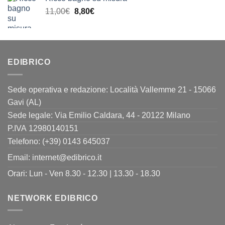
era:
è:
Il
Il
11,00
€
8,80
€
13,00€.
10,40€.
prezzo
prezzo
originale
attuale
era:
è:
11,00€.
8,80€.
EDIBRICO
Sede operativa e redazione: Località Vallemme 21 - 15066
Gavi (AL)
Sede legale: Via Emilio Caldara, 44 - 20122 Milano
P.IVA 12980140151
Telefono: (+39) 0143 645037
Email:
internet@edibrico.it
Orari: Lun - Ven 8.30 - 12.30 | 13.30 - 18.30
NETWORK EDIBRICO