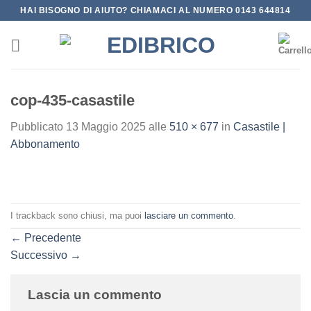
Salta
HAI BISOGNO DI AIUTO? CHIAMACI AL NUMERO 0143 644814
ai
contenuti
cop-435-casastile
Pubblicato
13 Maggio 2025
alle
510 × 677
in
Casastile |
Abbonamento
I trackback sono chiusi, ma puoi
lasciare un commento
.
←
Precedente
Successivo
→
Lascia un commento