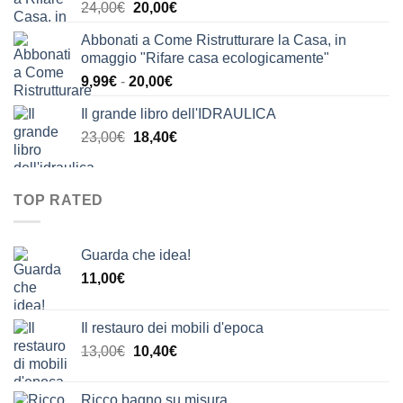
Il
Il
24,00
€
20,00
€
24,00€.
21,00€.
prezzo
prezzo
Abbonati a Come Ristrutturare la Casa, in
originale
attuale
omaggio "Rifare casa ecologicamente"
era:
è:
Fascia
9,99
€
-
20,00
€
24,00€.
20,00€.
di
Il grande libro dell'IDRAULICA
prezzo:
Il
Il
23,00
€
18,40
€
da
prezzo
prezzo
9,99€
originale
attuale
a
era:
è:
20,00€
TOP RATED
23,00€.
18,40€.
Guarda che idea!
11,00
€
Il restauro dei mobili d'epoca
Il
Il
13,00
€
10,40
€
prezzo
prezzo
originale
attuale
Ricco bagno su misura