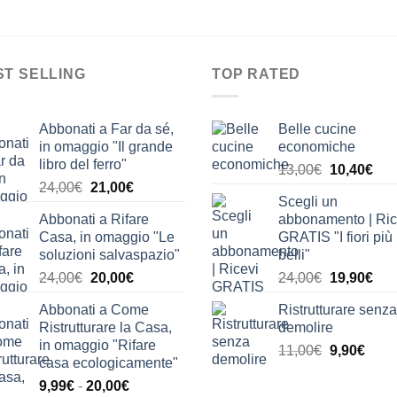
ST SELLING
TOP RATED
Abbonati a Far da sé,
Belle cucine
in omaggio "Il grande
economiche
libro del ferro"
Il
Il
13,00
€
10,40
€
Il
Il
24,00
€
21,00
€
prezzo
pre
Scegli un
prezzo
prezzo
originale
attu
Abbonati a Rifare
abbonamento | Ric
originale
attuale
era:
è:
Casa, in omaggio "Le
GRATIS "I fiori più
era:
è:
13,00€.
10,
soluzioni salvaspazio"
belli"
24,00€.
21,00€.
Il
Il
Il
Il
24,00
€
20,00
€
24,00
€
19,90
€
prezzo
prezzo
prezzo
pre
Abbonati a Come
Ristrutturare senza
originale
attuale
originale
attu
Ristrutturare la Casa,
demolire
era:
è:
era:
è:
in omaggio "Rifare
Il
Il
11,00
€
9,90
€
24,00€.
20,00€.
24,00€.
19,
casa ecologicamente"
prezzo
prez
Fascia
9,99
€
-
20,00
€
originale
attua