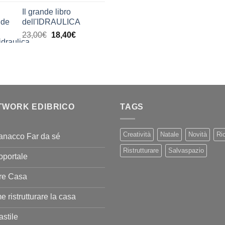
di
era:
è:
Il grande libro
prezzo:
11,00€.
9,90€
dell'IDRAULICA
da
Il
Il
23,00
€
18,40
€
9,99€
prezzo
prezzo
a
originale
attuale
20,00€
era:
è:
23,00€.
18,40€.
TWORK EDIBRICO
TAGS
Creatività
Natale
Novità
Ric
anacco Far da sé
Ristrutturare
Salvaspazio
oportale
re Casa
 ristrutturare la casa
stile