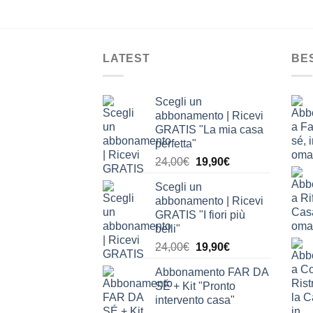
LATEST
BE
Scegli un
abbonamento | Ricevi
GRATIS "La mia casa
perfetta"
Il
Il
24,00
€
19,90
€
prezzo
prezzo
Scegli un
originale
attuale
abbonamento | Ricevi
era:
è:
GRATIS "I fiori più
24,00€.
19,90€.
belli"
Il
Il
24,00
€
19,90
€
prezzo
prezzo
Abbonamento FAR DA
originale
attuale
SÉ + Kit "Pronto
era:
è:
intervento casa"
24,00€.
19,90€.