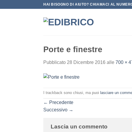
Salta
HAI BISOGNO DI AIUTO? CHIAMACI AL NUMERO
ai
contenuti
Porte e finestre
Pubblicato
28 Dicembre 2016
alle
700 × 4
I trackback sono chiusi, ma puoi
lasciare un comm
←
Precedente
Successivo
→
Lascia un commento