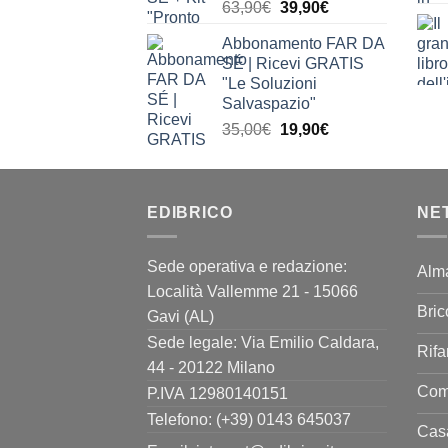
Il
Il
63,90
€
39,90
€
prezzo
prezzo
Abbonamento FAR DA
originale
attuale
SÉ | Ricevi GRATIS
era:
è:
"Le Soluzioni
63,90€.
39,90€.
Salvaspazio"
Il
Il
35,00
€
19,90
€
prezzo
prezzo
originale
attuale
era:
è:
EDIBRICO
35,00€.
19,90€.
NE
Sede operativa e redazione:
Alm
Località Vallemme 21 - 15066
Bric
Gavi (AL)
Sede legale: Via Emilio Caldara,
Rifa
44 - 20122 Milano
Come
P.IVA 12980140151
Telefono: (+39) 0143 645037
Casa