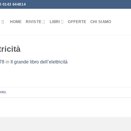
 0143 644814
HOME
RIVISTE
LIBRI
OFFERTE
CHI SIAMO
tricità
78
in
Il grande libro dell’elettricità
ento
.