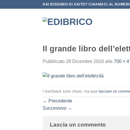
Salta
HAI BISOGNO DI AIUTO? CHIAMACI AL NUMERO
ai
contenuti
Il grande libro dell’elet
Pubblicato
28 Dicembre 2016
alle
700 × 4
I trackback sono chiusi, ma puoi
lasciare un comm
←
Precedente
Successivo
→
Lascia un commento