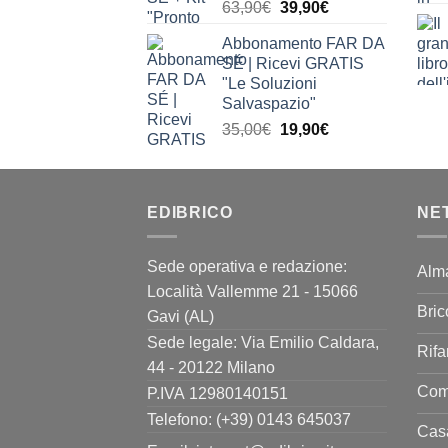
Il
Il
63,90
€
39,90
€
prezzo
prezzo
Abbonamento FAR DA
originale
attuale
SÉ | Ricevi GRATIS
era:
è:
"Le Soluzioni
63,90€.
39,90€.
Salvaspazio"
Il
Il
35,00
€
19,90
€
prezzo
prezzo
originale
attuale
era:
è:
EDIBRICO
35,00€.
19,90€.
NE
Sede operativa e redazione:
Alm
Località Vallemme 21 - 15066
Bric
Gavi (AL)
Sede legale: Via Emilio Caldara,
Rifa
44 - 20122 Milano
Come
P.IVA 12980140151
Telefono: (+39) 0143 645037
Casa