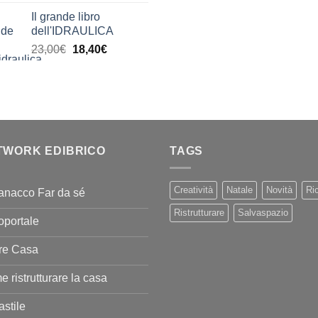
di
era:
è:
Il grande libro
prezzo:
11,00€.
9,90€
dell'IDRAULICA
da
Il
Il
23,00
€
18,40
€
9,99€
prezzo
prezzo
a
originale
attuale
20,00€
era:
è:
23,00€.
18,40€.
TWORK EDIBRICO
TAGS
Creatività
Natale
Novità
Ric
anacco Far da sé
Ristrutturare
Salvaspazio
oportale
re Casa
 ristrutturare la casa
stile