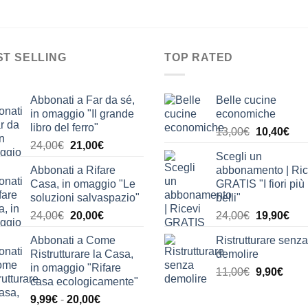
ST SELLING
TOP RATED
Abbonati a Far da sé,
Belle cucine
in omaggio "Il grande
economiche
libro del ferro"
Il
Il
13,00
€
10,40
€
Il
Il
24,00
€
21,00
€
prezzo
pre
Scegli un
prezzo
prezzo
originale
attu
Abbonati a Rifare
abbonamento | Ric
originale
attuale
era:
è:
Casa, in omaggio "Le
GRATIS "I fiori più
era:
è:
13,00€.
10,
soluzioni salvaspazio"
belli"
24,00€.
21,00€.
Il
Il
Il
Il
24,00
€
20,00
€
24,00
€
19,90
€
prezzo
prezzo
prezzo
pre
Abbonati a Come
Ristrutturare senza
originale
attuale
originale
attu
Ristrutturare la Casa,
demolire
era:
è:
era:
è:
in omaggio "Rifare
Il
Il
11,00
€
9,90
€
24,00€.
20,00€.
24,00€.
19,
casa ecologicamente"
prezzo
prez
Fascia
9,99
€
-
20,00
€
originale
attua