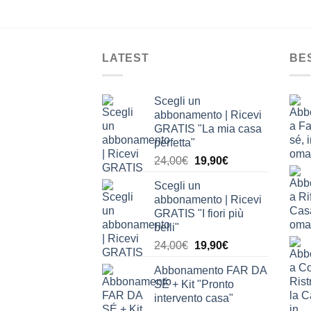
LATEST
BE
Scegli un
abbonamento | Ricevi
GRATIS "La mia casa
perfetta"
Il
Il
24,00
€
19,90
€
prezzo
prezzo
Scegli un
originale
attuale
abbonamento | Ricevi
era:
è:
GRATIS "I fiori più
24,00€.
19,90€.
belli"
Il
Il
24,00
€
19,90
€
prezzo
prezzo
Abbonamento FAR DA
originale
attuale
SÉ + Kit "Pronto
era:
è:
intervento casa"
24,00€.
19,90€.