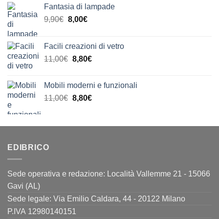
Fantasia di lampade
Il
Il
9,90
€
8,00
€
prezzo
prezzo
originale
attuale
Facili creazioni di vetro
era:
è:
Il
Il
11,00
€
8,80
€
9,90€.
8,00€.
prezzo
prezzo
originale
attuale
Mobili moderni e funzionali
era:
è:
Il
Il
11,00
€
8,80
€
11,00€.
8,80€.
prezzo
prezzo
originale
attuale
era:
è:
11,00€.
8,80€.
EDIBRICO
Sede operativa e redazione: Località Vallemme 21 - 15066
Gavi (AL)
Sede legale: Via Emilio Caldara, 44 - 20122 Milano
P.IVA 12980140151