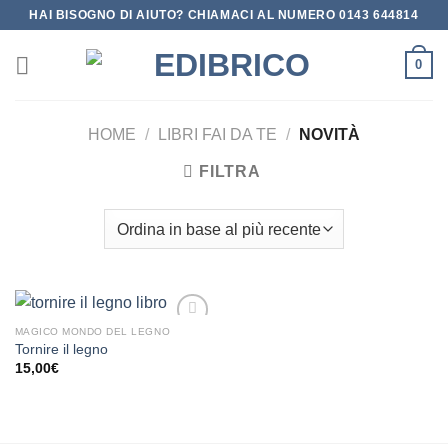
Salta
HAI BISOGNO DI AIUTO? CHIAMACI AL NUMERO 0143 644814
ai
contenuti
0
HOME
/
LIBRI FAI DA TE
/
NOVITÀ
FILTRA
MAGICO MONDO DEL LEGNO
Aggiungi
Tornire il legno
alla lista
15,00
€
dei
desideri