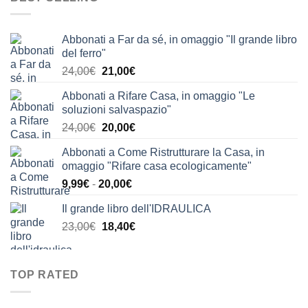
era:
è:
35,00€.
19,90€.
Abbonati a Far da sé, in omaggio "Il grande libro
del ferro"
Il
Il
24,00
€
21,00
€
prezzo
prezzo
Abbonati a Rifare Casa, in omaggio "Le
originale
attuale
soluzioni salvaspazio"
era:
è:
Il
Il
24,00
€
20,00
€
24,00€.
21,00€.
prezzo
prezzo
Abbonati a Come Ristrutturare la Casa, in
originale
attuale
omaggio "Rifare casa ecologicamente"
era:
è:
Fascia
9,99
€
-
20,00
€
24,00€.
20,00€.
di
Il grande libro dell'IDRAULICA
prezzo:
Il
Il
23,00
€
18,40
€
da
prezzo
prezzo
9,99€
originale
attuale
a
era:
è:
20,00€
TOP RATED
23,00€.
18,40€.