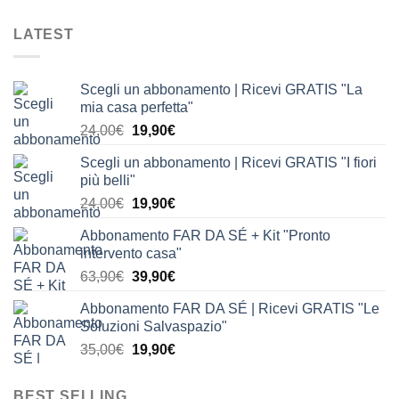
LATEST
Scegli un abbonamento | Ricevi GRATIS "La
mia casa perfetta"
Il
Il
24,00
€
19,90
€
prezzo
prezzo
Scegli un abbonamento | Ricevi GRATIS "I fiori
originale
attuale
più belli"
era:
è:
Il
Il
24,00
€
19,90
€
24,00€.
19,90€.
prezzo
prezzo
Abbonamento FAR DA SÉ + Kit "Pronto
originale
attuale
intervento casa"
era:
è:
Il
Il
63,90
€
39,90
€
24,00€.
19,90€.
prezzo
prezzo
Abbonamento FAR DA SÉ | Ricevi GRATIS "Le
originale
attuale
Soluzioni Salvaspazio"
era:
è:
Il
Il
35,00
€
19,90
€
63,90€.
39,90€.
prezzo
prezzo
originale
attuale
BEST SELLING