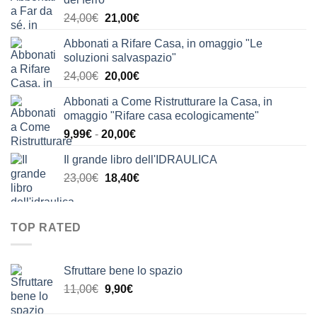
Il
Il
24,00
€
21,00
€
prezzo
prezzo
Abbonati a Rifare Casa, in omaggio "Le
originale
attuale
soluzioni salvaspazio"
era:
è:
Il
Il
24,00
€
20,00
€
24,00€.
21,00€.
prezzo
prezzo
Abbonati a Come Ristrutturare la Casa, in
originale
attuale
omaggio "Rifare casa ecologicamente"
era:
è:
Fascia
9,99
€
-
20,00
€
24,00€.
20,00€.
di
Il grande libro dell'IDRAULICA
prezzo:
Il
Il
23,00
€
18,40
€
da
prezzo
prezzo
9,99€
originale
attuale
a
era:
è:
20,00€
TOP RATED
23,00€.
18,40€.
Sfruttare bene lo spazio
Il
Il
11,00
€
9,90
€
prezzo
prezzo