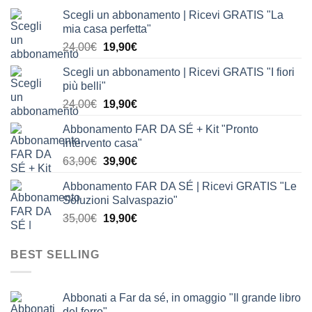
Scegli un abbonamento | Ricevi GRATIS "La
mia casa perfetta"
Il
Il
24,00
€
19,90
€
prezzo
prezzo
Scegli un abbonamento | Ricevi GRATIS "I fiori
originale
attuale
più belli"
era:
è:
Il
Il
24,00
€
19,90
€
24,00€.
19,90€.
prezzo
prezzo
Abbonamento FAR DA SÉ + Kit "Pronto
originale
attuale
intervento casa"
era:
è:
Il
Il
63,90
€
39,90
€
24,00€.
19,90€.
prezzo
prezzo
Abbonamento FAR DA SÉ | Ricevi GRATIS "Le
originale
attuale
Soluzioni Salvaspazio"
era:
è:
Il
Il
35,00
€
19,90
€
63,90€.
39,90€.
prezzo
prezzo
originale
attuale
BEST SELLING
era:
è:
35,00€.
19,90€.
Abbonati a Far da sé, in omaggio "Il grande libro
del ferro"