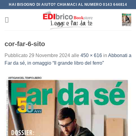
Salta
HAI BISOGNO DI AIUTO? CHIAMACI AL NUMERO 0143 644814
ai
contenuti
cor-far-6-sito
Pubblicato
29 Novembre 2024
alle
450 × 616
in
Abbonati a
Far da sé, in omaggio “Il grande libro del ferro”