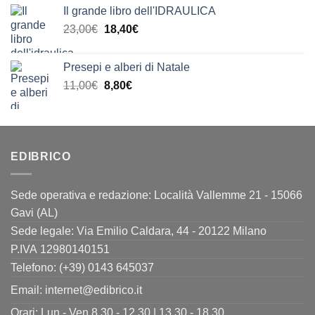
originale
attuale
Il grande libro dell'IDRAULICA
era:
è:
Il
Il
23,00
€
18,40
€
11,00€.
9,90€.
prezzo
prezzo
originale
attuale
Presepi e alberi di Natale
era:
è:
Il
Il
11,00
€
8,80
€
23,00€.
18,40€.
prezzo
prezzo
originale
attuale
era:
è:
11,00€.
8,80€.
EDIBRICO
Sede operativa e redazione: Località Vallemme 21 - 15066
Gavi (AL)
Sede legale: Via Emilio Caldara, 44 - 20122 Milano
P.IVA 12980140151
Telefono: (+39) 0143 645037
Email:
internet@edibrico.it
Orari: Lun - Ven 8.30 - 12.30 | 13.30 - 18.30