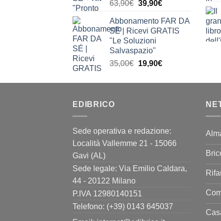
Il
Il
63,90
€
39,90
€
prezzo
prezzo
Abbonamento FAR DA
originale
attuale
SÉ | Ricevi GRATIS
era:
è:
"Le Soluzioni
63,90€.
39,90€.
Salvaspazio"
Il
Il
35,00
€
19,90
€
prezzo
prezzo
originale
attuale
era:
è:
EDIBRICO
35,00€.
19,90€.
NE
Sede operativa e redazione:
Alm
Località Vallemme 21 - 15066
Bric
Gavi (AL)
Sede legale: Via Emilio Caldara,
Rifa
44 - 20122 Milano
Come
P.IVA 12980140151
Telefono: (+39) 0143 645037
Casa