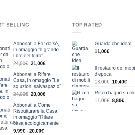
ST SELLING
TOP RATED
Abbonati a Far da sé,
Guarda che idea!
in omaggio "Il grande
11,00
€
libro del ferro"
Il
Il
24,00
€
21,00
€
Il restauro dei mobi
prezzo
prezzo
d'epoca
Abbonati a Rifare
originale
attuale
Casa, in omaggio "Le
Il
Il
13,00
€
10,40
€
era:
è:
soluzioni salvaspazio"
prezzo
pre
24,00€.
21,00€.
Ricco bagno su mi
Il
Il
24,00
€
20,00
€
originale
attu
prezzo
prezzo
Il
Il
11,00
€
era:
8,80
€
è:
Abbonati a Come
originale
attuale
prezzo
prez
13,00€.
10,
Ristrutturare la Casa,
era:
è:
originale
attua
in omaggio "Rifare
24,00€.
20,00€.
era:
è:
casa ecologicamente"
11,00€.
8,80€
Fascia
9,99
€
-
20,00
€