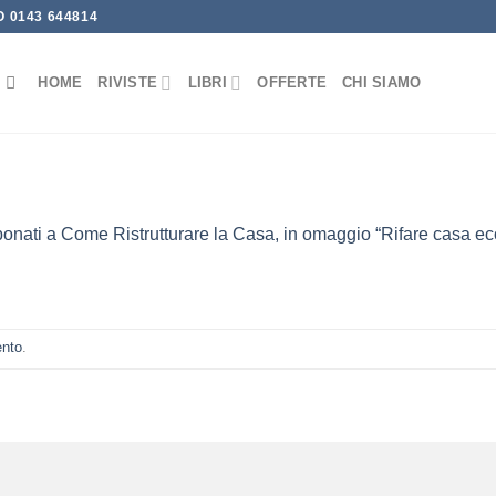
 0143 644814
HOME
RIVISTE
LIBRI
OFFERTE
CHI SIAMO
onati a Come Ristrutturare la Casa, in omaggio “Rifare casa e
ento
.