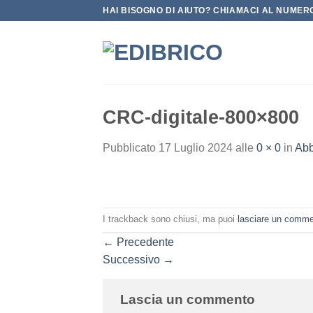
Salta
HAI BISOGNO DI AIUTO? CHIAMACI AL NUMERO
ai
contenuti
CRC-digitale-800×800
Pubblicato
17 Luglio 2024
alle
0 × 0
in
Abb
I trackback sono chiusi, ma puoi
lasciare un comm
←
Precedente
Successivo
→
Lascia un commento