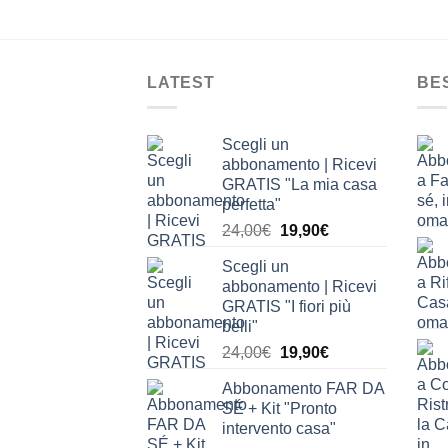
LATEST
BE
Scegli un
abbonamento | Ricevi
GRATIS "La mia casa
perfetta"
Il
Il
24,00
€
19,90
€
prezzo
prezzo
Scegli un
originale
attuale
abbonamento | Ricevi
era:
è:
GRATIS "I fiori più
24,00€.
19,90€.
belli"
Il
Il
24,00
€
19,90
€
prezzo
prezzo
Abbonamento FAR DA
originale
attuale
SÉ + Kit "Pronto
era:
è:
intervento casa"
24,00€.
19,90€.