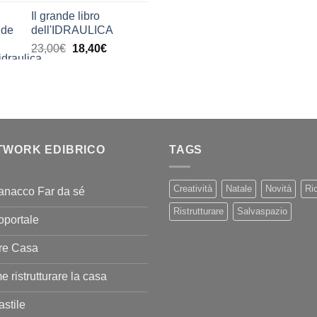
di
Il grande libro
prezzo:
dell'IDRAULICA
da
Il
Il
23,00
€
18,40
€
9,99€
prezzo
prezzo
a
originale
attuale
20,00€
era:
è:
23,00€.
18,40€.
TWORK EDIBRICO
TAGS
Creatività
Natale
Novità
Ric
anacco Far da sé
Ristrutturare
Salvaspazio
oportale
re Casa
 ristrutturare la casa
stile