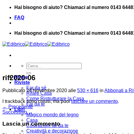
Salta
Hai bisogno di aiuto? Chiamaci al numero 0143 6448
ai
FAQ
contenuti
Hai bisogno di aiuto? Chiamaci al numero 0143 6448
Cerca:
rif2020-06
Home
Riviste
Far da sé
Pubblicato
24 Novembre 2020
alle
530 × 616
in
Abbonati a Ri
Rifare Casa
Come Ristrutturare la Casa
I trackback sono chiusi, ma puoi
lasciare un commento
.
Fai da te
←
Precedente
Libri
Successivo
→
Magico mondo del legno
Casa
Lascia un commento
Costruzioni fai da te
Creatività e decorazione