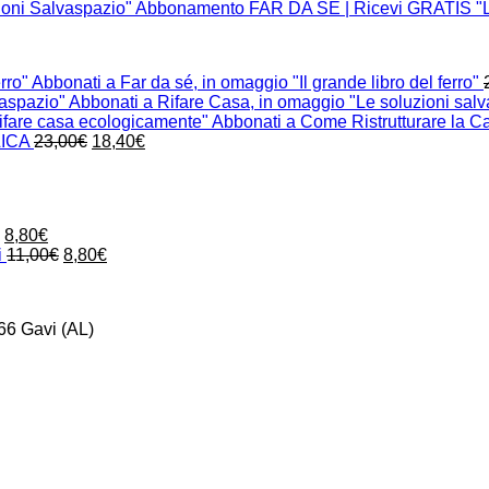
Abbonamento FAR DA SÉ | Ricevi GRATIS "Le
Abbonati a Far da sé, in omaggio "Il grande libro del ferro"
Abbonati a Rifare Casa, in omaggio "Le soluzioni sal
Abbonati a Come Ristrutturare la C
Il
Il
LICA
23,00
€
18,40
€
prezzo
prezzo
originale
attuale
era:
è:
Il
23,00€.
18,40€.
o
prezzo
Il
Il
8,80
€
ale
attuale
prezzo
prezzo
Il
Il
i
11,00
€
8,80
€
è:
originale
attuale
prezzo
prezzo
.
8,00€.
era:
è:
originale
attuale
11,00€.
8,80€.
era:
è:
66 Gavi (AL)
11,00€.
8,80€.