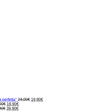
Il
Il
 perfetta"
24,00
€
19,90
€
Il
Il
prezzo
prezzo
00
€
19,90
€
Il
prezzo
Il
prezzo
originale
attuale
90
€
39,90
€