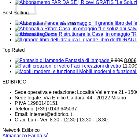
Best Selling
Nessun prodotto nel carrello.
Ritorna al negozio
Il grande libro dell'IDRAU
Top Rated
Il
Fantasia di lampade
9,90
€
8,00
€
prezz
Facili creazioni di vetro
11,00
€
origin
Mobili moderni e funzional
era:
EDIBRICO
9,90€
Sede operativa e redazione: Località Vallemme 21 - 150
Sede legale: Via Emilio Caldara, 44 - 20122 Milano
P.IVA 12980140151
Telefono: (+39) 0143 645037
Email:
internet@edibrico.it
Orari: Lun - Ven 8.30 - 12.30 | 13.30 - 18.30
Network Edibrico
Almanacco Far da sé