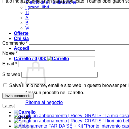
Il tuo indirizzo email non sarà pubblicato.
I campi obbligatori 
Elettricità e illuminazione
I grandi libri
Tecniche
Arredare
Bambini
Verde e giardino
Offerte
Chi siamo
Commento
*
Accedi
Nome
*
Carrello /
0,00
€
Email
*
Sito web
Salva il mio nome, email e sito web in questo browser per
Nessun prodotto nel carrello.
Ritorna al negozio
Latest
Carrello