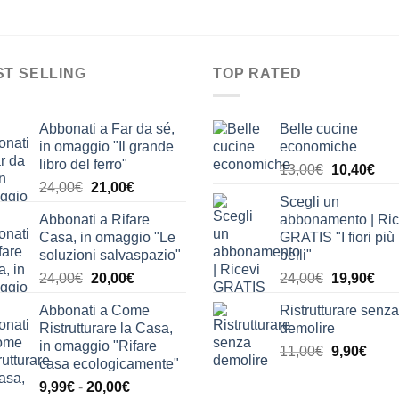
ST SELLING
TOP RATED
Abbonati a Far da sé,
Belle cucine
in omaggio "Il grande
economiche
libro del ferro"
Il
Il
13,00
€
10,40
€
Il
Il
24,00
€
21,00
€
prezzo
pre
Scegli un
prezzo
prezzo
originale
attu
Abbonati a Rifare
abbonamento | Ric
originale
attuale
era:
è:
Casa, in omaggio "Le
GRATIS "I fiori più
era:
è:
13,00€.
10,
soluzioni salvaspazio"
belli"
24,00€.
21,00€.
Il
Il
Il
Il
24,00
€
20,00
€
24,00
€
19,90
€
prezzo
prezzo
prezzo
pre
Abbonati a Come
Ristrutturare senza
originale
attuale
originale
attu
Ristrutturare la Casa,
demolire
era:
è:
era:
è:
in omaggio "Rifare
Il
Il
11,00
€
9,90
€
24,00€.
20,00€.
24,00€.
19,
casa ecologicamente"
prezzo
prez
Fascia
9,99
€
-
20,00
€
originale
attua