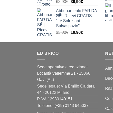
Il
Il
63,90
€
39,90
€
prezzo
prezzo
Abbonamento FAR DA
originale
attuale
SÉ | Ricevi GRATIS
era:
è:
"Le Soluzioni
63,90€.
39,90€.
Salvaspazio"
Il
Il
35,00
€
19,90
€
prezzo
prezzo
originale
attuale
era:
è:
EDIBRICO
35,00€.
19,90€.
NE
Sede operativa e redazione:
Alm
Località Vallemme 21 - 15066
Bric
Gavi (AL)
Sede legale: Via Emilio Caldara,
Rifa
44 - 20122 Milano
Come
P.IVA 12980140151
Telefono: (+39) 0143 645037
Casa