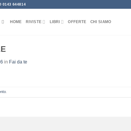
 0143 644814
HOME
RIVISTE
LIBRI
OFFERTE
CHI SIAMO
LE
16
in
Fai da te
ento
.