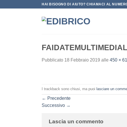
Salta
HAI BISOGNO DI AIUTO? CHIAMACI AL NUMERO
ai
contenuti
FAIDATEMULTIMEDIA
Pubblicato
18 Febbraio 2019
alle
450 × 6
I trackback sono chiusi, ma puoi
lasciare un comm
←
Precedente
Successivo
→
Lascia un commento