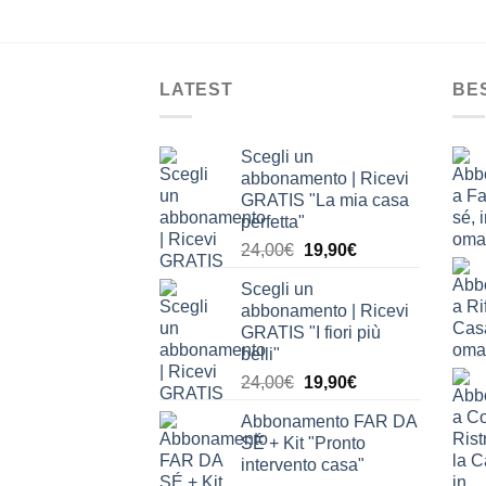
LATEST
BE
Scegli un
abbonamento | Ricevi
GRATIS "La mia casa
perfetta"
Il
Il
24,00
€
19,90
€
prezzo
prezzo
Scegli un
originale
attuale
abbonamento | Ricevi
era:
è:
GRATIS "I fiori più
24,00€.
19,90€.
belli"
Il
Il
24,00
€
19,90
€
prezzo
prezzo
Abbonamento FAR DA
originale
attuale
SÉ + Kit "Pronto
era:
è:
intervento casa"
24,00€.
19,90€.