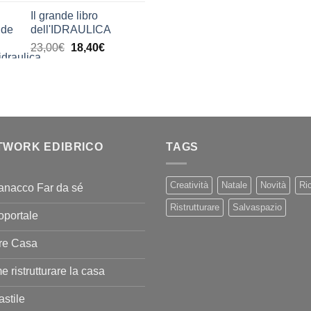
di
era:
è:
Il grande libro
prezzo:
11,00€.
9,90€
dell'IDRAULICA
da
Il
Il
23,00
€
18,40
€
9,99€
prezzo
prezzo
a
originale
attuale
20,00€
era:
è:
23,00€.
18,40€.
TWORK EDIBRICO
TAGS
Creatività
Natale
Novità
Ric
anacco Far da sé
Ristrutturare
Salvaspazio
oportale
re Casa
 ristrutturare la casa
stile