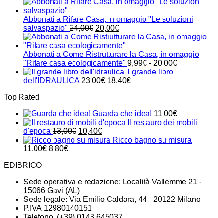
prezzo
prezzo
originale
attuale
era:
è:
Abbonati a Rifare Casa, in omaggio "Le soluzioni
24,00€.
21,00€.
Il
Il
salvaspazio"
24,00
€
20,00
€
prezzo
prezzo
originale
attuale
era:
è:
Abbonati a Come Ristrutturare la Casa, in omaggio
24,00€.
20,00€.
Fascia
"Rifare casa ecologicamente"
9,99
€
-
20,00
€
di
Il grande libro
Il
Il
prezzo:
dell'IDRAULICA
23,00
€
18,40
€
prezzo
prezzo
da
Top Rated
originale
attuale
9,99€
era:
è:
a
Guarda che idea!
11,00
€
23,00€.
18,40€.
20,00€
Il restauro dei mobili
Il
Il
d'epoca
13,00
€
10,40
€
prezzo
prezzo
Ricco bagno su misura
Il
Il
originale
attuale
11,00
€
8,80
€
prezzo
prezzo
era:
è:
EDIBRICO
originale
attuale
13,00€.
10,40€.
era:
è:
Sede operativa e redazione: Località Vallemme 21 -
11,00€.
8,80€.
15066 Gavi (AL)
Sede legale: Via Emilio Caldara, 44 - 20122 Milano
P.IVA 12980140151
Telefono: (+39) 0143 645037