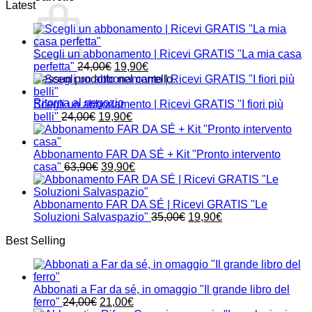
Latest
Scegli un abbonamento | Ricevi GRATIS "La mia casa
Il
Il
perfetta"
24,00
€
19,90
€
prezzo
prezzo
Nessun prodotto nel carrello.
originale
attuale
Ritorna al negozio
era:
è:
Scegli un abbonamento | Ricevi GRATIS "I fiori più
Il
24,00€.
Il
19,90€.
belli"
24,00
€
19,90
€
prezzo
prezzo
originale
attuale
era:
è:
Abbonamento FAR DA SÉ + Kit "Pronto intervento
24,00€.
Il
19,90€.
Il
casa"
63,90
€
39,90
€
prezzo
prezzo
originale
attuale
era:
è:
Abbonamento FAR DA SÉ | Ricevi GRATIS "Le
63,90€.
39,90€.
Il
Il
Soluzioni Salvaspazio"
35,00
€
19,90
€
prezzo
prezzo
Best Selling
originale
attuale
era:
è:
35,00€.
19,90€.
Abbonati a Far da sé, in omaggio "Il grande libro del
Il
Il
ferro"
24,00
€
21,00
€