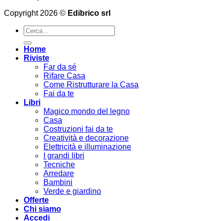
Copyright 2026 ©
Edibrico srl
Cerca:
Home
Riviste
Far da sé
Rifare Casa
Come Ristrutturare la Casa
Fai da te
Libri
Magico mondo del legno
Casa
Costruzioni fai da te
Creatività e decorazione
Elettricità e illuminazione
I grandi libri
Tecniche
Arredare
Bambini
Verde e giardino
Offerte
Chi siamo
Accedi