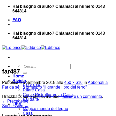
Salta
Hai bisogno di aiuto? Chiamaci al numero 0143
ai
644814
contenuti
FAQ
Hai bisogno di aiuto? Chiamaci al numero 0143
644814
Cerca:
far487
Home
Riviste
Pubblicato
5 Settembre 2018
alle
450 × 616
in
Abbonati a
Far da sé
Far da sé, in omaggio “Il grande libro del ferro”
Rifare Casa
Come Ristrutturare la Casa
I trackback sono chiusi, ma puoi
lasciare un commento
.
Fai da te
←
Precedente
Libri
Successivo
→
Magico mondo del legno
Casa
Lascia un commento