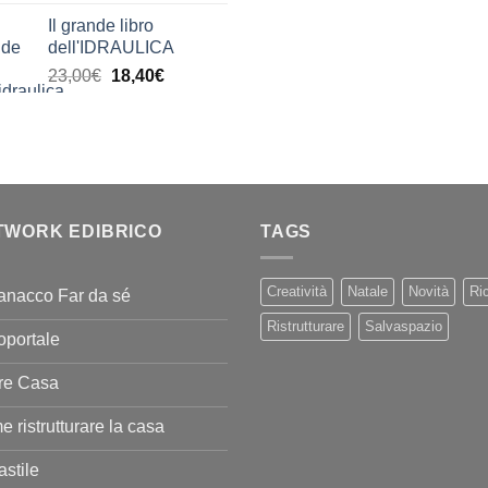
di
era:
è:
Il grande libro
prezzo:
11,00€.
9,90€
dell'IDRAULICA
da
Il
Il
23,00
€
18,40
€
9,99€
prezzo
prezzo
a
originale
attuale
20,00€
era:
è:
23,00€.
18,40€.
TWORK EDIBRICO
TAGS
Creatività
Natale
Novità
Ric
anacco Far da sé
Ristrutturare
Salvaspazio
oportale
re Casa
 ristrutturare la casa
stile