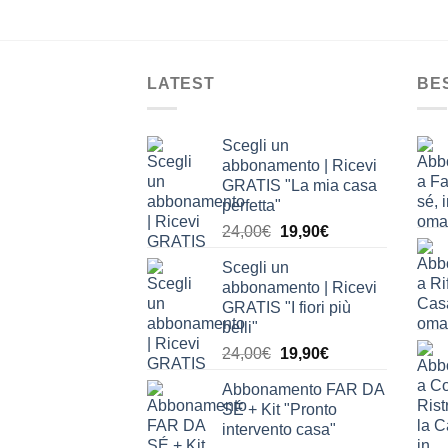
LATEST
BE
Scegli un
abbonamento | Ricevi
GRATIS "La mia casa
perfetta"
Il
Il
24,00
€
19,90
€
prezzo
prezzo
Scegli un
originale
attuale
abbonamento | Ricevi
era:
è:
GRATIS "I fiori più
24,00€.
19,90€.
belli"
Il
Il
24,00
€
19,90
€
prezzo
prezzo
Abbonamento FAR DA
originale
attuale
SÉ + Kit "Pronto
era:
è:
intervento casa"
24,00€.
19,90€.