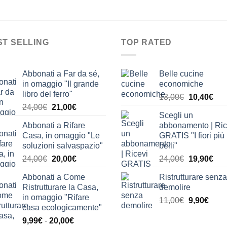
ST SELLING
TOP RATED
Abbonati a Far da sé,
Belle cucine
in omaggio "Il grande
economiche
libro del ferro"
Il
Il
13,00
€
10,40
€
Il
Il
24,00
€
21,00
€
prezzo
pre
Scegli un
prezzo
prezzo
originale
attu
Abbonati a Rifare
abbonamento | Ric
originale
attuale
era:
è:
Casa, in omaggio "Le
GRATIS "I fiori più
era:
è:
13,00€.
10,
soluzioni salvaspazio"
belli"
24,00€.
21,00€.
Il
Il
Il
Il
24,00
€
20,00
€
24,00
€
19,90
€
prezzo
prezzo
prezzo
pre
Abbonati a Come
Ristrutturare senza
originale
attuale
originale
attu
Ristrutturare la Casa,
demolire
era:
è:
era:
è:
in omaggio "Rifare
Il
Il
11,00
€
9,90
€
24,00€.
20,00€.
24,00€.
19,
casa ecologicamente"
prezzo
prez
Fascia
9,99
€
-
20,00
€
originale
attua