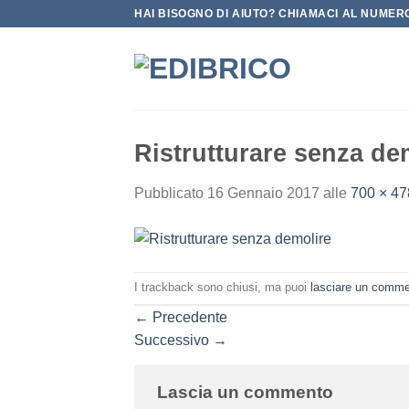
Salta
HAI BISOGNO DI AIUTO? CHIAMACI AL NUMERO
ai
contenuti
Ristrutturare senza de
Pubblicato
16 Gennaio 2017
alle
700 × 47
I trackback sono chiusi, ma puoi
lasciare un comm
←
Precedente
Successivo
→
Lascia un commento