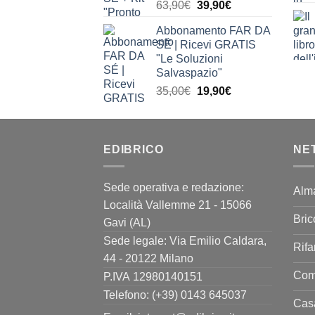
Il
Il
63,90
€
39,90
€
prezzo
prezzo
Abbonamento FAR DA
originale
attuale
SÉ | Ricevi GRATIS
era:
è:
"Le Soluzioni
63,90€.
39,90€.
Salvaspazio"
Il
Il
35,00
€
19,90
€
prezzo
prezzo
originale
attuale
era:
è:
EDIBRICO
35,00€.
19,90€.
NE
Sede operativa e redazione:
Alm
Località Vallemme 21 - 15066
Bric
Gavi (AL)
Sede legale: Via Emilio Caldara,
Rifa
44 - 20122 Milano
Come
P.IVA 12980140151
Telefono: (+39) 0143 645037
Casa